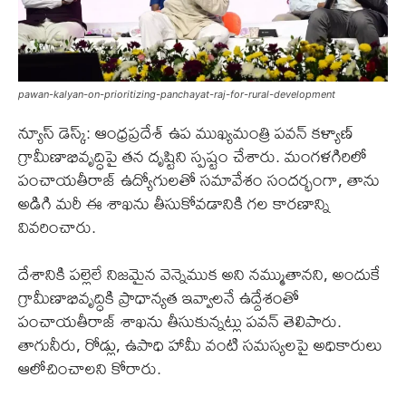
pawan-kalyan-on-prioritizing-panchayat-raj-for-rural-development
న్యూస్ డెస్క్: ఆంధ్రప్రదేశ్ ఉప ముఖ్యమంత్రి పవన్ కళ్యాణ్
గ్రామీణాభివృద్ధిపై తన దృష్టిని స్పష్టం చేశారు. మంగళగిరిలో
పంచాయతీరాజ్ ఉద్యోగులతో సమావేశం సందర్భంగా, తాను
అడిగి మరీ ఈ శాఖను తీసుకోవడానికి గల కారణాన్ని
వివరించారు.
దేశానికి పల్లెలే నిజమైన వెన్నెముక అని నమ్ముతానని, అందుకే
గ్రామీణాభివృద్ధికి ప్రాధాన్యత ఇవ్వాలనే ఉద్దేశంతో
పంచాయతీరాజ్ శాఖను తీసుకున్నట్లు పవన్ తెలిపారు.
తాగునీరు, రోడ్లు, ఉపాధి హామీ వంటి సమస్యలపై అధికారులు
ఆలోచించాలని కోరారు.