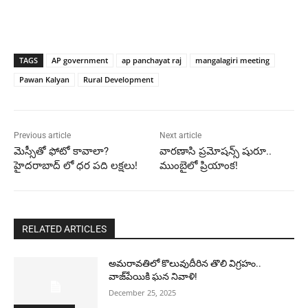
TAGS
AP government
ap panchayat raj
mangalagiri meeting
Pawan Kalyan
Rural Development
Previous article
Next article
మెస్సీతో ఫోటో కావాలా?
వారణాసి ప్రమోషన్స్ షురూ..
హైదరాబాద్ లో ధర పది లక్షలు!
ముంబైలో ప్రియాంక!
RELATED ARTICLES
అమరావతిలో కొలువుదీరిన తొలి విగ్రహం..
వాజ్‌పేయికి ఘన నివాళి!
December 25, 2025