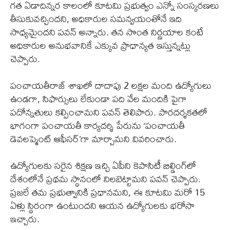
గత ఏడాదిన్నర కాలంలో కూటమి ప్రభుత్వం ఎన్నో సంస్కరణలు
తీసుకువచ్చిందని, అధికారుల సమన్వయంతోనే ఇది
సాధ్యమైందని పవన్ అన్నారు. తన సొంత నిర్ణయాల కంటే
అధికారుల అనుభవానికే ఎక్కువ ప్రాధాన్యత ఇస్తున్నట్లు
చెప్పారు.
పంచాయతీరాజ్ శాఖలో దాదాపు 2 లక్షల మంది ఉద్యోగులు
ఉండగా, సిఫార్సులు లేకుండా పది వేల మందికి పైగా
పదోన్నతులు కల్పించామని పవన్ తెలిపారు. పారదర్శకతలో
భాగంగా పంచాయతీ కార్యదర్శి పేరును ‘పంచాయతీ
డెవలప్మెంట్ ఆఫీసర్’గా మార్చామని వివరించారు.
ఉద్యోగులకు సరైన శిక్షణ ఇచ్చి ఏపీని కెపాసిటీ బిల్డింగ్‌లో
దేశంలోనే ప్రథమ స్థానంలో నిలబెట్టామని పవన్ చెప్పారు.
ప్రజలే తమ ప్రభుత్వానికి ప్రధానమని, ఈ కూటమి మరో 15
ఏళ్లు స్థిరంగా ఉంటుందని ఆయన ఉద్యోగులకు భరోసా
ఇచ్చారు.