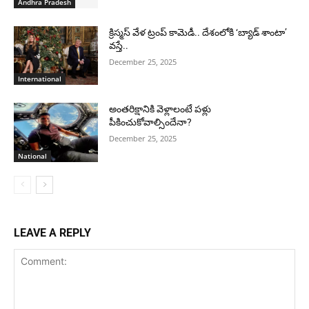
Andhra Pradesh
క్రిస్మస్ వేళ ట్రంప్ కామెడీ.. దేశంలోకి ‘బ్యాడ్ శాంటా’
వస్తే..
December 25, 2025
International
అంతరిక్షానికి వెళ్లాలంటే పళ్లు
పీకించుకోవాల్సిందేనా?
December 25, 2025
National
LEAVE A REPLY