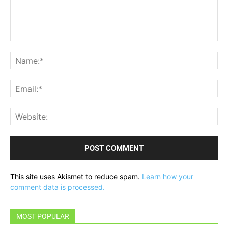
Comment:
Na
Ema
Web
This site uses Akismet to reduce spam.
Learn how your
comment data is processed.
MOST POPULAR