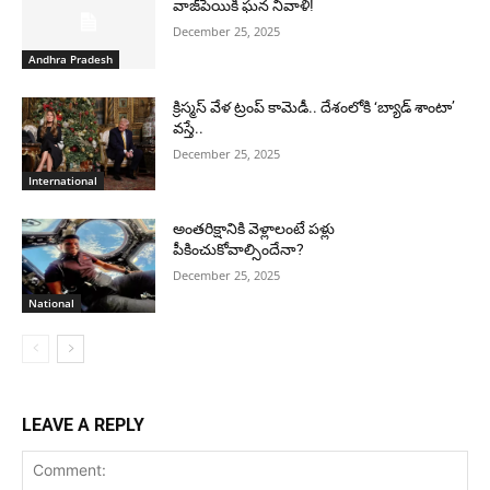
వాజ్‌పేయికి ఘన నివాళి!
December 25, 2025
Andhra Pradesh
క్రిస్మస్ వేళ ట్రంప్ కామెడీ.. దేశంలోకి ‘బ్యాడ్ శాంటా’
వస్తే..
December 25, 2025
International
అంతరిక్షానికి వెళ్లాలంటే పళ్లు
పీకించుకోవాల్సిందేనా?
December 25, 2025
National
LEAVE A REPLY