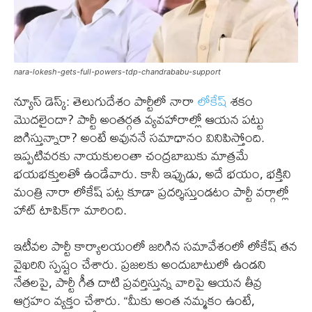
nara-lokesh-gets-full-powers-tdp-chandrababu-support
న్యూస్ డెస్క్: తెలుగుదేశం పార్టీలో నారా
లోకేష్
శకం
మొదలైందా? పార్టీ అంతర్గత వ్యవహారాల్లో ఆయన పట్టు
బిగిస్తున్నారా? అంటే అవుననే సమాధానం వినిపిస్తోంది.
ఇప్పటివరకు నాయకులంతా చంద్రబాబుకు మాత్రమే
భయభక్తులతో ఉండేవారు. కానీ ఇప్పుడు, అదే భయం, భక్తిని
మంత్రి నారా లోకేష్ పట్ల కూడా ప్రదర్శిస్తుండటం పార్టీ వర్గాల్లో
హాట్ టాపిక్‌గా మారింది.
ఇటీవల పార్టీ కార్యాలయంలో జరిగిన సమావేశంలో లోకేష్ తన
వైఖరిని స్పష్టం చేశారు. ప్రజలకు అందుబాటులో ఉండని
నేతలపై, పార్టీ గీత దాటి ప్రవర్తిస్తున్న వారిపై ఆయన తీవ్ర
ఆగ్రహం వ్యక్తం చేశారు. “మీకు అంత నమ్మకం ఉంటే,