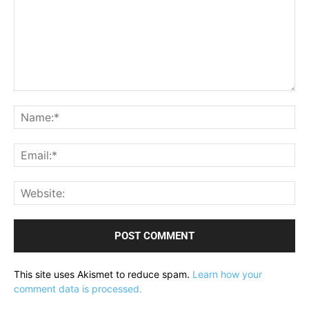
Comment:
Na
Ema
Web
This site uses Akismet to reduce spam.
Learn how your
comment data is processed.