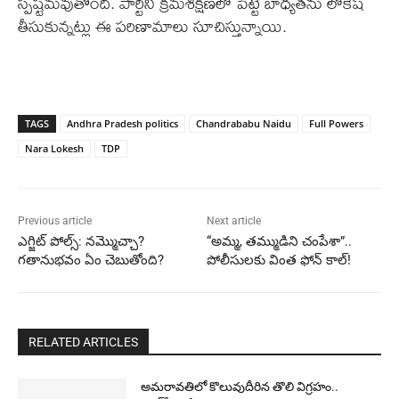
స్పష్టమవుతోంది. పార్టీని క్రమశిక్షణలో పెట్టే బాధ్యతను లోకేష్
తీసుకున్నట్లు ఈ పరిణామాలు సూచిస్తున్నాయి.
TAGS
Andhra Pradesh politics
Chandrababu Naidu
Full Powers
Nara Lokesh
TDP
Previous article
Next article
ఎగ్జిట్ పోల్స్: నమ్మొచ్చా?
“అమ్మ, తమ్ముడిని చంపేశా”..
గతానుభవం ఏం చెబుతోంది?
పోలీసులకు వింత ఫోన్ కాల్!
RELATED ARTICLES
అమరావతిలో కొలువుదీరిన తొలి విగ్రహం..