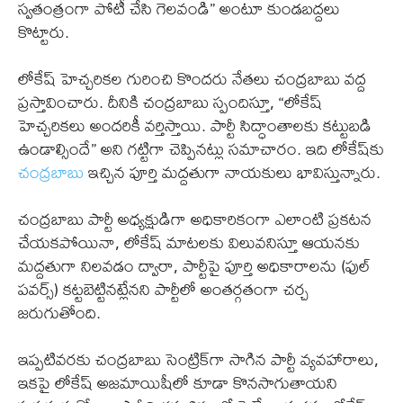
స్వతంత్రంగా పోటీ చేసి గెలవండి” అంటూ కుండబద్దలు
కొట్టారు.
లోకేష్ హెచ్చరికల గురించి కొందరు నేతలు చంద్రబాబు వద్ద
ప్రస్తావించారు. దీనికి చంద్రబాబు స్పందిస్తూ, “లోకేష్
హెచ్చరికలు అందరికీ వర్తిస్తాయి. పార్టీ సిద్ధాంతాలకు కట్టుబడి
ఉండాల్సిందే” అని గట్టిగా చెప్పినట్లు సమాచారం. ఇది లోకేష్‌కు
చంద్రబాబు
ఇచ్చిన పూర్తి మద్దతుగా నాయకులు భావిస్తున్నారు.
చంద్రబాబు పార్టీ అధ్యక్షుడిగా అధికారికంగా ఎలాంటి ప్రకటన
చేయకపోయినా, లోకేష్ మాటలకు విలువనిస్తూ ఆయనకు
మద్దతుగా నిలవడం ద్వారా, పార్టీపై పూర్తి అధికారాలను (ఫుల్
పవర్స్) కట్టబెట్టినట్లేనని పార్టీలో అంతర్గతంగా చర్చ
జరుగుతోంది.
ఇప్పటివరకు చంద్రబాబు సెంట్రిక్‌గా సాగిన పార్టీ వ్యవహారాలు,
ఇకపై లోకేష్ అజమాయిషీలో కూడా కొనసాగుతాయని