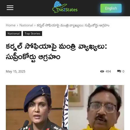
English
Home
National
కర్నల్‌ సోఫియాపై మంత్రి వ్యాఖ్యలు: సుప్రీంకోర్టు ఆగ్రహం
National
Top Stories
కర్నల్‌ సోఫియాపై మంత్రి వ్యాఖ్యలు:
సుప్రీంకోర్టు ఆగ్రహం
May 15, 2025
494
0