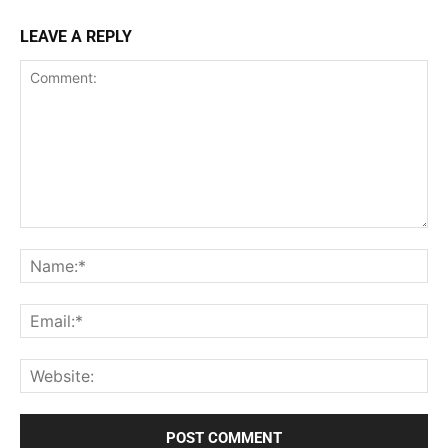
LEAVE A REPLY
Comment:
Na
Ema
Web