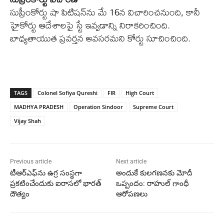
సుప్రీంకోర్టు షా పిటిషన్‌ను మే 16న విచారించనుంది, కానీ
హైకోర్టు ఆదేశాలపై స్టే ఇవ్వడాన్ని నిరాకరించింది.
బాధ్యతాయుత ప్రవర్తన అవసరమని కోర్టు సూచించింది.
TAGS
Colonel Sofiya Qureshi
FIR
High Court
MADHYA PRADESH
Operation Sindoor
Supreme Court
Vijay Shah
Previous article
Next article
టీఆర్‌ఎఫ్‌ను ఉగ్ర సంస్థగా
అందుకే కులగణనకు మోదీ
ప్రకటించేందుకు ఐరాసలో భారత్‌
ఒప్పందం: రాహుల్‌ గాంధీ
దౌత్యం
ఆరోపణలు