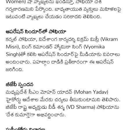
Women) షా వ్యాఖ్యలను ఖండిస్తూ, సోఫియా దేశ
గర్వకారణమని పేర్కొంది. బాధ్యతాయుత వ్యక్తులు మహిళలపై
ఇటువంటి వ్యాఖ్యలు చేయడం సరికాదని తెలిపింది.
ఆపరేషన్‌ సిందూర్‌లో సోఫియా
కర్నల్‌ సోఫియా, విదేశాంగ కార్యదర్శి విక్రమ్‌ మిస్రీ (Vikram
Misri), వింగ్‌ కమాండర్‌ వ్యోమికా సింగ్‌ (Vyomika
Singh)తో కలిసి ఆపరేషన్‌ సిందూర్‌పై మీడియాకు వివరాలు
అందించారు. పహల్గాం దాడికి ప్రతీకారంగా ఈ ఆపరేషన్‌
జరిగింది.
బీజేపీ స్పందన
మధ్యప్రదేశ్‌ సీఎం మోహన్‌ యాదవ్‌ (Mohan Yadav)
హైకోర్టు ఆదేశాల మేరకు చర్యలు తీసుకుంటామని తెలిపారు.
బీజేపీ రాష్ట్ర అధ్యక్షుడు వీడీ శర్మ (VD Sharma) సోఫియాను
‘దేశ కుమార్తె’గా అభివర్ణించారు.
సుప్రీంకోర్టు విచారణ