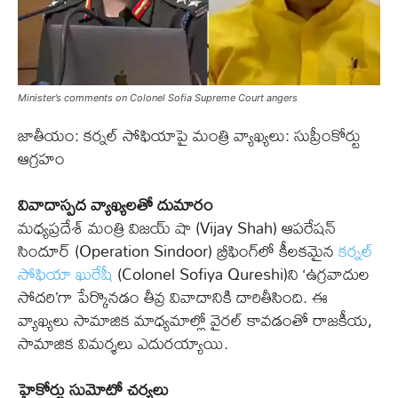
Minister’s comments on Colonel Sofia Supreme Court angers
జాతీయం: కర్నల్‌ సోఫియాపై మంత్రి వ్యాఖ్యలు: సుప్రీంకోర్టు
ఆగ్రహం
వివాదాస్పద వ్యాఖ్యలతో దుమారం
మధ్యప్రదేశ్‌ మంత్రి విజయ్‌ షా (Vijay Shah) ఆపరేషన్‌
సిందూర్‌ (Operation Sindoor) బ్రీఫింగ్‌లో కీలకమైన
కర్నల్‌
సోఫియా ఖురేషీ
(Colonel Sofiya Qureshi)ని ‘ఉగ్రవాదుల
సోదరి’గా పేర్కొనడం తీవ్ర వివాదానికి దారితీసింది. ఈ
వ్యాఖ్యలు సామాజిక మాధ్యమాల్లో వైరల్‌ కావడంతో రాజకీయ,
సామాజిక విమర్శలు ఎదురయ్యాయి.
హైకోర్టు సుమోటో చర్యలు