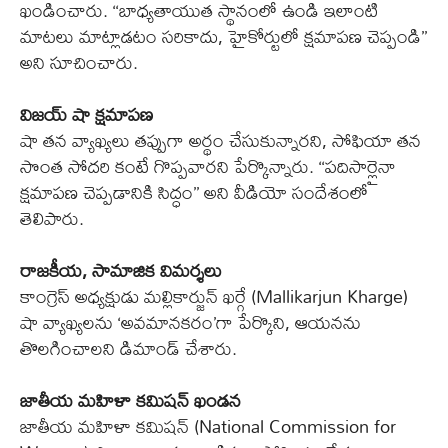
ఖండించారు. ‘‘బాధ్యతాయుత స్థానంలో ఉండి ఇలాంటి
మాటలు మాట్లాడటం సరికాదు, హైకోర్టులో క్షమాపణ చెప్పండి’’
అని సూచించారు.
విజయ్‌ షా క్షమాపణ
షా తన వ్యాఖ్యలు తప్పుగా అర్థం చేసుకున్నారని, సోఫియా తన
సొంత సోదరి కంటే గొప్పవారని పేర్కొన్నారు. ‘‘పదిసార్లైనా
క్షమాపణ చెప్పడానికి సిద్ధం’’ అని వీడియో సందేశంలో
తెలిపారు.
రాజకీయ, సామాజిక విమర్శలు
కాంగ్రెస్‌ అధ్యక్షుడు మల్లికార్జున్‌ ఖర్గే (Mallikarjun Kharge)
షా వ్యాఖ్యలను ‘అవమానకరం’గా పేర్కొని, ఆయనను
తొలగించాలని డిమాండ్‌ చేశారు.
జాతీయ మహిళా కమిషన్‌ ఖండన
జాతీయ మహిళా కమిషన్‌ (National Commission for