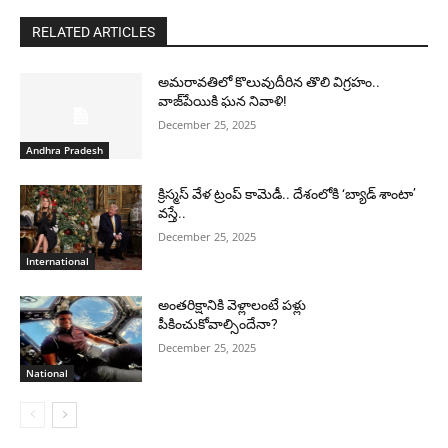
RELATED ARTICLES
అమరావతిలో కొలువుదీరిన తొలి విగ్రహం..
వాజ్‌పేయికి ఘన నివాళి!
December 25, 2025
Andhra Pradesh
క్రిస్మస్ వేళ ట్రంప్ కామెడీ.. దేశంలోకి ‘బ్యాడ్ శాంటా’
వస్తే..
December 25, 2025
International
అంతరిక్షానికి వెళ్లాలంటే పళ్లు
పీకించుకోవాల్సిందేనా?
December 25, 2025
National