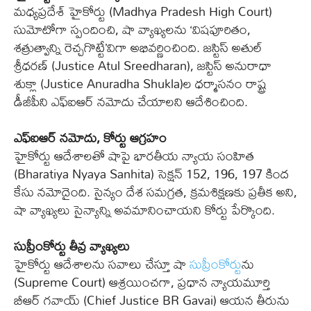
మధ్యప్రదేశ్‌ హైకోర్టు (Madhya Pradesh High Court)
సుమోటోగా స్పందించి, షా వ్యాఖ్యలను ‘విషపూరితం,
శత్రుత్వాన్ని రెచ్చగొట్టే’విగా అభివర్ణించింది. జస్టిస్‌ అతుల్‌
శ్రీధరణ్‌ (Justice Atul Sreedharan), జస్టిస్‌ అనురాధా
శుక్లా (Justice Anuradha Shukla)ల ధర్మాసనం రాష్ట్ర
డీజీపీని ఎఫ్‌ఐఆర్‌ నమోదు చేయాలని ఆదేశించింది.
ఎఫ్‌ఐఆర్‌ నమోదు, కోర్టు ఆగ్రహం
హైకోర్టు ఆదేశాలతో షాపై భారతీయ న్యాయ సంహిత
(Bharatiya Nyaya Sanhita) సెక్షన్‌ 152, 196, 197 కింద
కేసు నమోదైంది. సైన్యం దేశ సమగ్రత, క్రమశిక్షణకు ప్రతీక అని,
షా వ్యాఖ్యలు సైన్యాన్ని అవమానించాయని కోర్టు పేర్కొంది.
సుప్రీంకోర్టు తీవ్ర వ్యాఖ్యలు
హైకోర్టు ఆదేశాలను సవాలు చేస్తూ షా
సుప్రీంకోర్టు
ను
(Supreme Court) ఆశ్రయించగా, ప్రధాన న్యాయమూర్తి
బీఆర్‌ గవాయ్‌ (Chief Justice BR Gavai) ఆయన తీరును