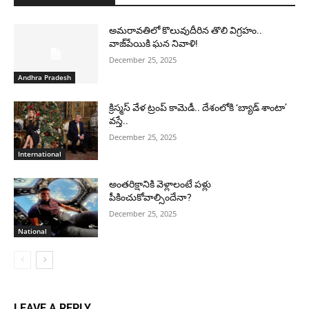
అమరావతిలో కొలువుదీరిన తొలి విగ్రహం..
వాజ్‌పేయికి ఘన నివాళి!
December 25, 2025
Andhra Pradesh
క్రిస్మస్ వేళ ట్రంప్ కామెడీ.. దేశంలోకి ‘బ్యాడ్ శాంటా’
వస్తే..
December 25, 2025
International
అంతరిక్షానికి వెళ్లాలంటే పళ్లు
పీకించుకోవాల్సిందేనా?
December 25, 2025
National
LEAVE A REPLY