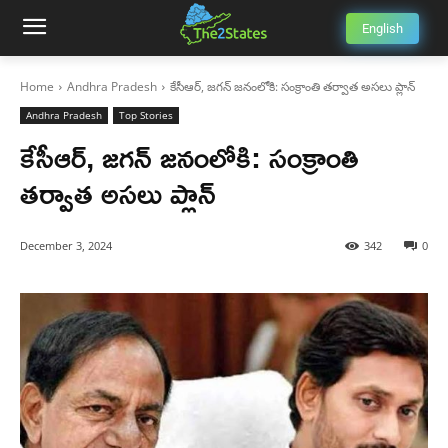
English
Home
Andhra Pradesh
కేసీఆర్, జగన్ జనంలోకి: సంక్రాంతి తర్వాత అసలు ప్లాన్
Andhra Pradesh
Top Stories
కేసీఆర్, జగన్ జనంలోకి: సంక్రాంతి
తర్వాత అసలు ప్లాన్
December 3, 2024
342
0