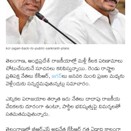
kcr-jagan-back-to-public-sankranti-plans
తెలంగాణ, ఆంధ్రప్రదేశ్ రాజకీయాల్లో మళ్లీ కీలక పరిణామాలు
చోటుచేసుకునే సూచనలు కనిపిస్తున్నాయి. రెండు రాష్ట్రాల
ప్రతిపక్ష నేతలు కేసీఆర్,
జగన్‌
లు జనవరి నుంచి ప్రజల మధ్యకు
వెళ్లేందుకు సన్నద్ధమవుతున్నట్లు సమాచారం.
ఎన్నికల పరాజయాల తర్వాత ఇరు నేతలు దాదాపు రాజకీయ
వేదికలకు దూరంగా ఉంటూ, పార్టీల భవిష్యత్తుపై విమర్శలతో
సతమతమవుతున్నారు.
తెలంగాణలో బీఆర్ఎస్ అధినేత కేసీఆర్ గత ఏడాది కాలంగా