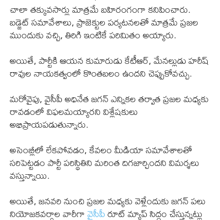
చాలా తక్కువసార్లు మాత్రమే బహిరంగంగా కనిపించారు.
బడ్జెట్ సమావేశాలు, ప్రాజెక్టుల పర్యటనలతో మాత్రమే ప్రజల
ముందుకు వచ్చి, తిరిగి ఇంటికే పరిమితం అయ్యారు.
అయితే, పార్టీకి ఆయన కుమారుడు కేటీఆర్, మేనల్లుడు హరీష్
రావుల నాయకత్వంలో కొంతబలం ఉందని చెప్పుకోవచ్చు.
మరోవైపు, వైసీపీ అధినేత జగన్ ఎన్నికల తర్వాత ప్రజల మధ్యకు
రావడంలో విఫలమయ్యారని విశ్లేషకులు
అభిప్రాయపడుతున్నారు.
అసెంబ్లీలో లేకపోవడం, కేవలం మీడియా సమావేశాలతో
సరిపెట్టడం పార్టీ పరిస్థితిని మరింత దిగజార్చిందని విమర్శలు
వస్తున్నాయి.
అయితే, జనవరి నుంచి ప్రజల మధ్యకు వెళ్లేందుకు జగన్ పలు
నియోజకవర్గాల వారీగా
వైసీపీ
రూట్ మ్యాప్ సిద్ధం చేస్తున్నట్లు