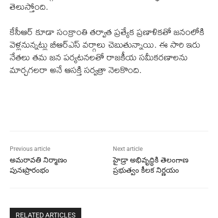
తెలుస్తోంది.
కేసీఆర్ కూడా సంక్రాంతి తర్వాత ప్రత్యేక ప్రణాళికతో జనంలోకి
వెళ్లనున్నట్లు బీఆర్ఎస్ వర్గాలు చెబుతున్నాయి. ఈ సారి ఇరు
నేతలు తమ జన పర్యటనలతో రాజకీయ సమీకరణాలను
మార్చగలరా అనే ఆసక్తి సర్వత్రా నెలకొంది.
Previous article
Next article
అమరావతి నిర్మాణం
హైడ్రా అభివృద్ధికి తెలంగాణ
పునఃప్రారంభం
ప్రభుత్వం కీలక నిర్ణయం
RELATED ARTICLES