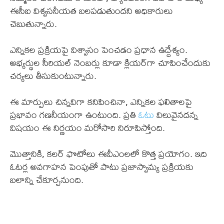
ఈసీఐ విశ్వసనీయత బలపడుతుందని అధికారులు
చెబుతున్నారు.
ఎన్నికల ప్రక్రియపై విశ్వాసం పెంచడం ప్రధాన ఉద్దేశ్యం.
అభ్యర్థుల సీరియల్ నెంబర్లు కూడా క్లియర్‌గా చూపించేందుకు
చర్యలు తీసుకుంటున్నారు.
ఈ మార్పులు చిన్నవిగా కనిపించినా, ఎన్నికల ఫలితాలపై
ప్రభావం గణనీయంగా ఉంటుంది. ప్రతి
ఓటు
విలువైనదన్న
విషయం ఈ నిర్ణయం మరోసారి నిరూపిస్తోంది.
మొత్తానికి, కలర్ ఫొటోలు ఈవీఎంలలో కొత్త ప్రయోగం. ఇది
ఓటర్ల అవగాహన పెంపుతో పాటు ప్రజాస్వామ్య ప్రక్రియకు
బలాన్ని చేకూర్చనుంది.