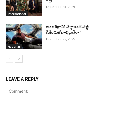
December 25, 2025
International
అంతరిక్షానికి వెళ్లాలంటే పళ్లు
పీకించుకోవాల్సిందేనా?
December 25, 2025
National
LEAVE A REPLY