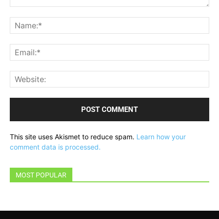
Comment:
Na
Ema
Web
This site uses Akismet to reduce spam.
Learn how your
comment data is processed.
MOST POPULAR