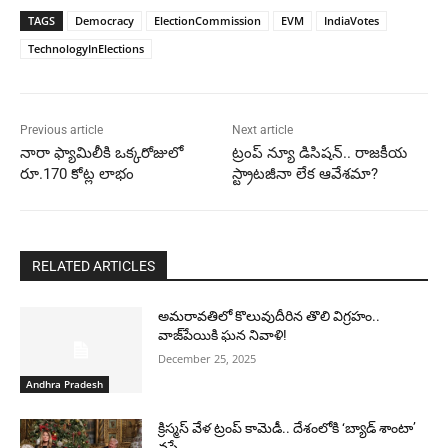
TAGS
Democracy
ElectionCommission
EVM
IndiaVotes
TechnologyInElections
Previous article
Next article
నారా ఫ్యామిలీకి ఒక్కరోజులో
ట్రంప్ న్యూ డిసిషన్.. రాజకీయ
రూ.170 కోట్ల లాభం
స్ట్రాటజీనా లేక ఆవేశమా?
RELATED ARTICLES
అమరావతిలో కొలువుదీరిన తొలి విగ్రహం..
వాజ్‌పేయికి ఘన నివాళి!
December 25, 2025
Andhra Pradesh
క్రిస్మస్ వేళ ట్రంప్ కామెడీ.. దేశంలోకి ‘బ్యాడ్ శాంటా’
వస్తే..