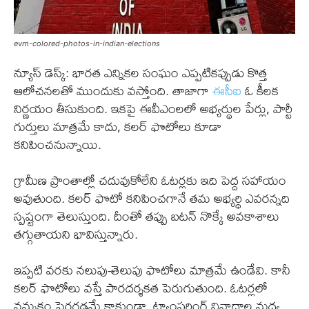
evm-colored-photos-in-indian-elections
న్యూస్ డెస్క్: భారత ఎన్నికల సంఘం ఎప్పటికప్పుడు కొత్త
ఆలోచనలతో ముందుకు వస్తోంది. తాజాగా
ఈసీఐ
ఓ కీలక
నిర్ణయం తీసుకుంది. ఇకపై ఈవీఎంలలో అభ్యర్థుల పేర్లు, పార్టీ
గుర్తులు మాత్రమే కాదు, కలర్ ఫొటోలు కూడా
కనిపించనున్నాయి.
గ్రామీణ ప్రాంతాల్లో చదువుకోలేని ఓటర్లకు ఇది పెద్ద సహాయం
అవుతుంది. కలర్ ఫొటో కనిపించగానే తమ అభ్యర్థి ఎవరన్నది
స్పష్టంగా తెలుస్తుంది. దీంతో తప్పు బటన్ నొక్కే అవకాశాలు
తగ్గుతాయని భావిస్తున్నారు.
ఇప్పటి వరకు నలుపు-తెలుపు ఫొటోలు మాత్రమే ఉండేవి. కానీ
కలర్ ఫొటోలు వస్తే పారదర్శకత పెరుగుతుంది. ఓటర్లలో
నమ్మకం పెరగడమే కాకుండా, ట్యాంపరింగ్ వివాదాల మధ్య