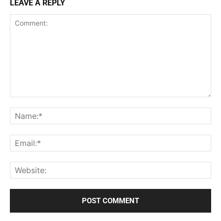
LEAVE A REPLY
Comment:
Na
Ema
Web