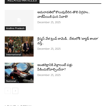
RELATED ARTICLES
అమరావతిలో కొలువుదీరిన తొలి విగ్రహం..
వాజ్‌పేయికి ఘన నివాళి!
December 25, 2025
Andhra Pradesh
క్రిస్మస్ వేళ ట్రంప్ కామెడీ.. దేశంలోకి ‘బ్యాడ్ శాంటా’
వస్తే..
December 25, 2025
International
అంతరిక్షానికి వెళ్లాలంటే పళ్లు
పీకించుకోవాల్సిందేనా?
December 25, 2025
National