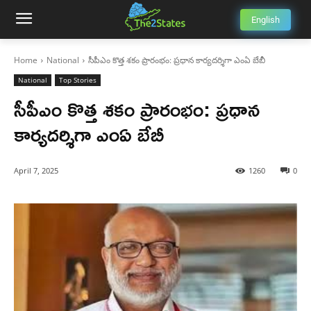
English
Home
National
సీపీఎం కొత్త శకం ప్రారంభం: ప్రధాన కార్యదర్శిగా ఎంఏ బేబీ
National
Top Stories
సీపీఎం కొత్త శకం ప్రారంభం: ప్రధాన
కార్యదర్శిగా ఎంఏ బేబీ
April 7, 2025
1260
0