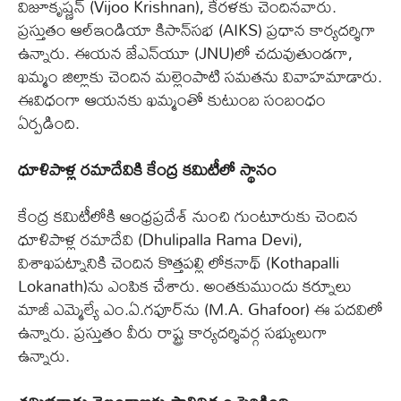
విజూకృష్ణన్‌ (Vijoo Krishnan), కేరళకు చెందినవారు.
ప్రస్తుతం ఆల్‌ఇండియా కిసాన్‌సభ (AIKS) ప్రధాన కార్యదర్శిగా
ఉన్నారు. ఈయన జేఎన్‌యూ (JNU)లో చదువుతుండగా,
ఖమ్మం జిల్లాకు చెందిన మల్లెంపాటి సమతను వివాహమాడారు.
ఈవిధంగా ఆయనకు ఖమ్మంతో కుటుంబ సంబంధం
ఏర్పడింది.
ధూళిపాళ్ల రమాదేవికి కేంద్ర కమిటీలో స్థానం
కేంద్ర కమిటీలోకి ఆంధ్రప్రదేశ్ నుంచి గుంటూరుకు చెందిన
ధూళిపాళ్ల రమాదేవి (Dhulipalla Rama Devi),
విశాఖపట్నానికి చెందిన కొత్తపల్లి లోకనాథ్ (Kothapalli
Lokanath)ను ఎంపిక చేశారు. అంతకుముందు కర్నూలు
మాజీ ఎమ్మెల్యే ఎం.ఏ.గఫూర్‌ను (M.A. Ghafoor) ఈ పదవిలో
ఉన్నారు. ప్రస్తుతం వీరు రాష్ట్ర కార్యదర్శివర్గ సభ్యులుగా
ఉన్నారు.