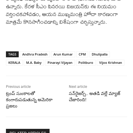
ఉన్నారు. కేరళ సీఎం పినరయి విజయన్‌కు ఈ నియమం
వర్తించకపోవడం, ఆయన ముఖ్యమంత్రి హోదా కారణంగా
మాత్రమే కొనసాగించడాన్ని విశేషంగా చర్చిస్తున్నారు.
TAGS
Andhra Pradesh
Arun Kumar
CPM
Dhulipalla
KERALA
M.A. Baby
Pinarayi Vijayan
Politburo
Vijoo Krishnan
Previous article
Next article
ట్రంప్ సుంకాలతో
సన్‌రైజర్స్.. అతడి వల్లే మ్యాజ్
కంగారుపడుతున్న అమెరికా
చేజారింది!
ప్రజలు