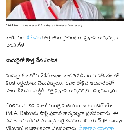
CPM begins new era MA Baby as General Secretary
జాతీయం:
సీపీఎం
కొత్త శకం ప్రారంభం: ప్రధాన కార్యదర్శిగా
ఎంఏ బేబీ
మదురైలో కొత్త నేత ఎంపిక
మదురైలో జరిగిన 24వ అఖిల భారత సీపీఎం మహాసభలలో
కీలక నిర్ణయాలు వెలువడ్డాయి. చివరి రోజైన ఆదివారంతో
పాటు సీపీఎం పార్టీకి కొత్త ప్రధాన కార్యదర్శిని ఎన్నుకున్నారు.
కేరళకు చెందిన మాజీ మంత్రి మరియం అలెగ్జాండర్‌ బేబీ
(M.A. Baby)ను పార్టీ ప్రధాన కార్యదర్శిగా ప్రకటించారు. ఈ
సమాచారం కేరళ ముఖ్యమంత్రి పినరయి విజయన్‌ (Pinarayi
Vijayan) అధికారికంగా ప్రకటించారు.
సీతారాం యెచూరి