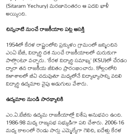
(Sitaram Yechury) మరణానంతరం ఆ పదవి ఖాళీ
అయ్యింది.
చిన్ననాటి నుంచే రాజకీయాల పట్ల ఆసక్తి
1954లో కేరళ రాష్ట్రంలోని ప్రక్కుళం గ్రామంలో జన్మించిన
ఎంఏ బేబీ, విద్యార్థి దశ నుంచే రాజకీయాలలో చురుకుగా
పాల్గొంటూ వచ్చారు. ‘కేరళ విద్యార్థి సమాఖ్య’ (KSU)లో చేరడం
ద్వారా తన రాజకీయ జీవితం ప్రారంభించారు. కోల్లంలోని
కళాశాలలో బీఏ చదువుతూ మధ్యలోనే విద్యాభ్యాసాన్ని వదిలి
విద్యార్థి ఉద్యమాల వైపు అడుగులు వేశారు.
ఉద్యమాల నుండి సారథ్యానికి
ఎం.ఏ.బేబీకు ఉద్యమ రాజకీయాల్లో విశేష అనుభవం ఉంది.
1986-98 మధ్య రాజ్యసభ సభ్యుడిగా పని చేశారు. 2006-16
మధ్య కాలంలో రెండు సార్లు ఎమ్మెల్యేగా గెలిచి, ఐదేళ్లు కేరళ