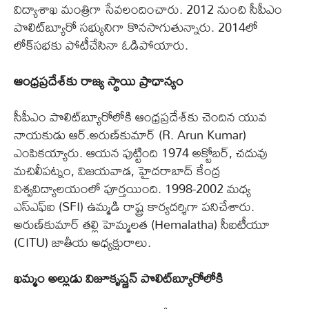
విద్యాశాఖ మంత్రిగా సేవలందించారు. 2012 నుంచి సీపీఎం
పొలిట్‌బ్యూరో సభ్యునిగా కొనసాగుతున్నారు. 2014లో
లోక్‌సభకు పోటీచేసినా ఓడిపోయారు.
ఆంధ్రప్రదేశ్‌కు రాజ్య స్థాయి ప్రాధాన్యం
సీపీఎం పొలిట్‌బ్యూరోలోకి ఆంధ్రప్రదేశ్‌కు చెందిన యువ
నాయకుడు ఆర్.అరుణ్‌కుమార్‌ (R. Arun Kumar)
ఎంపికయ్యారు. ఆయన పుట్టింది 1974 అక్టోబర్, చదువు
మచిలీపట్నం, విజయవాడ, హైదరాబాద్‌ కేంద్ర
విశ్వవిద్యాలయంలో పూర్తయింది. 1998-2002 మధ్య
ఎస్‌ఎఫ్‌ఐ (SFI) ఉమ్మడి రాష్ట్ర కార్యదర్శిగా పనిచేశారు.
అరుణ్‌కుమార్ తల్లి హెమ్మలత (Hemalatha) సీఐటీయూ
(CITU) జాతీయ అధ్యక్షురాలు.
ఖమ్మం అల్లుడు విజూకృష్ణన్‌ పొలిట్‌బ్యూరోలోకి