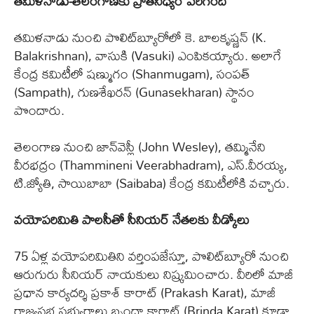
తమిళనాడు-తెలంగాణకు ప్రాతినిధ్యం పెరిగింది
తమిళనాడు నుంచి పొలిట్‌బ్యూరోలో కె. బాలకృష్ణన్‌ (K.
Balakrishnan), వాసుకి (Vasuki) ఎంపికయ్యారు. అలాగే
కేంద్ర కమిటీలో షణ్ముగం (Shanmugam), సంపత్‌
(Sampath), గుణశేఖరన్‌ (Gunasekharan) స్థానం
పొందారు.
తెలంగాణ నుంచి జాన్‌వెస్లీ (John Wesley), తమ్మినేని
వీరభద్రం (Thammineni Veerabhadram), ఎస్‌.వీరయ్య,
టి.జ్యోతి, సాయిబాబా (Saibaba) కేంద్ర కమిటీలోకి వచ్చారు.
వయోపరిమితి పాలసీతో సీనియర్ నేతలకు వీడ్కోలు
75 ఏళ్ల వయోపరిమితిని వర్తింపజేస్తూ, పొలిట్‌బ్యూరో నుంచి
ఆరుగురు సీనియర్‌ నాయకులు నిష్క్రమించారు. వీరిలో మాజీ
ప్రధాన కార్యదర్శి ప్రకాశ్‌ కారాట్‌ (Prakash Karat), మాజీ
రాజ్యసభ సభ్యురాలు బృందా కారాట్‌ (Brinda Karat) కూడా