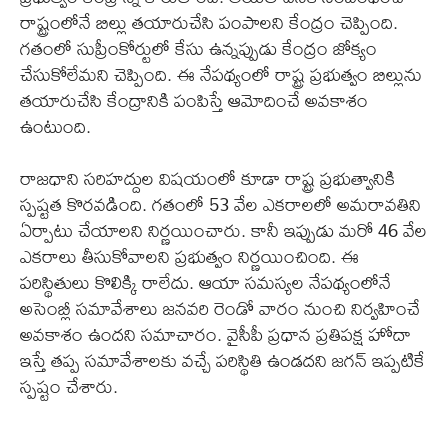
రాష్ట్రంలోనే బిల్లు తయారుచేసి పంపాలని కేంద్రం చెప్పింది.
గతంలో సుప్రీంకోర్టులో కేసు ఉన్నప్పుడు కేంద్రం జోక్యం
చేసుకోలేమని చెప్పింది. ఈ నేపథ్యంలో రాష్ట్ర ప్రభుత్వం బిల్లును
తయారుచేసి కేంద్రానికి పంపిస్తే ఆమోదించే అవకాశం
ఉంటుంది.
రాజధాని సరిహద్దుల విషయంలో కూడా రాష్ట్ర ప్రభుత్వానికి
స్పష్టత కొరవడింది. గతంలో 53 వేల ఎకరాలలో అమరావతిని
ఏర్పాటు చేయాలని నిర్ణయించారు. కానీ ఇప్పుడు మరో 46 వేల
ఎకరాలు తీసుకోవాలని ప్రభుత్వం నిర్ణయించింది. ఈ
పరిస్థితులు కొలిక్కి రాలేదు. ఆయా సమస్యల నేపథ్యంలోనే
అసెంబ్లీ సమావేశాలు జనవరి రెండో వారం నుంచి నిర్వహించే
అవకాశం ఉందని సమాచారం. వైసీపీ ప్రధాన ప్రతిపక్ష హోదా
ఇస్తే తప్ప సమావేశాలకు వచ్చే పరిస్థితి ఉండదని జగన్ ఇప్పటికే
స్పష్టం చేశారు.