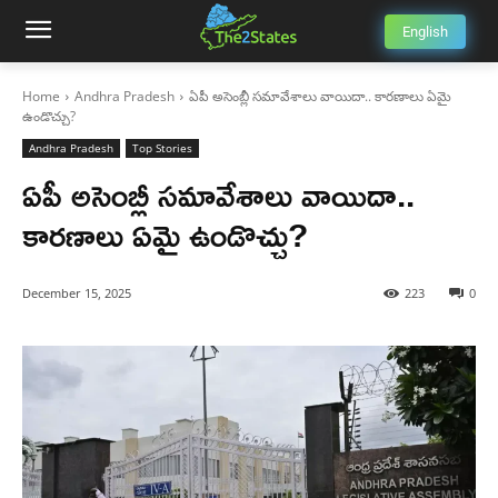
English
Home
Andhra Pradesh
ఏపీ అసెంబ్లీ సమావేశాలు వాయిదా.. కారణాలు ఏమై
ఉండొచ్చు?
Andhra Pradesh
Top Stories
ఏపీ అసెంబ్లీ సమావేశాలు వాయిదా..
కారణాలు ఏమై ఉండొచ్చు?
December 15, 2025
223
0