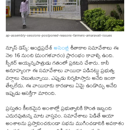
ap-assembly-sessions-postponed-reasons-farmers-amaravati-issues
న్యూస్ డెస్క్: ఆంధ్రప్రదేశ్
అసెంబ్లీ
శీతాకాల సమావేశాలు ఈ
నెల 16 నుంచి (మంగళవారం) ప్రారంభం కావాల్సి ఉంది.
స్పీకర్ అయ్యన్నపాత్రుడు గతంలో ప్రకటన చేశారు. కానీ
అనూహ్యంగా ఈ సమావేశాలు వాయిదా పడినట్టు ప్రభుత్వ
వర్గాలు చెబుతున్నాయి. ఎప్పుడు నిర్వహిస్తారు అనేది ఇంకా
తేల్చలేదు. ఈ వాయిదాకు కారణాలు ఏమై ఉండొచ్చు అనేది
ఇప్పుడు ఆసక్తిగా మారింది.
ప్రస్తుతం కీలకమైన అంశాల్లో ప్రభుత్వానికి కొంత ఇబ్బంది
ఎదురవుతున్న మాట వాస్తవం. సమావేశాలు పెడితే ఆయా
అంశాలను ప్రస్తావించకుండా సభను ముగించడానికి అవకాశం