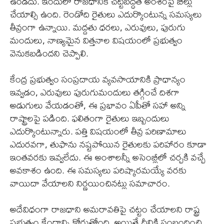
ఉండదు. ఇందులో రాజధానికి చట్టబద్ధత అంశంపై బిల్లు
చేయాల్సి ఉంది. రెండోది రైతులు ఎదుర్కొంటున్న సమస్యలు
తీవ్రంగా ఉన్నాయి. మద్దతు ధరలు, ఎరువులు, పురుగు
మందులు, నాణ్యమైన విత్తనాల విషయంలో ప్రభుత్వం
వెనుకబడిందని చెప్పాలి.
కేంద్ర ప్రభుత్వం సంప్రదాయ వ్యవసాయానికి ప్రాధాన్యం
ఇవ్వడం, ఎరువులు పురుగుమందులు తగ్గించే దిశగా
అడుగులు వేయడంతో, ఈ ప్రభావం ఏపీతో సహా అన్ని
రాష్ట్రాలపై పడింది. ఫలితంగా రైతులు ఇబ్బందులు
ఎదుర్కొంటున్నారు. పత్తి విషయంలో తీవ్ర పరిణామాలు
ఎదురవగా, తుఫాను నష్టపోయిన రైతులకు పరిహారం కూడా
ఇంతవరకు ఇవ్వలేదు. ఈ అంశాలన్నీ అసెంబ్లీలో చర్చకి వచ్చే
అవకాశం ఉంది. ఈ సమస్యలు పరిష్కారమయ్యే వరకు
వాయిదా వేయాలని నిర్ణయించినట్లు సమాచారం.
అదేవిధంగా రాజధాని అమరావతిపై చట్టం చేయాలని రాష్ట్ర
ప్రభుత్వం కేంద్రాన్ని కోరుతోంది. అయితే దీనికి సంబంధించి