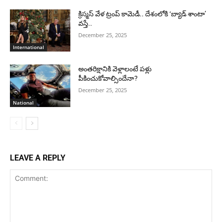
క్రిస్మస్ వేళ ట్రంప్ కామెడీ.. దేశంలోకి ‘బ్యాడ్ శాంటా’
వస్తే..
December 25, 2025
International
అంతరిక్షానికి వెళ్లాలంటే పళ్లు
పీకించుకోవాల్సిందేనా?
December 25, 2025
National
LEAVE A REPLY