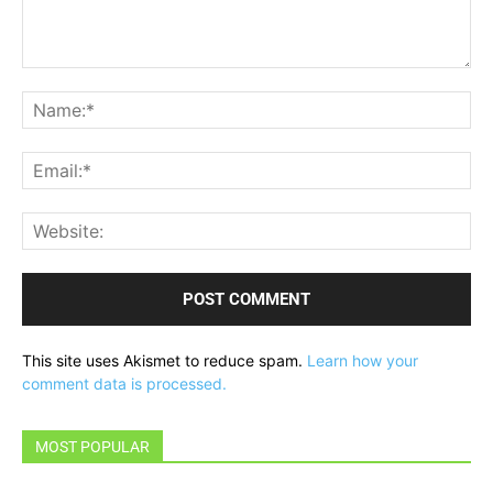
Comment:
Na
Ema
Web
This site uses Akismet to reduce spam.
Learn how your
comment data is processed.
MOST POPULAR