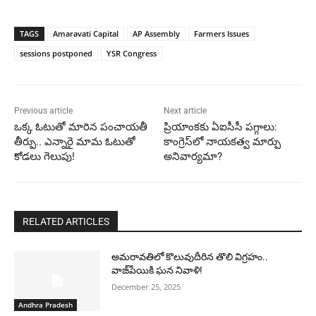
TAGS
Amaravati Capital
AP Assembly
Farmers Issues
sessions postponed
YSR Congress
Previous article
Next article
ఒక్క ఓటుతో మారిన పంచాయతీ
ప్రియాంకకు ఏఐసీసీ పగ్గాలు:
తీర్పు.. ఎన్నారై మామ ఓటుతో
కాంగ్రెస్‌లో నాయకత్వ మార్పు
కోడలు గెలుపు!
అనివార్యమా?
RELATED ARTICLES
అమరావతిలో కొలువుదీరిన తొలి విగ్రహం..
వాజ్‌పేయికి ఘన నివాళి!
December 25, 2025
Andhra Pradesh