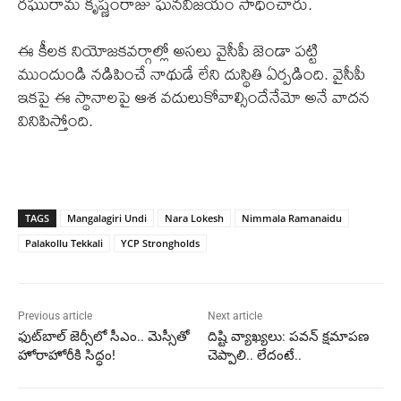
రఘురామ కృష్ణంరాజు ఘనవిజయం సాధించారు.
ఈ కీలక నియోజకవర్గాల్లో అసలు వైసీపీ జెండా పట్టి
ముందుండి నడిపించే నాథుడే లేని దుస్థితి ఏర్పడింది. వైసీపీ
ఇకపై ఈ స్థానాలపై ఆశ వదులుకోవాల్సిందేనేమో అనే వాదన
వినిపిస్తోంది.
TAGS
Mangalagiri Undi
Nara Lokesh
Nimmala Ramanaidu
Palakollu Tekkali
YCP Strongholds
Previous article
Next article
ఫుట్‌బాల్ జెర్సీలో సీఎం.. మెస్సీతో
దిష్టి వ్యాఖ్యలు: పవన్ క్షమాపణ
హోరాహోరీకి సిద్ధం!
చెప్పాలి.. లేదంటే..