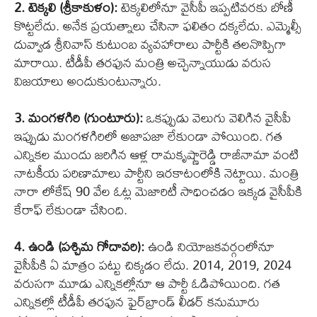
2. టెక్కలి (శ్రీకాకుళం):
టెక్కలిలోనూ వైసీపీ ఇప్పటివరకు బోణీ
కొట్టలేదు. అనేక ప్రయత్నాలు చేసినా ఫలితం దక్కలేదు. ఎమ్మెల్సీ
దువ్వాడ శ్రీనివాస్ కుటుంబ వ్యవహారాలు పార్టీకి తలనొప్పిగా
మారాయి. టీడీపీ తరఫున మంత్రి అచ్చెన్నాయుడు వరుస
విజయాలు అందుకుంటున్నారు.
3. మంగళగిరి (గుంటూరు):
ఒకప్పుడు వెలుగు వెలిగిన వైసీపీ
ఇప్పుడు మంగళగిరిలో అజాపజా లేకుండా పోయింది. గత
ఎన్నికల ముందు జరిగిన ఆళ్ల రామకృష్ణారెడ్డి రాజీనామా వంటి
నాటకీయ పరిణామాలు పార్టీని ఇరకాటంలోకి నెట్టాయి. మంత్రి
నారా లోకేష్ 90 వేల ఓట్ల మెజారిటీ సాధించడం ఇక్కడ వైసీపీకి
కేరాఫ్ లేకుండా చేసింది.
4. ఉండి (పశ్చిమ గోదావరి):
ఉండి నియోజకవర్గంలోనూ
వైసీపీకి ఏ మాత్రం పట్టు చిక్కడం లేదు. 2014, 2019, 2024
వరుసగా మూడు ఎన్నికల్లోనూ ఆ పార్టీ ఓడిపోయింది. గత
ఎన్నికల్లో టీడీపీ తరఫున ఫైర్‌బ్రాండ్ లీడర్ కనుమూరు