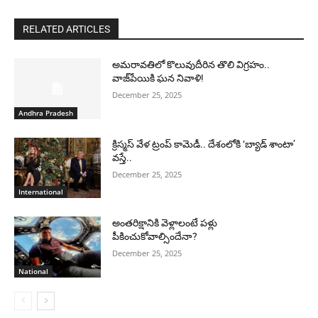
RELATED ARTICLES
అమరావతిలో కొలువుదీరిన తొలి విగ్రహం..
వాజ్‌పేయికి ఘన నివాళి!
December 25, 2025
Andhra Pradesh
క్రిస్మస్ వేళ ట్రంప్ కామెడీ.. దేశంలోకి ‘బ్యాడ్ శాంటా’
వస్తే..
December 25, 2025
International
అంతరిక్షానికి వెళ్లాలంటే పళ్లు
పీకించుకోవాల్సిందేనా?
December 25, 2025
National