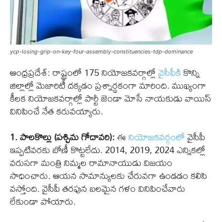
ycp-losing-grip-on-key-four-assembly-constituencies-tdp-dominance
ఆంధ్రప్రదేశ్: రాష్ట్రంలో 175 నియోజకవర్గాల్లో
వైసీపీకి
కొన్ని
జిల్లాల్లో మెజారిటీ దక్కడం ప్రశ్నార్థకంగా మారింది. ముఖ్యంగా
కీలక నియోజకవర్గాల్లో పార్టీ జెండా మోసే నాయకుడు వాయిస్
వినిపించే నేత కరువయ్యారు.
1. పాలకొల్లు (పశ్చిమ గోదావరి):
ఈ
నియోజకవర్గంలో
వైసీపీ
ఇప్పటివరకు బోణీ కొట్టలేదు. 2014, 2019, 2024 ఎన్నికల్లో
వరుసగా మంత్రి నిమ్మల రామానాయుడు విజయం
సాధించారు. ఆయన సామాన్యులకు చేరువగా ఉండడం కలిసి
వస్తోంది. వైసీపీ తరఫున బలమైన గళం వినిపించేవారు
లేకుండా పోయారు.