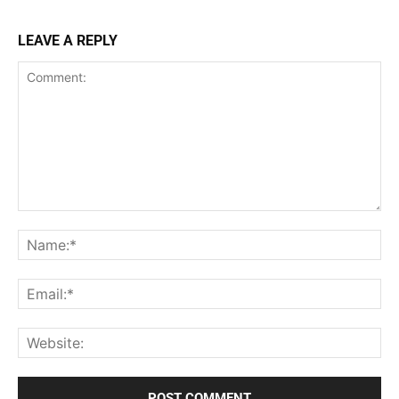
LEAVE A REPLY
Comment:
Na
Ema
Web