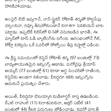
దొరికిపోయాడు.
అంపైర్ ఔట్ ఇవ్వగానే, నాన్-స్ట్రైకర్ రోహిత్ శర్మతో కొద్దిసేపు
చర్చించినా, రివ్యూ తీసుకోకుండానే నిరాశగా పెవిలియన్ బాట
పట్టాడు. ఇప్పటికే సిరీస్‌లో 0-1తో వెనుకబడిన భారత్, ఈ
మ్యాచ్‌లో టాస్ ఓడి బ్యాటింగ్‌కు దిగింది. ఆరంభంలోనే గిల్,
కోహ్లీ వికెట్లను ఒకే ఓవర్‌లో కోల్పోయి తీవ్ర కష్టాల్లో పడింది.
ఈ క్లిష్ట సమయంలో కెప్టెన్ రోహిత్ శర్మ (97 బంతుల్లో 73)
బాధ్యతాయుతమైన ఇన్నింగ్స్ ఆడాడు. మరోవైపు శ్రేయాస్
అయ్యర్ (77 బంతుల్లో 61) కూడా అర్ధ సెంచరీతో రాణించి,
కెప్టెన్‌కు అండగా నిలిచాడు. వీరిద్దరూ కలిసి ఇన్నింగ్స్‌ను
ఆదుకునే ప్రయత్నం చేశారు.
అయితే, వీరిద్దరూ ఔటయ్యాక మిడిలార్డర్ కాస్త తడబడింది.
కేఎల్ రాహుల్ (11) నిరాశపరిచినా, అక్షర్ పటేల్ (41
బంతుల్లో 44) కీలక పరుగులు జోడించాడు. చివర్లో హర్షిత్