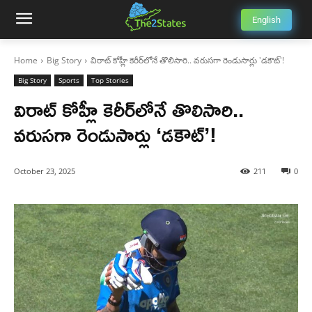
English
Home
Big Story
విరాట్ కోహ్లీ కెరీర్‌లోనే తొలిసారి.. వరుసగా రెండుసార్లు 'డకౌట్'!
Big Story
Sports
Top Stories
విరాట్ కోహ్లీ కెరీర్‌లోనే తొలిసారి..
వరుసగా రెండుసార్లు ‘డకౌట్’!
October 23, 2025
211
0