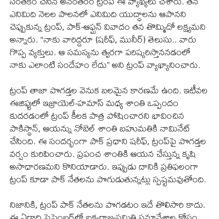
సంతకం చేసిన అనంతరం ట్రంప్ ఈ వ్యాఖ్యలు చేశారు. తన
ఎనిమిది నెలల పాలనలో ఎనిమిది యుద్ధాలను ఆపానని
చెప్పుకున్న ట్రంప్, పాక్-ఆఫ్ఘన్ వివాదం తన తొమ్మిదో లక్ష్యమని
అన్నారు. “నాకు వారిద్దరూ (షరీఫ్, మునీర్) తెలుసు.. వారు
గొప్ప వ్యక్తులు. ఆ సమస్యను త్వరగా పరిష్కరిస్తాననడంలో
నాకు ఎలాంటి సందేహం లేదు” అని ట్రంప్ వ్యాఖ్యానించారు.
ట్రంప్ తాజా పొగడ్తల వెనుక బలమైన కారణమే ఉంది. ఇటీవల
ఈజిప్టులో ఇజ్రాయెల్-హమాస్ మధ్య శాంతి ఒప్పందం
కుదరడంలో ట్రంప్ కీలక పాత్ర పోషించారని భావించిన
పాకిస్థాన్, ఆయన్ను నోబెల్ శాంతి బహుమతికి నామినేట్
చేసింది. ఈ సందర్భంగా పాక్ ప్రధాని షరీఫ్, ట్రంప్‌పై పొగడ్తల
వర్షం కురిపించారు. ప్రపంచ శాంతికి ఆయన చేస్తున్న కృషి
అసాధారణమని కొనియాడారు. ఇప్పుడు దానికి ప్రతిఫలంగా
ట్రంప్ కూడా పాక్ నేతలను పొగుడుతున్నట్లు స్పష్టమవుతోంది.
నిజానికి, ట్రంప్ పాక్ నేతలను పొగడటం ఇదే తొలిసారి కాదు.
ఈ ఏడాది సెప్టెంబర్‌లో ఐక్యరాజ్యసమితి సమావేశాల కోసం