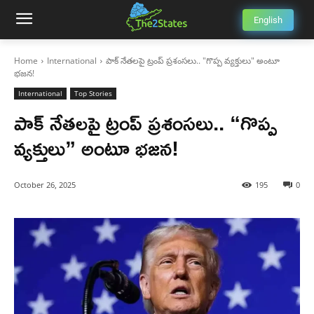
English
Home
International
పాక్ నేతలపై ట్రంప్ ప్రశంసలు.. "గొప్ప వ్యక్తులు" అంటూ
భజన!
International
Top Stories
పాక్ నేతలపై ట్రంప్ ప్రశంసలు.. “గొప్ప
వ్యక్తులు” అంటూ భజన!
October 26, 2025
195
0