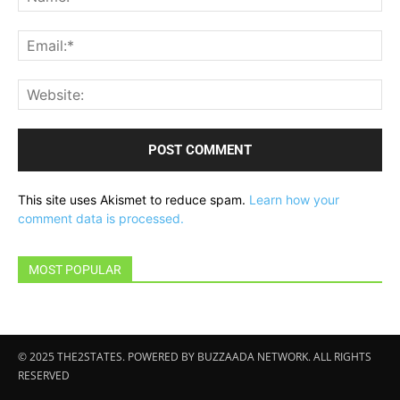
Ema
Web
This site uses Akismet to reduce spam.
Learn how your
comment data is processed.
MOST POPULAR
© 2025 THE2STATES. POWERED BY BUZZAADA NETWORK. ALL RIGHTS
RESERVED