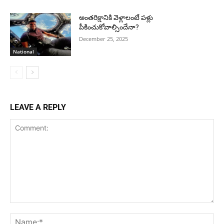
అంతరిక్షానికి వెళ్లాలంటే పళ్లు
పీకించుకోవాల్సిందేనా?
December 25, 2025
National
LEAVE A REPLY
Comment:
Na