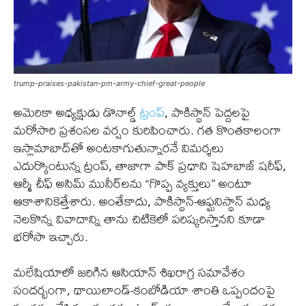
trump-praises-pakistan-pm-army-chief-great-people
అమెరికా అధ్యక్షుడు డొనాల్డ్
ట్రంప్
, పాకిస్థాన్ పెద్దలపై
మరోసారి ప్రశంసల వర్షం కురిపించారు. గత కొంతకాలంగా
ఇస్లామాబాద్‌తో అంటకాగుతున్నారనే విమర్శలు
ఎదుర్కొంటున్న ట్రంప్, తాజాగా పాక్ ప్రధాని షెహబాజ్ షరీఫ్,
ఆర్మీ చీఫ్ అసిమ్ మునీర్‌లను “గొప్ప వ్యక్తులు” అంటూ
ఆకాశానికెత్తేశారు. అంతేకాదు, పాకిస్థాన్-ఆఫ్ఘనిస్థాన్ మధ్య
నెలకొన్న వివాదాన్ని తాను చిటికెలో పరిష్కరిస్తానని కూడా
భరోసా ఇచ్చారు.
మలేషియాలో జరిగిన ఆసియాన్ శిఖరాగ్ర సమావేశం
సందర్భంగా, థాయిలాండ్-కంబోడియా శాంతి ఒప్పందంపై