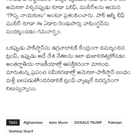
అమెరికా వచ్చినప్పుడు కూడా షరీఫ్, మునీర్‌లను ఆయన
“గొప్ప నాయకులు” అంటూ ప్రశంసించారు. పాక్ ఆర్మీ చీఫ్
మునీర్ కూడా ఈ ఏడాది రెండుసార్లు వాషింగ్టన్‌ను
సందర్శించడం గమనార్హం.
ఒకప్పుడు పాకిస్థాన్‌ను ఉగ్రవాదానికి కేంద్రంగా విమర్శించిన
ట్రంప్, ఇప్పుడు అదే దేశ నేతలను ఇలా భుజానికెత్తుకోవడం
అంతర్జాతీయ రాజకీయాల్లో ఆసక్తికరంగా మారింది.
మారుతున్న ప్రపంచ సమీకరణాల్లో అమెరికా-పాకిస్థాన్ బంధం
మళ్లీ బలపడుతోందనడానికి ట్రంప్ వ్యాఖ్యలే నిదర్శనంగా
నిలుస్తున్నాయి.
TAGS
Afghanistan
Asim Munir
DONALD TRUMP
Pakistan
Shehbaz Sharif