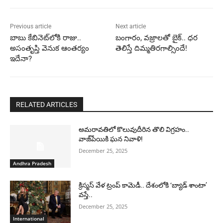
Previous article
Next article
బాబు కేబినెట్‌లోకి రాజు..
బంగారం, వజ్రాలతో బైక్.. ధర
అసంతృప్తి వెనుక ఆంతర్యం
తెలిస్తే దిమ్మతిరగాల్సిందే!
ఇదేనా?
RELATED ARTICLES
అమరావతిలో కొలువుదీరిన తొలి విగ్రహం..
వాజ్‌పేయికి ఘన నివాళి!
December 25, 2025
Andhra Pradesh
క్రిస్మస్ వేళ ట్రంప్ కామెడీ.. దేశంలోకి ‘బ్యాడ్ శాంటా’
వస్తే..
December 25, 2025
International