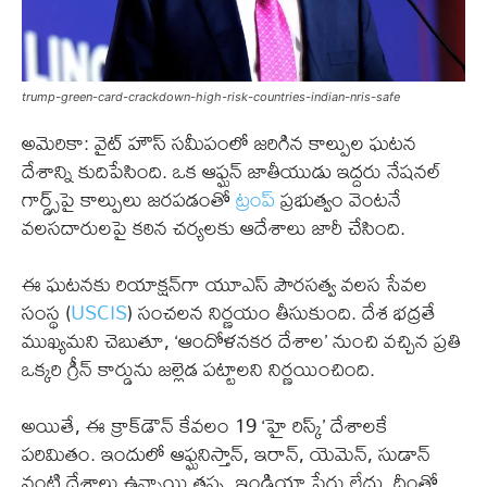
trump-green-card-crackdown-high-risk-countries-indian-nris-safe
అమెరికా: వైట్ హౌస్ సమీపంలో జరిగిన కాల్పుల ఘటన
దేశాన్ని కుదిపేసింది. ఒక ఆఫ్ఘన్ జాతీయుడు ఇద్దరు నేషనల్
గార్డ్స్‌పై కాల్పులు జరపడంతో
ట్రంప్
ప్రభుత్వం వెంటనే
వలసదారులపై కఠిన చర్యలకు ఆదేశాలు జారీ చేసింది.
ఈ ఘటనకు రియాక్షన్‌గా యూఎస్ పౌరసత్వ వలస సేవల
సంస్థ (
USCIS
) సంచలన నిర్ణయం తీసుకుంది. దేశ భద్రతే
ముఖ్యమని చెబుతూ, ‘ఆందోళనకర దేశాల’ నుంచి వచ్చిన ప్రతి
ఒక్కరి గ్రీన్ కార్డును జల్లెడ పట్టాలని నిర్ణయించింది.
అయితే, ఈ క్రాక్‌డౌన్ కేవలం 19 ‘హై రిస్క్’ దేశాలకే
పరిమితం. ఇందులో ఆఫ్ఘనిస్తాన్, ఇరాన్, యెమెన్, సుడాన్
వంటి దేశాలు ఉన్నాయి తప్ప, ఇండియా పేరు లేదు. దీంతో