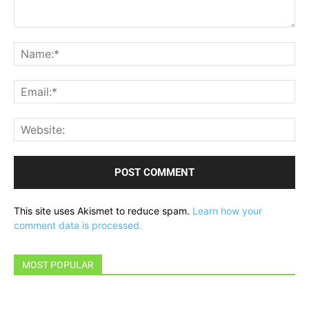
Comment:
Na
Ema
Web
This site uses Akismet to reduce spam.
Learn how your
comment data is processed.
MOST POPULAR