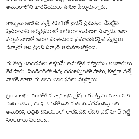
అమెరికాలోని భారతీయులు ఊపిరి పీల్చుకున్నారు.
కాల్పులు జరిపిన వ్యక్తి 2021లో బైడెన్ ప్రభుత్వం చేపట్టిన
పునరావాస కార్యక్రమంలో భాగంగా అమెరికా వచ్చాడు. ఇలా
వచ్చిన వారిలో ఇంకా ఎంతమంది ప్రమాదకరమైన వ్యక్తులు
ఉన్నారో అని ట్రంప్ సర్కార్ అనుమానిస్తోంది.
ఈ కొత్త నిబంధనలు తక్షణమే అమల్లోకి వస్తాయని అధికారులు
తెలిపారు. పెండింగ్‌లో ఉన్న దరఖాస్తులతో పాటు, కొత్తగా వచ్చే
వాటికి కూడా ఈ కఠిన నిబంధనలు వర్తిస్తాయి.
ట్రంప్ అధికారంలోకి వచ్చాక ఇమ్మిగ్రేషన్ రూల్స్ మారుతాయని
ఊహించినా, ఈ ఘటనతో అది మరింత వేగవంతమైంది.
అమెరికన్ల భద్రత విషయంలో రాజీపడేది లేదని వైట్ హౌస్ గట్టి
సంకేతాలు పంపింది.