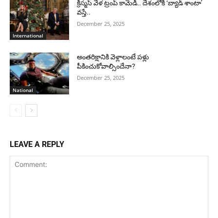
క్రిస్మస్ వేళ ట్రంప్ కామెడీ.. దేశంలోకి ‘బ్యాడ్ శాంటా’
వస్తే..
December 25, 2025
International
అంతరిక్షానికి వెళ్లాలంటే పళ్లు
పీకించుకోవాల్సిందేనా?
December 25, 2025
National
LEAVE A REPLY