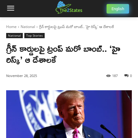
English
Home
National
గ్రీన్ కార్డులపై ట్రంప్ మరో బాంబ్.. 'హై రిస్క్' ఆ దేశాలకే
National
Top Stories
గ్రీన్ కార్డులపై ట్రంప్ మరో బాంబ్.. ‘హై
రిస్క్’ ఆ దేశాలకే
November 28, 2025
187
0