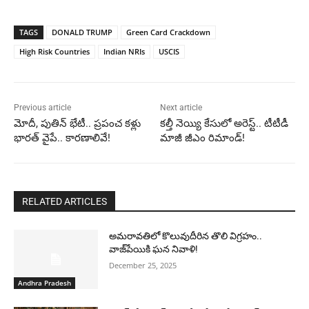
TAGS
DONALD TRUMP
Green Card Crackdown
High Risk Countries
Indian NRIs
USCIS
Previous article
Next article
మోదీ, పుతిన్ భేటీ.. ప్రపంచ కళ్లు
కల్తీ నెయ్యి కేసులో అరెస్ట్.. టీటీడీ
భారత్‌ వైపే.. కారణాలివే!
మాజీ జీఎం రిమాండ్!
RELATED ARTICLES
అమరావతిలో కొలువుదీరిన తొలి విగ్రహం..
వాజ్‌పేయికి ఘన నివాళి!
December 25, 2025
Andhra Pradesh