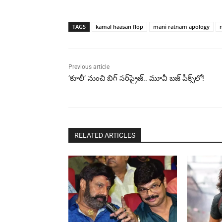
TAGS
kamal haasan flop
mani ratnam apology
Previous article
‘కూలీ’ నుంచి బిగ్ సర్‌ప్రైజ్.. మూవీ బజ్ పీక్స్‌లో!
RELATED ARTICLES