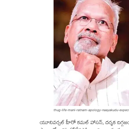
thug-life-mani-ratnam-apology-naayakudu-expect
యూనివర్సల్ హీరో కమల్ హాసన్, దర్శక దిగ్గజం