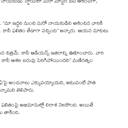
నాయకుడు’ స్థాయిలో మరో మాస్టర్ పీస్‌ ఆశించగా,
. ‘‘మా ఇద్దరి నుంచి మరో నాయకుడిని ఆశించిన వారికి
 కానీ ఫలితం తేడాగా వచ్చింది’’ అన్నారు. ఆయన మాటలు
ేసిన చిత్రమే. కానీ ఆడియన్స్‌ ఇతరాన్ని ఊహించారు. వారి
 కానీ ఆశల బరువు పెరిగిపోయిందని’’ మణిరత్నం
్ లైఫ్’పై అంచనాలు ఎక్కువయ్యాయని, అటువంటి పాత
న్నామని తెలిపారు.
్చిన ఫలితంపై అభిమానుల్లో నిరాశ నెలకొంది. అయితే
 తాకింది.