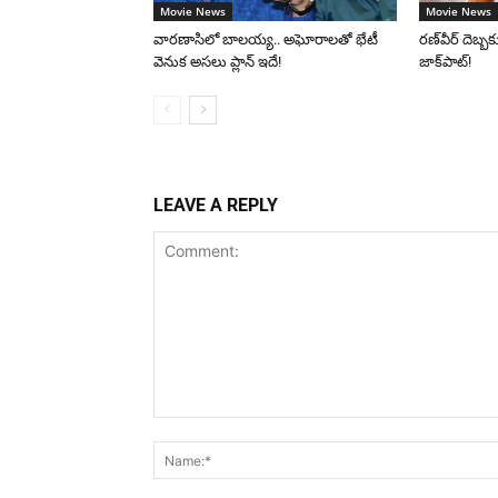
Movie News
Movie News
వారణాసిలో బాలయ్య.. అఘోరాలతో భేటీ
రణ్‌వీర్ దెబ్బకు
వెనుక అసలు ప్లాన్ ఇదే!
జాక్‌పాట్!
LEAVE A REPLY
Comment: