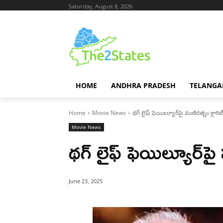
Saturday, August 8, 2026
HOME
ANDHRA PRADESH
TELANGA
Home
Movie News
థగ్ లైఫ్ ఫెయిల్యూర్‌పై మణిరత్నం క్లారిట
Movie News
థగ్ లైఫ్ ఫెయిల్యూర్‌పై
June 23, 2025