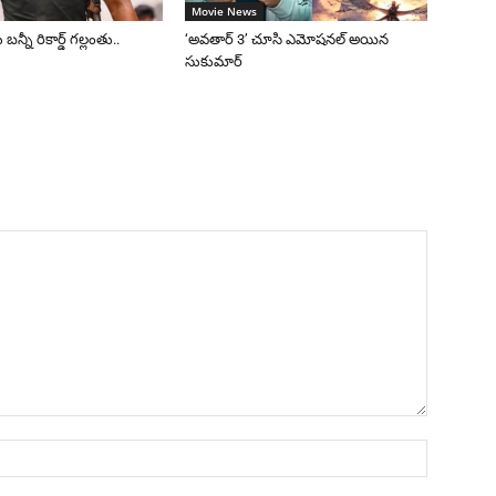
Movie News
 బన్నీ రికార్డ్ గల్లంతు..
‘అవతార్ 3’ చూసి ఎమోషనల్ అయిన
సుకుమార్
Name:*