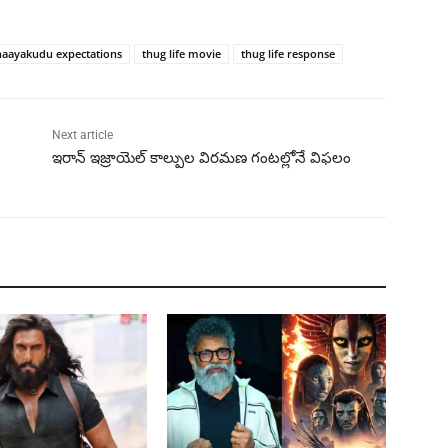
naayakudu expectations
thug life movie
thug life response
Next article
ఇరాన్ ఇజ్రాయెల్ కాల్పుల విరమణ గంటల్లోనే విఫలం