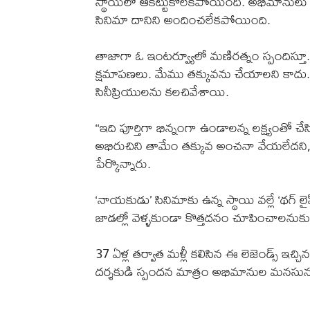
స్థాయిలో ఆకట్టుకోలేకపోయింది. అభిమానులు ‘
సినిమా దానిని అందించలేకపోయింది.
తాజాగా ఓ ఇంటర్వ్యూలో మణిరత్నం స్పందిస్తూ.
క్షమాపణలు. మేము తక్కువను చేయాలని కాదు..
సినీప్రియులను కలచివేశాయి.
‘‘ఇది పూర్తిగా భిన్నంగా ఉండాలన్న లక్ష్యంతో చ
అభిరుచిని తామేం తక్కువ అంచనా వేయలేదని,
పేర్కొన్నారు.
‘నాయకుడు’ సినిమాకు ఉన్న స్థాయి వల్లే ‘థగ
జాడల్లో వెళ్ళకుండా కొత్తదనం చూపించాలనుకు
37 ఏళ్ల తర్వాత మళ్లీ కలిసిన ఈ లెజెండ్స్‌ ఇచ
దర్శకుడి స్పందన మాత్రం అభిమానుల మనసును