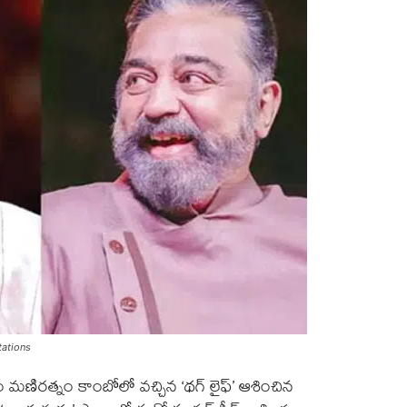
ations
 మణిరత్నం కాంబోలో వచ్చిన ‘థగ్ లైఫ్’ ఆశించిన