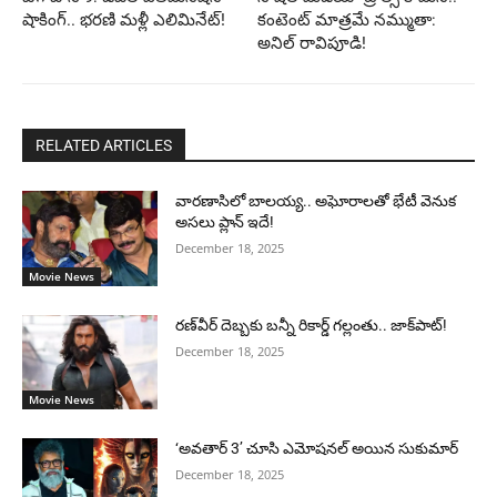
షాకింగ్.. భరణి మళ్లీ ఎలిమినేట్!
కంటెంట్ మాత్రమే నమ్ముతా:
అనిల్ రావిపూడి!
RELATED ARTICLES
వారణాసిలో బాలయ్య.. అఘోరాలతో భేటీ వెనుక
అసలు ప్లాన్ ఇదే!
December 18, 2025
Movie News
రణ్‌వీర్ దెబ్బకు బన్నీ రికార్డ్ గల్లంతు.. జాక్‌పాట్!
December 18, 2025
Movie News
‘అవతార్ 3’ చూసి ఎమోషనల్ అయిన సుకుమార్
December 18, 2025