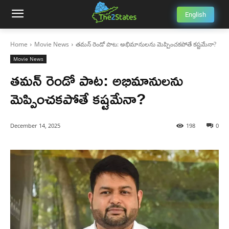
English
Home
Movie News
తమన్ రెండో పాట: అభిమానులను మెప్పించకపోతే కష్టమేనా?
Movie News
తమన్ రెండో పాట: అభిమానులను
మెప్పించకపోతే కష్టమేనా?
December 14, 2025
198
0