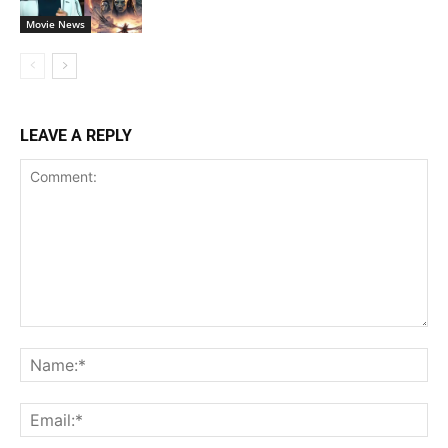
Movie News
LEAVE A REPLY
Comment:
Na
Ema