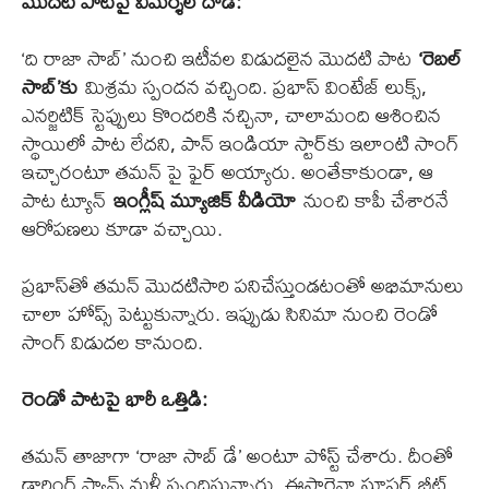
మొదటి పాటపై విమర్శల దాడి:
‘ది రాజా సాబ్’ నుంచి ఇటీవల విడుదలైన మొదటి పాట
‘రెబల్
సాబ్’కు
మిశ్రమ స్పందన వచ్చింది. ప్రభాస్ వింటేజ్ లుక్స్,
ఎనర్జిటిక్ స్టెప్పులు కొందరికి నచ్చినా, చాలామంది ఆశించిన
స్థాయిలో పాట లేదని, పాన్ ఇండియా స్టార్‌కు ఇలాంటి సాంగ్
ఇచ్చారంటూ తమన్ పై ఫైర్ అయ్యారు. అంతేకాకుండా, ఆ
పాట ట్యూన్
ఇంగ్లీష్ మ్యూజిక్ వీడియో
నుంచి కాపీ చేశారనే
ఆరోపణలు కూడా వచ్చాయి.
ప్రభాస్‌తో తమన్ మొదటిసారి పనిచేస్తుండటంతో అభిమానులు
చాలా హోప్స్ పెట్టుకున్నారు. ఇప్పుడు సినిమా నుంచి రెండో
సాంగ్ విడుదల కానుంది.
రెండో పాటపై భారీ ఒత్తిడి:
తమన్ తాజాగా ‘రాజా సాబ్ డే’ అంటూ పోస్ట్ చేశారు. దీంతో
డార్లింగ్ ఫ్యాన్స్ మళ్లీ స్పందిస్తున్నారు. ఈసారైనా సూపర్ బీట్