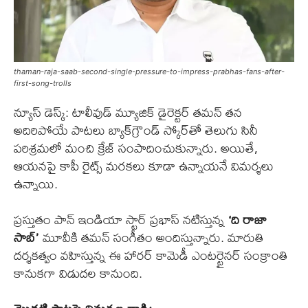
thaman-raja-saab-second-single-pressure-to-impress-prabhas-fans-after-
first-song-trolls
న్యూస్ డెస్క్: టాలీవుడ్ మ్యూజిక్ డైరెక్టర్ తమన్ తన
అదిరిపోయే పాటలు బ్యాక్‌గ్రౌండ్ స్కోర్‌తో తెలుగు సినీ
పరిశ్రమలో మంచి క్రేజ్ సంపాదించుకున్నారు. అయితే,
ఆయనపై కాపీ రైట్స్ మరకలు కూడా ఉన్నాయనే విమర్శలు
ఉన్నాయి.
ప్రస్తుతం పాన్ ఇండియా స్టార్ ప్రభాస్ నటిస్తున్న
‘ది రాజా
సాబ్’
మూవీకి తమన్ సంగీతం అందిస్తున్నారు. మారుతి
దర్శకత్వం వహిస్తున్న ఈ హారర్ కామెడీ ఎంటర్టైనర్ సంక్రాంతి
కానుకగా విడుదల కానుంది.