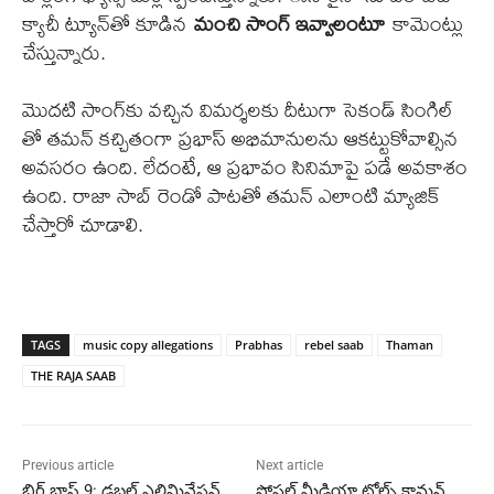
క్యాచీ ట్యూన్‌తో కూడిన
మంచి సాంగ్ ఇవ్వాలంటూ
కామెంట్లు
చేస్తున్నారు.
మొదటి సాంగ్‌కు వచ్చిన విమర్శలకు దీటుగా సెకండ్ సింగిల్
తో తమన్ కచ్చితంగా ప్రభాస్ అభిమానులను ఆకట్టుకోవాల్సిన
అవసరం ఉంది. లేదంటే, ఆ ప్రభావం సినిమాపై పడే అవకాశం
ఉంది. రాజా సాబ్ రెండో పాటతో తమన్ ఎలాంటి మ్యాజిక్
చేస్తారో చూడాలి.
TAGS
music copy allegations
Prabhas
rebel saab
Thaman
THE RAJA SAAB
Previous article
Next article
బిగ్ బాస్ 9: డబల్ ఎలిమినేష‌న్
సోషల్ మీడియా ట్రోల్స్ కామన్..