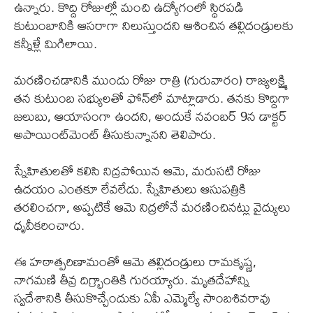
ఉన్నారు. కొద్ది రోజుల్లో మంచి ఉద్యోగంలో స్థిరపడి
కుటుంబానికి ఆసరాగా నిలుస్తుందని ఆశించిన తల్లిదండ్రులకు
కన్నీళ్లే మిగిలాయి.
మరణించడానికి ముందు రోజు రాత్రి (గురువారం) రాజ్యలక్ష్మి
తన కుటుంబ సభ్యులతో ఫోన్‌లో మాట్లాడారు. తనకు కొద్దిగా
జలుబు, ఆయాసంగా ఉందని, అందుకే నవంబర్ 9న డాక్టర్
అపాయింట్‌మెంట్ తీసుకున్నానని తెలిపారు.
స్నేహితులతో కలిసి నిద్రపోయిన ఆమె, మరుసటి రోజు
ఉదయం ఎంతకూ లేవలేదు. స్నేహితులు ఆసుపత్రికి
తరలించగా, అప్పటికే ఆమె నిద్రలోనే మరణించినట్లు వైద్యులు
ధృవీకరించారు.
ఈ హఠాత్పరిణామంతో ఆమె తల్లిదండ్రులు రామకృష్ణ,
నాగమణి తీవ్ర దిగ్భ్రాంతికి గురయ్యారు. మృతదేహాన్ని
స్వదేశానికి తీసుకొచ్చేందుకు ఏపీ ఎమ్మెల్యే సాంబశివరావు