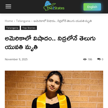
English
Home
Telangana
అమెరికాలో విషాదం.. నిద్రలోనే తెలుగు యువతి మృతి
Telangana
Top Stories
అమెరికాలో విషాదం.. నిద్రలోనే తెలుగు
యువతి మృతి
November 9, 2025
186
0