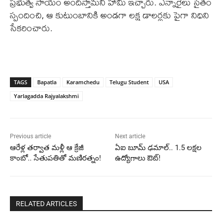
ప్రభుత్వ సాయం అందిస్తామని హామీ ఇచ్చారు. ఎన్నారైలు సైతం
స్పందించి, ఆ కుటుంబానికి అండగా లక్ష డాలర్లకు పైగా నిధిని
సేకరించారు.
TAGS
Bapatla
Karamchedu
Telugu Student
USA
Yarlagadda Rajyalakshmi
Previous article
Next article
ఆరేళ్ల తర్వాత మళ్లీ ఆ క్రేజీ
ఏఐ బూమ్ ఢమాల్.. 1.5 లక్షల
కాంబో.. సేతుపతితో మణిరత్నం!
ఉద్యోగాలు ఔట్!
RELATED ARTICLES