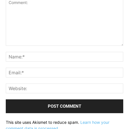
Comment:
Na
Ema
Web
This site uses Akismet to reduce spam.
Learn how your
comment data is processed.