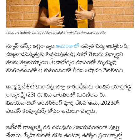
telugu-student-yarlagadda-rajyalakshmi-dies-in-usa-bapatla
న్యూస్ డెస్క్: అగ్రరాజ్యం
అమెరికాలో
ఉన్నత విద్య అభ్యసించి,
ఉజ్వల భవిష్యత్తుకు సిద్ధమవుతున్న మరో తెలుగు విద్యార్థిని
కలలు కల్లలయ్యాయి. అనారోగ్యం రూపంలో మృత్యువు
కబళించడంతో ఆ కుటుంబంలో తీరని విషాదం నెలకొంది.
ఆంధ్రప్రదేశ్‌లోని బాపట్ల జిల్లా కారంచేడుకు చెందిన యార్లగడ్డ
రాజ్యలక్ష్మి (23) ఈ విషాదాంతంలో మరణించారు.
విజయవాడలో ఇంజినీరింగ్ పూర్తి చేసిన ఆమె, 2023లో
ఎంఎస్ కంప్యూటర్స్ కోసం అమెరికా వెళ్లారు.
ఇటీవలే రాజ్యలక్ష్మి తన చదువును విజయవంతంగా పూర్తి
చేశారు. స్నేహితులతో కలిసి ఉంటూ, ఉద్యోగ ప్రయత్నాల్లో