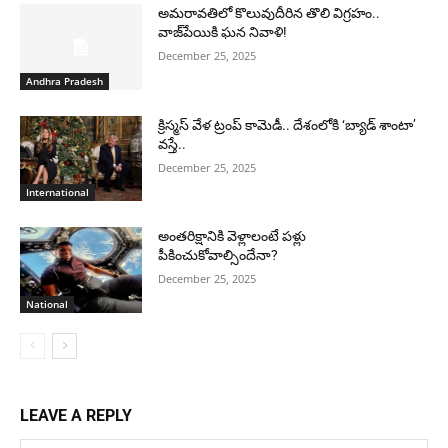
అమరావతిలో కొలువుదీరిన తొలి విగ్రహం..
వాజ్‌పేయికి ఘన నివాళి!
December 25, 2025
Andhra Pradesh
క్రిస్మస్ వేళ ట్రంప్ కామెడీ.. దేశంలోకి ‘బ్యాడ్ శాంటా’
వస్తే..
December 25, 2025
International
అంతరిక్షానికి వెళ్లాలంటే పళ్లు
పీకించుకోవాల్సిందేనా?
December 25, 2025
National
LEAVE A REPLY