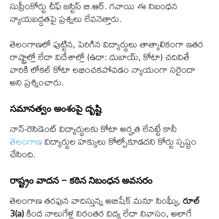
సుప్రీంకోర్టు చీఫ్ జస్టిస్ బి.ఆర్. గవాయి ఈ నిబంధన
న్యాయబద్ధతపై ప్రశ్నలు లేవనెత్తారు.
తెలంగాణలో పుట్టిన, పెరిగిన విద్యార్థులు తాత్కాలికంగా ఇతర
రాష్ట్రాల్లో లేదా విదేశాల్లో (ఉదా: దుబాయ్, కోటా) చదివితే
వారికి లోకల్ కోటా లభించకపోవడం న్యాయంగా సరైందా
అని ప్రశ్నించారు.
సమానత్వం అంశంపై దృష్టి
నాన్-రెసిడెంట్ విద్యార్థులకు కోటా అర్హత లేనట్టే కానీ
తెలంగాణ
విద్యార్థుల హక్కులు కోల్పోకూడదని కోర్టు స్పష్టం
చేసింది.
రాష్ట్రం వాదన – కఠిన నిబంధన అవసరం
తెలంగాణ తరఫున వాదిస్తున్న అబిషేక్ మనూ సింఘ్వీ,
రూల్
3(a)
కింద నాలుగేళ్ల నిరంతర విద్య లేదా నివాసం, అలాగే