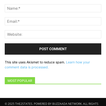
Comment:
Na
Ema
Web
This site uses Akismet to reduce spam.
Learn how your
comment data is processed.
MOST POPULAR
© 2025 THE2STATES. POWERED BY BUZZAADA NETWORK. ALL RIGHTS