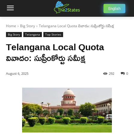
English
Home
Big Story
Telangana Local Quota వివాదం: సుప్రీంకోర్టు సమీక్ష
Big Story
Telangana
Top Stories
Telangana Local Quota
వివాదం: సుప్రీంకోర్టు సమీక్ష
August 6, 2025
292
0