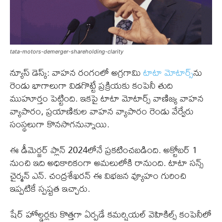
tata-motors-demerger-shareholding-clarity
న్యూస్ డెస్క్: వాహన రంగంలో అగ్రగామి
టాటా మోటార్స్‌
ను
రెండు భాగాలుగా విడగొట్టే ప్రక్రియకు కంపెనీ తుది
ముహూర్తం పెట్టింది. ఇకపై టాటా మోటార్స్ వాణిజ్య వాహన
వ్యాపారం, ప్రయాణికుల వాహన వ్యాపారం రెండు వేర్వేరు
సంస్థలుగా కొనసాగనున్నాయి.
ఈ డీమెర్జర్ ప్లాన్ 2024లోనే ప్రకటించబడింది. అక్టోబర్ 1
నుంచి ఇది అధికారికంగా అమలులోకి రానుంది. టాటా సన్స్
చైర్మన్ ఎన్. చంద్రశేఖరన్ ఈ విభజన వ్యూహం గురించి
ఇప్పటికే స్పష్టత ఇచ్చారు.
షేర్ హోల్డర్లకు కొత్తగా ఏర్పడే కమర్షియల్ వెహికిల్స్ కంపెనీలో