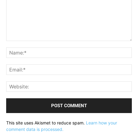
Comment:
Na
Ema
Web
This site uses Akismet to reduce spam.
Learn how your
comment data is processed.