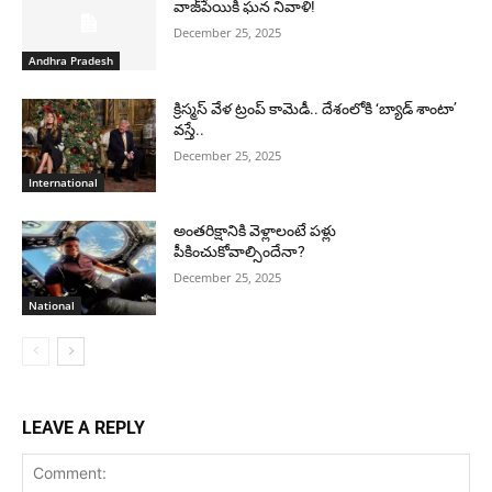
వాజ్‌పేయికి ఘన నివాళి!
December 25, 2025
Andhra Pradesh
క్రిస్మస్ వేళ ట్రంప్ కామెడీ.. దేశంలోకి ‘బ్యాడ్ శాంటా’
వస్తే..
December 25, 2025
International
అంతరిక్షానికి వెళ్లాలంటే పళ్లు
పీకించుకోవాల్సిందేనా?
December 25, 2025
National
LEAVE A REPLY