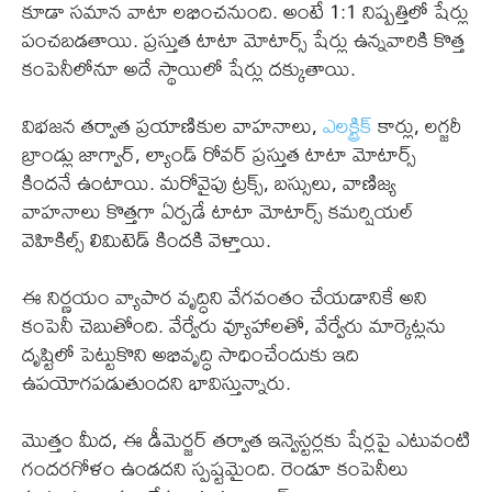
కూడా సమాన వాటా లభించనుంది. అంటే 1:1 నిష్పత్తిలో షేర్లు
పంచబడతాయి. ప్రస్తుత టాటా మోటార్స్ షేర్లు ఉన్నవారికి కొత్త
కంపెనీలోనూ అదే స్థాయిలో షేర్లు దక్కుతాయి.
విభజన తర్వాత ప్రయాణికుల వాహనాలు,
ఎలక్ట్రిక్
కార్లు, లగ్జరీ
బ్రాండ్లు జాగ్వార్, ల్యాండ్ రోవర్ ప్రస్తుత టాటా మోటార్స్
కిందనే ఉంటాయి. మరోవైపు ట్రక్స్, బస్సులు, వాణిజ్య
వాహనాలు కొత్తగా ఏర్పడే టాటా మోటార్స్ కమర్షియల్
వెహికిల్స్ లిమిటెడ్ కిందకి వెళ్తాయి.
ఈ నిర్ణయం వ్యాపార వృద్ధిని వేగవంతం చేయడానికే అని
కంపెనీ చెబుతోంది. వేర్వేరు వ్యూహాలతో, వేర్వేరు మార్కెట్లను
దృష్టిలో పెట్టుకొని అభివృద్ధి సాధించేందుకు ఇది
ఉపయోగపడుతుందని భావిస్తున్నారు.
మొత్తం మీద, ఈ డీమెర్జర్ తర్వాత ఇన్వెస్టర్లకు షేర్లపై ఎటువంటి
గందరగోళం ఉండదని స్పష్టమైంది. రెండూ కంపెనీలు