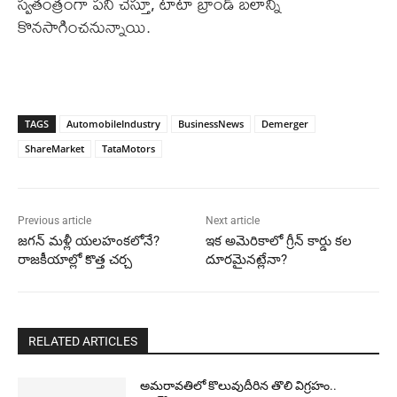
స్వతంత్రంగా పని చేస్తూ, టాటా బ్రాండ్ బలాన్ని
కొనసాగించనున్నాయి.
TAGS
AutomobileIndustry
BusinessNews
Demerger
ShareMarket
TataMotors
Previous article
Next article
జగన్ మళ్లీ యలహంకలోనే?
ఇక అమెరికాలో గ్రీన్ కార్డు కల
రాజకీయాల్లో కొత్త చర్చ
దూరమైనట్లేనా?
RELATED ARTICLES
అమరావతిలో కొలువుదీరిన తొలి విగ్రహం..