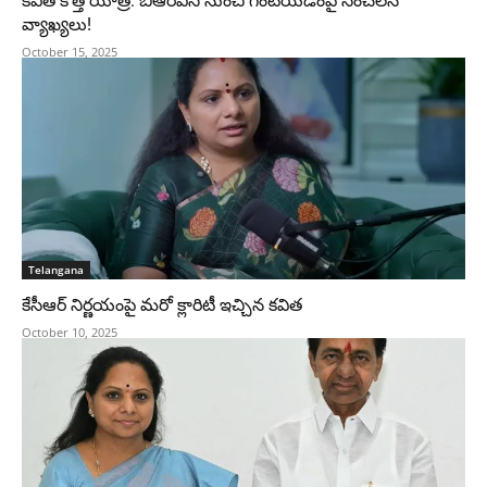
కవిత కొత్త యాత్ర: బీఆర్ఎస్ నుంచి గెంటేయడంపై సంచలన
వ్యాఖ్యలు!
October 15, 2025
Telangana
కేసీఆర్ నిర్ణయంపై మరో క్లారిటీ ఇచ్చిన కవిత
October 10, 2025