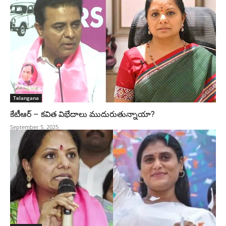
Telangana
కేటీఆర్ – కవిత విభేదాలు ముదురుతున్నాయా?
September 5, 2025