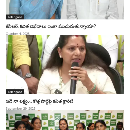
Telangana
కేసీఆర్, కవిత విభేదాలు ఇంకా ముదురుతున్నాయా?
October 4, 2025
Telangana
ఇదే నా లక్ష్యం.. కొత్త పార్టీపై కవిత క్లారిటీ
September 29, 2025