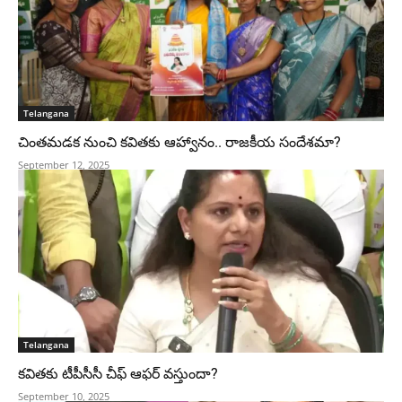
Telangana
చింతమడక నుంచి కవితకు ఆహ్వానం.. రాజకీయ సందేశమా?
September 12, 2025
Telangana
కవితకు టీపీసీసీ చీఫ్ ఆఫర్ వస్తుందా?
September 10, 2025