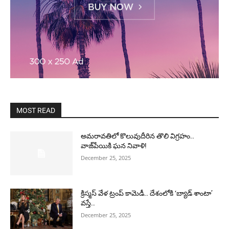
MOST READ
అమరావతిలో కొలువుదీరిన తొలి విగ్రహం..
వాజ్‌పేయికి ఘన నివాళి!
December 25, 2025
క్రిస్మస్ వేళ ట్రంప్ కామెడీ.. దేశంలోకి ‘బ్యాడ్ శాంటా’
వస్తే..
December 25, 2025