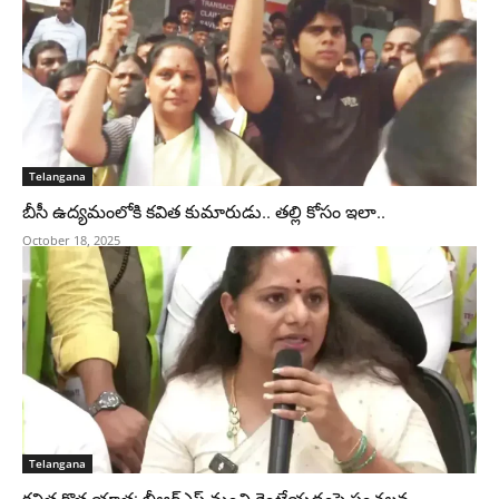
Telangana
బీసీ ఉద్యమంలోకి కవిత కుమారుడు.. తల్లి కోసం ఇలా..
October 18, 2025
Telangana