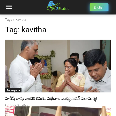
English
Tags
Kavitha
Tag:
kavitha
Telangana
హరీష్ రావు ఇంటికి కవిత.. విభేదాల మధ్య సడెన్ పరామర్శ!
October 30, 2025