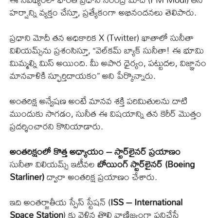
హర్షాన్ని వ్యక్తం చేస్తూ, ప్రత్యేకంగా అభినందనలు తెలిపారు.
ప్రధాని మోదీ తన అధికారిక X (Twitter) ఖాతాలో సునీతా
విలియమ్స్‌ను ప్రశంసిస్తూ, “వెల్‌కమ్ బ్యాక్ సునీతా! ఈ భూమి
మిమ్మల్ని మిస్ అయింది. మీ అపార ధైర్యం, పట్టుదల, విజ్ఞానం
మానవాళికి స్ఫూర్తిదాయకం” అని పేర్కొన్నారు.
అంతరిక్ష అన్వేషణ అంటే మానవ శక్తి పరిమితులను దాటి
ముందుకు సాగడం, సునీత ఈ విషయాన్ని తన కెరీర్ మొత్తం
ప్రదర్శించారని కొనియాడారు.
అంతరిక్షంలో కొత్త అధ్యాయం – స్టార్‌లైనర్ ప్రయాణం
సునీతా విలియమ్స్ ఇటీవల
బోయింగ్ స్టార్‌లైనర్ (Boeing
Starliner)
ద్వారా అంతరిక్ష ప్రయాణం చేశారు.
ఇది అంతర్జాతీయ స్పేస్ స్టేషన్ (
ISS – International
Space Station
) కు వెళ్లిన తొలి వాణిజ్యంగా పనిచేసే