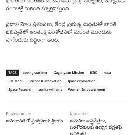
భారతీయ సంతతికి చెందిన ఆమె సైన్స్, టెక్నాలజీ, ఇన్నోవేషన్
రంగాల్లో మరింత స్పూర్తినిస్తుంది.
ప్రధాని మోదీ ప్రశంసలు, కేంద్ర ప్రభుత్వ మద్దతుతో భారత్
భవిష్యత్‌లో అంతరిక్ష పరిశోధనలో మరింత ముందుకు
సాగేందుకు సిద్ధంగా ఉంది.
TAGS
boeing starliner
Gaganyaan Mission
ISRO
nasa
PM Modi
Science & Innovation
space exploration
Space Research
sunita williams
Women Empowerment
Previous article
Next article
అమరావతిలో ప్రాజెక్టులకు శ్రీకారం
అమెరికా శాస్త్రవేత్తలు,
పరిశోధకులకు ఉద్యోగ భద్రతపై
అనిశ్చితి!