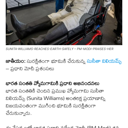
SUNITA-WILLIAMS-REACHES-EARTH-SAFELY – PM-MODI-PRAISES-HER
జాతీయం:
సురక్షితంగా భూమికి చేరుకున్న
సునీతా విలియమ్స్
– ప్రధాని మోదీ ప్రశంసలు
భారత సంతతి వ్యోమగామికి ప్రధాని అభినందనలు
భారత సంతతికి చెందిన ప్రముఖ వ్యోమగామి సునీతా
విలియమ్స్ (Sunita Williams) అంతరిక్ష ప్రయాణాన్ని
విజయవంతంగా ముగించి భూమికి సురక్షితంగా
చేరుకున్నారు.
ఈ నేపథ్యంలో భారత ప్రధాని నరేంద్ర మోదీ (PM Modi) తన