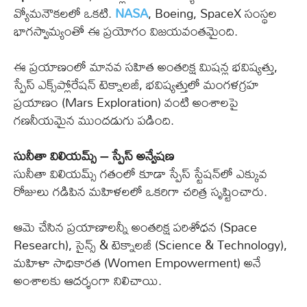
వ్యోమనౌకలలో ఒకటి.
NASA
, Boeing, SpaceX సంస్థల
భాగస్వామ్యంతో ఈ ప్రయోగం విజయవంతమైంది.
ఈ ప్రయాణంలో మానవ సహిత అంతరిక్ష మిషన్ల భవిష్యత్తు,
స్పేస్ ఎక్స్‌ప్లోరేషన్ టెక్నాలజీ, భవిష్యత్తులో మంగళగ్రహ
ప్రయాణం (Mars Exploration) వంటి అంశాలపై
గణనీయమైన ముందడుగు పడింది.
సునీతా విలియమ్స్ – స్పేస్ అన్వేషణ
సునీతా విలియమ్స్ గతంలో కూడా స్పేస్ స్టేషన్‌లో ఎక్కువ
రోజులు గడిపిన మహిళలలో ఒకరిగా చరిత్ర సృష్టించారు.
ఆమె చేసిన ప్రయాణాలన్నీ అంతరిక్ష పరిశోధన (Space
Research), సైన్స్ & టెక్నాలజీ (Science & Technology),
మహిళా సాధికారత (Women Empowerment) అనే
అంశాలకు ఆదర్శంగా నిలిచాయి.