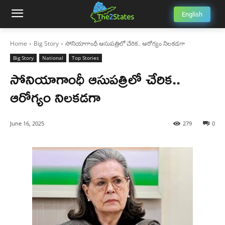
English
Home
Big Story
సోనియాగాంధీ ఆసుపత్రిలో చేరిక.. ఆరోగ్యం నిలకడగా
Big Story
National
Top Stories
సోనియాగాంధీ ఆసుపత్రిలో చేరిక..
ఆరోగ్యం నిలకడగా
June 16, 2025
279
0