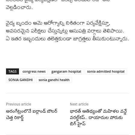
వెల్లడించారు.
వైద్య బృందం ఆమె ఆరోగ్యాన్ని నిశితంగా పర్యవేక్షిస్తూ,
అవసరమైన పరీక్షలు చేస్తున్నట్లు ఆసుపత్రి వర్గాలు తెలిపాయి.
ఏ ఇతర ఇబ్బందులు తలెత్తకుండా జాగ్రత్తలు తీసుకుంటున్నారు.
TAGS
congress news
gangaram hospital
sonia admitted hospital
SONIA GANDHI
sonia gandhi health
Previous article
Next article
అరంగేట్రంలొనే ఐర్లాండ్ బౌలర్
భారత్ ఆతిథ్యంతో మహిళల వన్డే
చెత్త రికార్డ్
వరల్డ్‌కప్.. దాయాదుల పోరుకు
బిగ్ హైప్