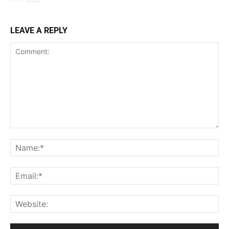
LEAVE A REPLY
Comment:
Na
Ema
Web