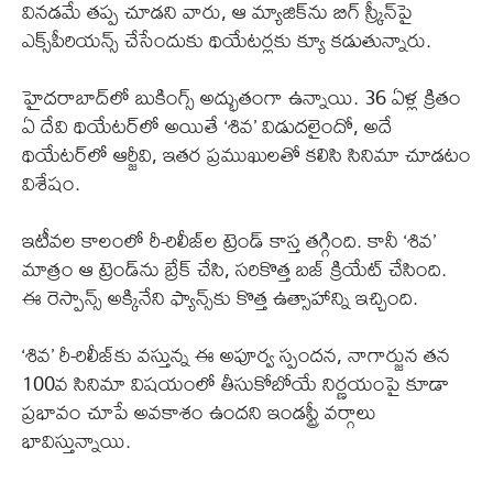
వినడమే తప్ప చూడని వారు, ఆ మ్యాజిక్‌ను బిగ్ స్క్రీన్‌పై
ఎక్స్‌పీరియన్స్ చేసేందుకు థియేటర్లకు క్యూ కడుతున్నారు.
హైదరాబాద్‌లో బుకింగ్స్ అద్భుతంగా ఉన్నాయి. 36 ఏళ్ల క్రితం
ఏ దేవి థియేటర్‌లో అయితే ‘శివ’ విడుదలైందో, అదే
థియేటర్‌లో ఆర్జీవి, ఇతర ప్రముఖులతో కలిసి సినిమా చూడటం
విశేషం.
ఇటీవల కాలంలో రీ-రిలీజ్‌ల ట్రెండ్ కాస్త తగ్గింది. కానీ ‘శివ’
మాత్రం ఆ ట్రెండ్‌ను బ్రేక్ చేసి, సరికొత్త బజ్ క్రియేట్ చేసింది.
ఈ రెస్పాన్స్ అక్కినేని ఫ్యాన్స్‌కు కొత్త ఉత్సాహాన్ని ఇచ్చింది.
‘శివ’ రీ-రిలీజ్‌కు వస్తున్న ఈ అపూర్వ స్పందన, నాగార్జున తన
100వ సినిమా విషయంలో తీసుకోబోయే నిర్ణయంపై కూడా
ప్రభావం చూపే అవకాశం ఉందని ఇండస్ట్రీ వర్గాలు
భావిస్తున్నాయి.