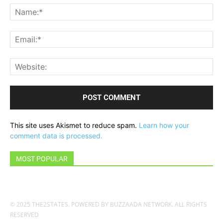
Na
Ema
Web
This site uses Akismet to reduce spam.
Learn how your
comment data is processed.
MOST POPULAR
© 2025 THE2STATES. POWERED BY BUZZAADA NETWORK. ALL RIGHTS
RESERVED