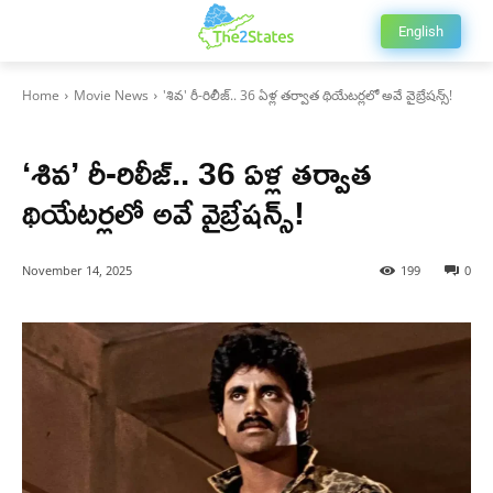
English
Home
Movie News
'శివ' రీ-రిలీజ్.. 36 ఏళ్ల తర్వాత థియేటర్లలో అవే వైబ్రేషన్స్!
Movie News
‘శివ’ రీ-రిలీజ్.. 36 ఏళ్ల తర్వాత
థియేటర్లలో అవే వైబ్రేషన్స్!
November 14, 2025
199
0