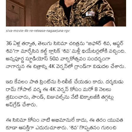
siva-movie-4k-re-release-nagaarjuna-rgv
36 ఏళ్ల తర్వాత, తెలుగు సినిమా చరిత్రను “బిఫోర్ శివ, ఆఫ్టర్
శివ”గా మార్చేసిన కల్ట్ క్లాసిక్ ‘శివ’ మళ్లీ థియేటర్లలోకి వచ్చింది.
అన్నపూర్ణ స్టూడియోస్ 50వ వార్షికోత్సవం సందర్భంగా
నాగార్జున ఈ చిత్రాన్ని 4K వెర్షన్‌లో గ్రాండ్‌గా విడుదల చేశారు.
ఇది కేవలం పాత ప్రింట్‌ను రీ-రిలీజ్ చేయడం కాదు. దర్శకుడు
రామ్ గోపాల్ వర్మ ఈ 4K వెర్షన్ కోసం మరో 8 నెలలు
శ్రమించారు, సౌండ్, విజువల్స్‌ను నేటి టెక్నాలజీకి తగ్గట్లు
అప్‌గ్రేడ్ చేశారు.
ఈ సినిమా కోసం నాటి అభిమానులే కాదు, ఈ తరం యువత
కూడా ఆసక్తిగా ఎదురుచూశారు. ‘శివ’ గొప్పతనం గురించి