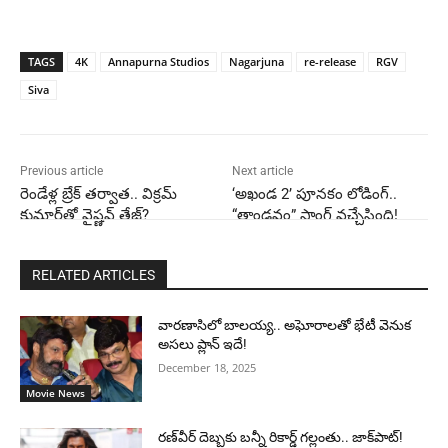
TAGS
4K
Annapurna Studios
Nagarjuna
re-release
RGV
Siva
Previous article
Next article
రెండేళ్ల బ్రేక్ తర్వాత.. విక్రమ్
‘అఖండ 2’ పూనకం లోడింగ్..
కుమార్‌తో వైష్ణవ్ తేజ్?
“తాండవం” సాంగ్ వచ్చేసింది!
RELATED ARTICLES
వారణాసిలో బాలయ్య.. అఘోరాలతో భేటీ వెనుక
అసలు ప్లాన్ ఇదే!
December 18, 2025
Movie News
రణ్‌వీర్ దెబ్బకు బన్నీ రికార్డ్ గల్లంతు.. జాక్‌పాట్!