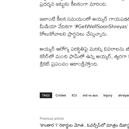
ప్రదర్శన జట్టుకు కీలకంగా మారింది.
ఇలాంటి కీలక సమయంలో అయ్యర్ గాయపడటం అ
మీడియా వేదికగా ‘#GetWellSoonShreyas’ హ్
కోలుకోవాలని ప్రార్థనలు చేస్తున్నారు.
అయ్యర్ ఆరోగ్య పరిస్థితిపై మరిన్ని వివరాలను
కెరీర్‌లో మంచి ఫామ్‌లో ఉన్న అయ్యర్, త్వరగ
క్రికెట్ ప్రపంచం ఆకాంక్షిస్తోంది.
TAGS
Cricket
ICU
ind vs aus
Injury
shreyas
Previous article
‘కాంతార 1’ రికార్డుల మోత.. ఓవర్సీస్‌లో మాత్రం డిజాస్ట