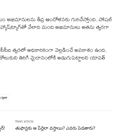
భిమానులను తీవ్ర ఆందోళనకు గురిచేస్తోంది. సోషల్
యాష్‌ట్యాగ్‌తో వేలాది మంది అభిమానులు అతను త్వరగా
 బీసీసీఐ త్వరలో అధికారికంగా వెల్లడించే అవకాశం ఉంది.
ా కోలుకుని తిరిగి మైదానంలోకి అడుగుపెట్టాలని యావత్
 iyer
Next article
ర్!
తుఫాన్లకు ఆ పేర్లెలా వస్తాయి? ఎవరు పెడతారు?