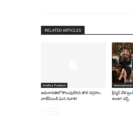
RELATED ARTICLES
Andhra Pradesh
International
అమరావతిలో కొలువుదీరిన తొలి విగ్రహం..
క్రిస్మస్ వేళ ట్
వాజ్‌పేయికి ఘన నివాళి!
శాంటా’ వస్తే..