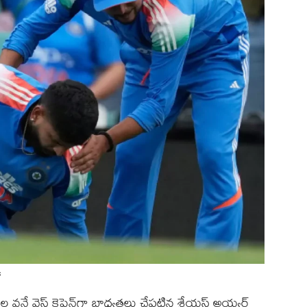
s
డే వైస్ కెప్టెన్‌గా బాధ్యతలు చేపట్టిన శ్రేయస్ అయ్యర్