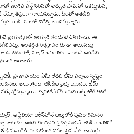
ియాతో జరిగిన వన్డే సిరీస్‌లో అద్భుత ఫామ్‌తో ఆకట్టుకున్న
డింగ్ చేస్తూ తీవ్రంగా గాయపడ్డాడు. దీంతో అతడిని
స్తుతం ఐసీయూలో చికిత్స అందిస్తున్నారు.
ందుకునే ప్రయత్నంలో అయ్యర్ కిందపడిపోయాడు. ఈ
ిలినట్లు, అంతర్గత రక్తస్రావం కూడా అయినట్లు
వగా ఉండటంతో, మ్యాచ్ అనంతరం వెంటనే అతడిని
ేక్షణలో ఉంచారు.
ికీ, ప్రాణాపాయం ఏమీ లేదని టీమ్ వర్గాలు స్పష్టం
చించినట్లు తెలుస్తోంది. బీసీసీఐ వైద్య బృందం, టీమ్
ర్యవేక్షిస్తున్నాయి. త్వరలోనే కోలుకుని జట్టులోకి తిరిగి
్యర్, ఆస్ట్రేలియా సిరీస్‌తోనే జట్టులోకి పునరాగమనం
త్తా చాటాడు. అతని నిలకడైన ప్రదర్శనతోనే బీసీసీఐ అతనికి
ప్టెన్ శుభ్‌మన్ గిల్ ఈ సిరీస్‌లో విఫలమైన వేళ, అయ్యర్