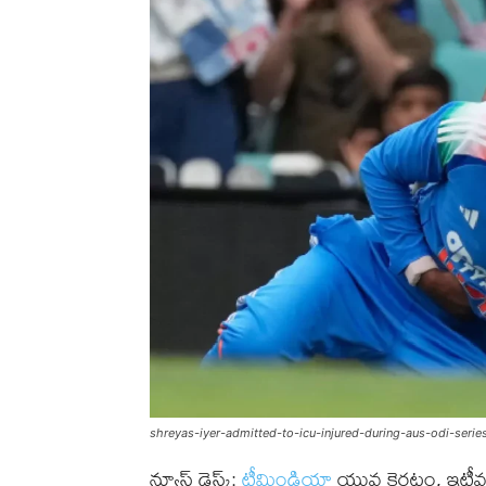
shreyas-iyer-admitted-to-icu-injured-during-aus-odi-serie
న్యూస్ డెస్క్:
టీమిండియా
యువ కెరటం, ఇటీవల వన్