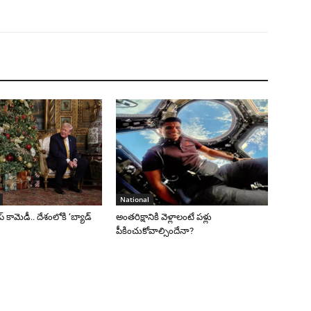
National
రంప్ కామెడీ.. దేశంలోకి ‘బ్యాడ్
అంతరిక్షానికి వెళ్లాలంటే పళ్లు
పీకించుకోవాల్సిందేనా?