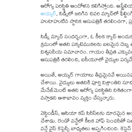
ఆరోగ్య పరిస్థితి ఆందోళన కలిగిస్తోంది. ఆస్ట్రేల
అయ్యర్
, సిడ్నీలో జరిగిన చివరి మ్యాచ్‌లో ఫీల్
హుటాహుటిన స్థానిక ఆసుపత్రికి తరలించగా, ప్ర
సిడ్నీ మ్యాచ్ సందర్భంగా, ఓ కీలక క్యాచ్ అ
క్రమంలో అతని పక్కటెముకలకు బలమైన దెబ్బ తగ
విశ్వసనీయ సమాచారం. గాయం తీవ్రత ఎక్కు
ఆసుపత్రికి తరలించి, ఐసీయూలో వైద్యుల పర్యవ
అయితే, అయ్యర్ గాయాలు తీవ్రమైనవే అయినప్పట
చేశాయి. వైద్యులు అతనికి పూర్తి విశ్రాంతిని సూ
మేనేజ్‌మెంట్ అతని ఆరోగ్య పరిస్థితిని నిశితంగా ప
వస్తాడని ఆశాభావం వ్యక్తం చేస్తున్నారు.
వెస్టిండీస్, ఆసియా కప్ సిరీస్‌లకు దూరమైన అయ
చేశాడు. రెండో వన్డేలో కీలక హాఫ్ సెంచరీతో స
వన్డే వైస్ కెప్టెన్సీ బాధ్యతలు అప్పగించింది. కె