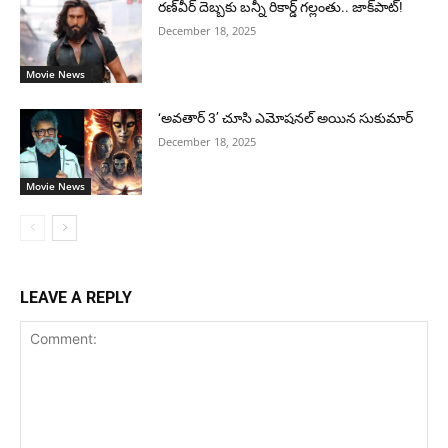
రణ్‌వీర్ దెబ్బకు బన్నీ రికార్డ్ గల్లంతు.. జాక్‌పాట్!
December 18, 2025
Movie News
‘అవతార్ 3’ చూసి ఎమోషనల్ అయిన సుకుమార్
December 18, 2025
Movie News
LEAVE A REPLY