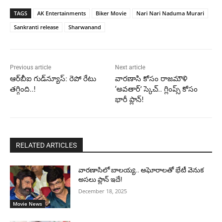
TAGS
AK Entertainments
Biker Movie
Nari Nari Naduma Murari
Sankranti release
Sharwanand
Previous article
Next article
ఆర్‌బీఐ గుడ్‌న్యూస్‌: రెపో రేటు
వారణాసి కోసం రాజమౌళి
తగ్గింది..!
‘అవతార్’ స్కెచ్.. గ్లింప్స్ కోసం
భారీ ప్లాన్!
RELATED ARTICLES
వారణాసిలో బాలయ్య.. అఘోరాలతో భేటీ వెనుక
అసలు ప్లాన్ ఇదే!
December 18, 2025
Movie News