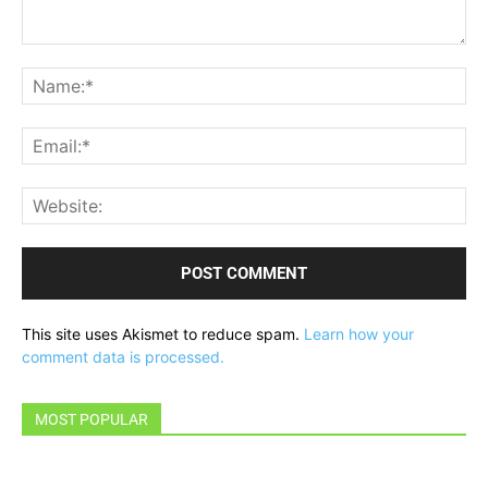
Comment:
Na
Ema
Web
This site uses Akismet to reduce spam.
Learn how your
comment data is processed.
MOST POPULAR