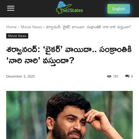
English
Home
Movie News
శర్వానంద్: 'బైకర్' వాయిదా.. సంక్రాంతికి 'నారి నారి' వస్తుందా?
Movie News
శర్వానంద్: ‘బైకర్’ వాయిదా.. సంక్రాంతికి
‘నారి నారి’ వస్తుందా?
December 5, 2025
181
0