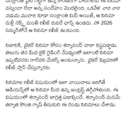
సంక్రాంతి ఫైట్ గట్టిగా ఉన్న కారణంగా పొంగల్‌కు ఈ సినిమా
వస్తుందా లేదా అన్న సందేహం మొదలైంది. ఒకవేళ
నారి నారి
నడుమ మురారి
కూడా సంక్రాంతి మిస్ అయితే, ఆ సినిమా
మళ్లీ నెక్స్ట్ మంత్ రిలీజ్ కుదిరే ఛాన్స్ ఉండదు. సో 2026
సమ్మర్‌లోనే ఆ సినిమా రిలీజ్ ఉంటుంది.
నిజానికి,
బైకర్
సినిమా కోసం శర్వానంద్ చాలా కష్టపడ్డాడు.
తెలుగు తెర మీద బైక్ రైడింగ్ నేపథ్యంలో ఇలాంటి సినిమా
ఇప్పటివరకు రాలేదని మేకర్స్ అంటున్నారు.
బైకర్
ఫిబ్రవరిలో
రిలీజ్ ప్లాన్ చేస్తున్నారట.
సినిమాల రిలీజ్ విషయంలో ఇలా వాయిదాలు జరిగితే
ఆడియన్స్‌లో ఆ సినిమా మీద ఉన్న ఇంట్రస్ట్ తగ్గిపోతుంది. ఈ
విషయంలో శర్వానంద్ జాగ్రత్త పడాల్సిందే. శర్వానంద్ మనమే
తర్వాత కొంత గ్యాప్ తీసుకుని ఈ రెండు సినిమాలు చేశాడు.