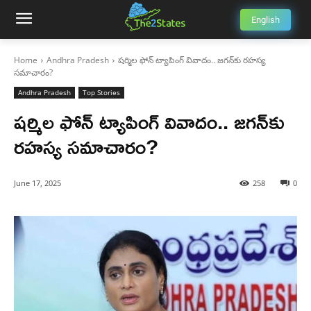
English
Home
Andhra Pradesh
షర్మిల ఫోన్ ట్యాపింగ్ వివాదం.. జగన్‌కు రహస్య
సమాచారం?
Andhra Pradesh
Top Stories
షర్మిల ఫోన్ ట్యాపింగ్ వివాదం.. జగన్‌కు
రహస్య సమాచారం?
June 17, 2025
258
0