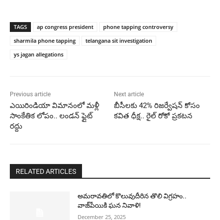
TAGS
ap congress president
phone tapping controversy
sharmila phone tapping
telangana sit investigation
ys jagan allegations
Previous article
Next article
ఎయిరిండియా విమానంలో మళ్లీ
బీసీలకు 42% రిజర్వేషన్ కోసం
సాంకేతిక లోపం.. లండన్ ఫ్లైట్
కవిత ధీక్ష.. రైల్ రోకో ప్రకటన
రద్దు
RELATED ARTICLES
అమరావతిలో కొలువుదీరిన తొలి విగ్రహం..
వాజ్‌పేయికి ఘన నివాళి!
December 25, 2025