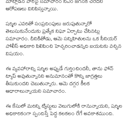
మాట్లాడిన వారిపై సమాచారం సీఎం జగన్‌కి చేరేదని
ఆరోపణలు వినిపిస్తున్నాయి.
షర్మిల ఎవరితో సంప్రదింపులు జరుపుతున్నారో
తెలుసుకునేందుకు ప్రత్యేక నిఘా ఏర్పాటు చేసినట్లు
సమాచారం. దీనికితోడు, ఆమె సన్నిహితులను ఒక సీనియర్
పోలీస్ అధికారి పిలిపించి హెచ్చరించాడన్నది బయటకు వచ్చిన
విషయం.
ఈ వ్యవహారాన్ని షర్మిల అప్పుడే గుర్తించిందనీ, తాను ఫోన్
ట్యాప్ అవుతున్నానని అనుమానంతో కొన్ని జాగ్రత్తలు
తీసుకుందని చెబుతున్నారు. ఆమె దగ్గర కీలక
ఆధారాలున్నాయని సమాచారం.
ఈ కేసులో మరిన్ని ట్విస్టులు వెలుగులోకి రానున్నాయని, షర్మిల
అధికారికంగా స్పందిస్తే పెద్ద కలకలం రేగే అవకాశముంది.