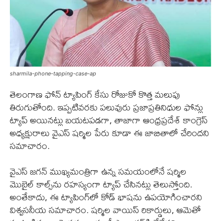
sharmila-phone-tapping-case-ap
తెలంగాణ ఫోన్ ట్యాపింగ్ కేసు రోజుకో కొత్త మలుపు
తిరుగుతోంది. ఇప్పటివరకు పలువురు ప్రజాప్రతినిధుల ఫోన్లు
ట్యాప్ అయినట్లు బయటపడగా, తాజాగా ఆంధ్రప్రదేశ్ కాంగ్రెస్
అధ్యక్షురాలు వైఎస్ షర్మిల పేరు కూడా ఈ జాబితాలో చేరిందని
సమాచారం.
వైఎస్ జగన్ ముఖ్యమంత్రిగా ఉన్న సమయంలోనే షర్మిల
మొబైల్ కాల్స్‌ను రహస్యంగా ట్యాప్ చేసినట్లు తెలుస్తోంది.
అంతేకాదు, ఈ ట్యాపింగ్‌లో కోడ్ భాషను ఉపయోగించారని
విశ్వసనీయ సమాచారం. షర్మిల వాయిస్ రికార్డులు, ఆమెతో