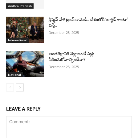
Andhra Pradesh
క్రిస్మస్ వేళ ట్రంప్ కామెడీ.. దేశంలోకి ‘బ్యాడ్ శాంటా’
వస్తే..
December 25, 2025
International
అంతరిక్షానికి వెళ్లాలంటే పళ్లు
పీకించుకోవాల్సిందేనా?
December 25, 2025
National
LEAVE A REPLY