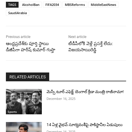
TAGS
AlcoholBan
FIFA2034
MBSReforms
MiddleEastNews
SaudiArabia
Previous article
Next article
ఆంధ్రప్రదేశ్‌కు పూర్తి స్థాయి
టీడీపీలోకి వెళ్లే ప్రసక్తే లేదు:
డీజీపీగా హరీష్ కుమార్ గుప్తా
విజయసాయిరెడ్డి
RELATED ARTICLES
మెస్సీ టూర్ ఎఫెక్ట్: బెంగాల్ క్రీడా మంత్రి రాజీనామా!
December 16, 2025
Sports
14 ఏళ్ల వైభవ్ సూర్యవంశీపై పాకిస్థానీల ఏడుపులు
December 16, 2025