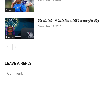
Sports
రేపే ఐపీఎల్-19 మినీ వేలం: విదేశీ ఆటగాళ్లకు కళ్లెం!
December 15, 2025
Sports
LEAVE A REPLY