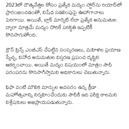
2023లో దౌత్యవేత్తల కోసం ప్రత్యేక మద్యం స్టోర్‌ను రియాద్‌లో
ప్రారంభించడంతో, నిషేధ సడలింపుపై ఊహాగానాలు
పెరిగాయి. అయితే, బ్లాక్ మార్కెట్‌ లేదా ప్రత్యేక అనుమతుల
ద్వారా మాత్రమే మద్యం దొరికే పరిస్థితి ఇప్పటికీ
కొనసాగుతోంది.
క్రౌన్ ప్రిన్స్ ఎంబీఎస్ చేపట్టిన సంస్కరణలు, మహిళల ప్రయాణ
స్వేచ్ఛ, వినోద అనుమతుల విస్తరణ ప్రపంచ దృష్టిని
ఆకర్షించాయి. అయితే మద్యం విషయంలో మాత్రం సౌదీ
పరంపరను కొనసాగిస్తామని అధికారులు చెబుతున్నారు.
ఫిఫా వంటి మౌలిక మార్పుల అవసరం ఉన్న క్రీడా
మహోత్సవాన్ని నిర్వహించేందుకు సౌదీకి ఇది పరీక్ష కాలమని
విశ్లేషకులు అభిప్రాయపడుతున్నారు.