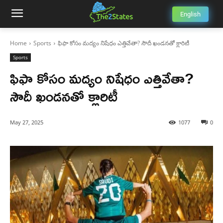
English
Home
Sports
ఫిఫా కోసం మద్యం నిషేధం ఎత్తివేతా? సౌదీ ఖండనతో క్లారిటీ
Sports
ఫిఫా కోసం మద్యం నిషేధం ఎత్తివేతా?
సౌదీ ఖండనతో క్లారిటీ
May 27, 2025
1077
0