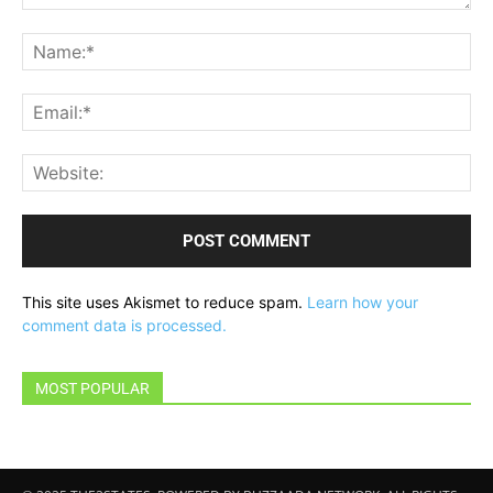
Comment:
Na
Ema
Web
This site uses Akismet to reduce spam.
Learn how your
comment data is processed.
MOST POPULAR