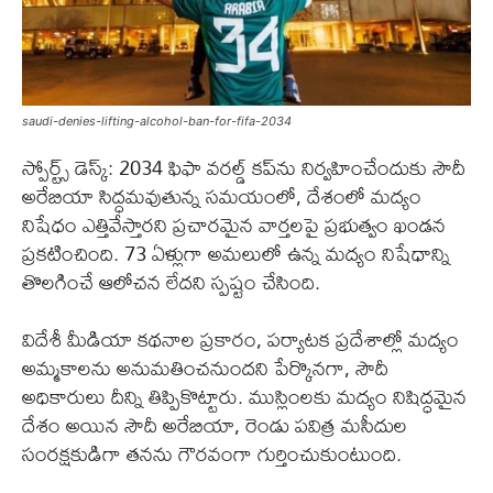
saudi-denies-lifting-alcohol-ban-for-fifa-2034
స్పోర్ట్స్ డెస్క్: 2034 ఫిఫా వరల్డ్ కప్‌ను నిర్వహించేందుకు సౌదీ
అరేబియా సిద్ధమవుతున్న సమయంలో, దేశంలో మద్యం
నిషేధం ఎత్తివేస్తారని ప్రచారమైన వార్తలపై ప్రభుత్వం ఖండన
ప్రకటించింది. 73 ఏళ్లుగా అమలులో ఉన్న మద్యం నిషేధాన్ని
తొలగించే ఆలోచన లేదని స్పష్టం చేసింది.
విదేశీ మీడియా కథనాల ప్రకారం, పర్యాటక ప్రదేశాల్లో మద్యం
అమ్మకాలను అనుమతించనుందని పేర్కొనగా, సౌదీ
అధికారులు దీన్ని తిప్పికొట్టారు. ముస్లింలకు మద్యం నిషిద్ధమైన
దేశం అయిన సౌదీ అరేబియా, రెండు పవిత్ర మసీదుల
సంరక్షకుడిగా తనను గౌరవంగా గుర్తించుకుంటుంది.