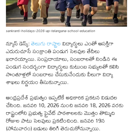
sankranti-holidays-2026-ap-telangana-school-education
న్యూస్ డెస్క్:
తెలుగు రాష్ట్రాల
విద్యార్థులు ఎంతో ఆసక్తిగా
ఎదురుచూసే సంక్రాంతి పండుగ సెలవుల తేదీలు
ఖరారయ్యాయి. సంప్రదాయాలు, సంబరాలతో నిండిన ఈ
పండుగ సందర్భంగా విద్యార్థులు కుటుంబ సభ్యులతో కలిసి
సొంతూళ్లలో సంబరాలు చేసుకునేందుకు వీలుగా విద్యా
శాఖలు నిర్ణయం తీసుకున్నాయి.
ఆంధ్రప్రదేశ్ ప్రభుత్వం ఇప్పటికే అధికారిక ప్రకటన విడుదల
చేసింది. జనవరి 10, 2026 నుంచి జనవరి 18, 2026 వరకు
రాష్ట్రంలోని ప్రభుత్వ ప్రైవేట్ పాఠశాలలకు మొత్తం తొమ్మిది
రోజుల పాటు సెలవులు ప్రకటించింది. జనవరి 19న
(సోమవారం) బడులు తిరిగి తెరుచుకోనున్నాయి.