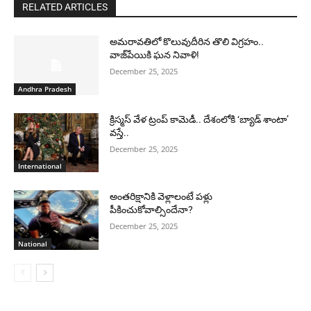
RELATED ARTICLES
అమరావతిలో కొలువుదీరిన తొలి విగ్రహం..
వాజ్‌పేయికి ఘన నివాళి!
December 25, 2025
Andhra Pradesh
క్రిస్మస్ వేళ ట్రంప్ కామెడీ.. దేశంలోకి ‘బ్యాడ్ శాంటా’
వస్తే..
December 25, 2025
International
అంతరిక్షానికి వెళ్లాలంటే పళ్లు
పీకించుకోవాల్సిందేనా?
December 25, 2025
National