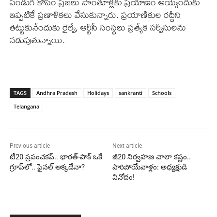
పండుగ కోసం ప్రజలు సొంతూళ్లకు ప్రయాణం అయ్యేందుకు
ఇప్పటికే ప్రణాళికలు వేసుకున్నారు. ప్రయాణికుల రద్దీని
తట్టుకునేందుకు రైల్వే, ఆర్టీసీ సంస్థలు ప్రత్యేక సర్వీసులను
నడుపుతున్నాయి.
TAGS
Andhra Pradesh
Holidays
sankranti
Schools
Telangana
Previous article
Next article
టీ20 ప్రపంచకప్.. భారత్-పాక్ ఒకే
జీ20 నిర్వహణ చాలా కష్టం..
గ్రూప్‌లో.. ఫైనల్ అక్కడేనా?
పారిపోయేవాళ్లం: అధ్యక్షుడి
వినోదం!