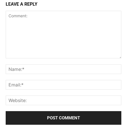
LEAVE A REPLY
Comment:
Na
Ema
Web