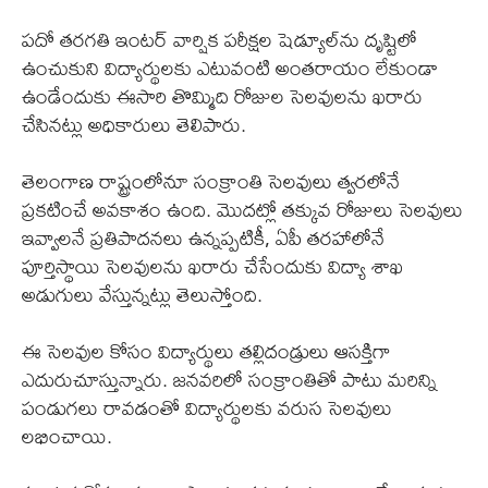
పదో తరగతి ఇంటర్ వార్షిక పరీక్షల షెడ్యూల్‌ను దృష్టిలో
ఉంచుకుని విద్యార్థులకు ఎటువంటి అంతరాయం లేకుండా
ఉండేందుకు ఈసారి తొమ్మిది రోజుల సెలవులను ఖరారు
చేసినట్లు అధికారులు తెలిపారు.
తెలంగాణ రాష్ట్రంలోనూ సంక్రాంతి సెలవులు త్వరలోనే
ప్రకటించే అవకాశం ఉంది. మొదట్లో తక్కువ రోజులు సెలవులు
ఇవ్వాలనే ప్రతిపాదనలు ఉన్నప్పటికీ, ఏపీ తరహాలోనే
పూర్తిస్థాయి సెలవులను ఖరారు చేసేందుకు విద్యా శాఖ
అడుగులు వేస్తున్నట్లు తెలుస్తోంది.
ఈ సెలవుల కోసం విద్యార్థులు తల్లిదండ్రులు ఆసక్తిగా
ఎదురుచూస్తున్నారు. జనవరిలో సంక్రాంతితో పాటు మరిన్ని
పండుగలు రావడంతో విద్యార్థులకు వరుస సెలవులు
లభించాయి.