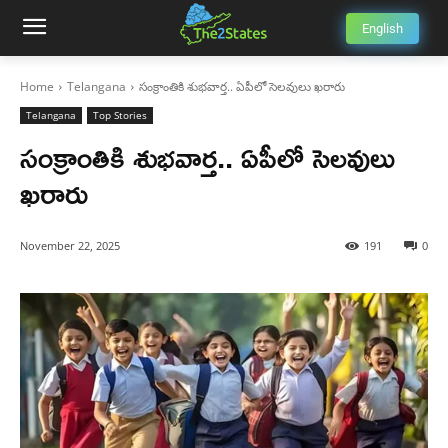
English
Home
Telangana
సంక్రాంతికి శుభవార్త.. ఏపీలో సెలవులు ఖరారు
Telangana
Top Stories
సంక్రాంతికి శుభవార్త.. ఏపీలో సెలవులు
ఖరారు
November 22, 2025
191
0