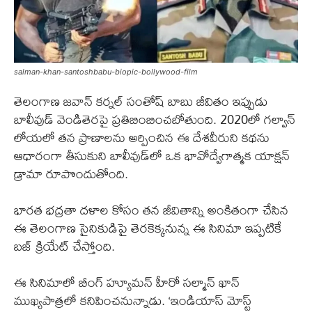
salman-khan-santoshbabu-biopic-bollywood-film
తెలంగాణ జవాన్ కర్నల్ సంతోష్ బాబు జీవితం ఇప్పుడు
బాలీవుడ్ వెండితెరపై ప్రతిబింబించబోతుంది. 2020లో గల్వాన్
లోయలో తన ప్రాణాలను అర్పించిన ఈ దేశవీరుని కథను
ఆధారంగా తీసుకుని బాలీవుడ్‌లో ఒక భావోద్వేగాత్మక యాక్షన్
డ్రామా రూపొందుతోంది.
భారత భద్రతా దళాల కోసం తన జీవితాన్ని అంకితంగా చేసిన
ఈ తెలంగాణ సైనికుడిపై తెరకెక్కనున్న ఈ సినిమా ఇప్పటికే
బజ్ క్రియేట్ చేస్తోంది.
ఈ సినిమాలో బీంగ్ హ్యూమన్ హీరో సల్మాన్ ఖాన్
ముఖ్యపాత్రలో కనిపించనున్నాడు. ‘ఇండియాస్ మోస్ట్