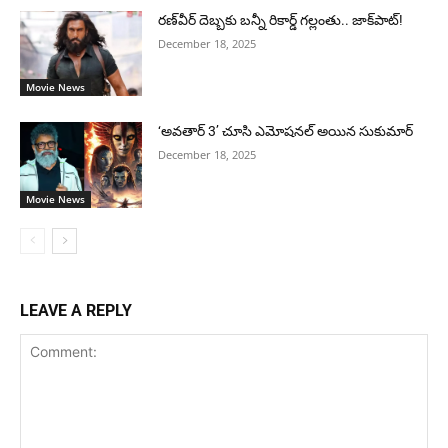
రణ్‌వీర్ దెబ్బకు బన్నీ రికార్డ్ గల్లంతు.. జాక్‌పాట్!
December 18, 2025
Movie News
‘అవతార్ 3’ చూసి ఎమోషనల్ అయిన సుకుమార్
December 18, 2025
Movie News
LEAVE A REPLY