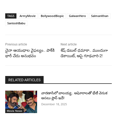
TAGS
ArmyMovie
BollywoodBiopic
GalwanHero
SalmanKhan
SantoshBabu
Previous article
Next article
చైనా ఆయుధాల వైఫల్యం.. పాక్‌కి
శేష్‌ డబుల్ ధమాకా.. ముందుగా
భారీ చేదు అనుభవం
డెకాయిట్, ఆపై గూఢచారి-2!
RELATED ARTICLES
వారణాసిలో బాలయ్య.. అఘోరాలతో భేటీ వెనుక
అసలు ప్లాన్ ఇదే!
December 18, 2025
Movie News