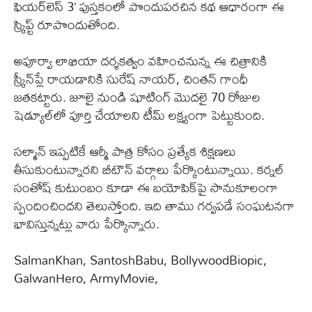
ఫియర్‌లెస్ 3’ పుస్తకంలో పొందుపరచిన కథ ఆధారంగా ఈ
స్క్రిప్ట్ రూపొందుతోంది.
అపూర్వా లాఖియా దర్శకత్వం వహించనున్న ఈ చిత్రానికి
స్క్రీన్‌ప్లే రాయడానికి సురేష్ నాయర్, చింతన్ గాంధీ
జతకట్టారు. జూలై నుండి షూటింగ్ మొదలై 70 రోజుల
షెడ్యూల్‌లో పూర్తి చేయాలని టీమ్ లక్ష్యంగా పెట్టుకుంది.
సల్మాన్ ఇప్పటికే ఆర్మీ పాత్ర కోసం ప్రత్యేక శిక్షణలు
తీసుకుంటున్నారని బీటౌన్ వర్గాలు పేర్కొంటున్నాయి. కర్నల్
సంతోష్ కుటుంబం కూడా ఈ బయోపిక్‌పై సానుకూలంగా
స్పందించిందని తెలుస్తోంది. ఇది తాము గర్వపడే సంఘటనగా
భావిస్తున్నట్లు వారు పేర్కొన్నారు.
SalmanKhan, SantoshBabu, BollywoodBiopic,
GalwanHero, ArmyMovie,