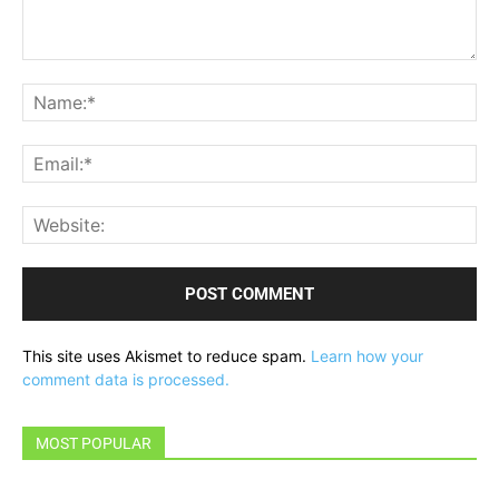
Comment:
Na
Ema
Web
This site uses Akismet to reduce spam.
Learn how your
comment data is processed.
MOST POPULAR