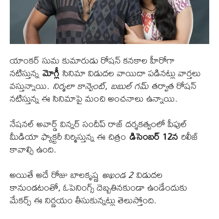
యాంకర్ సుమ కుమారుడు రోషన్ కనకాల హీరోగా
నటిస్తున్న
మోగ్లీ
సినిమా విడుదల వాయిదా పడినట్లు వార్తలు
వస్తున్నాయి.
నిర్మలా కాన్వెంట్
,
బబుల్ గమ్
తర్వాత రోషన్
నటిస్తున్న ఈ సినిమాపై మంచి అంచనాలు ఉన్నాయి.
నేషనల్ అవార్డ్ విన్నర్ సందీప్ రాజ్ దర్శకత్వంలో పీపుల్
మీడియా ఫ్యాక్టరీ నిర్మిస్తున్న ఈ చిత్రం
డిసెంబర్ 12న
రిలీజ్
కావాల్సి ఉంది.
అయితే అదే రోజు బాలకృష్ణ
అఖండ 2
విడుదల
కానుండటంతో, ఓపెనింగ్స్ దెబ్బతినకుండా ఉండేందుకు
మేకర్స్ ఈ నిర్ణయం తీసుకున్నట్లు తెలుస్తోంది.