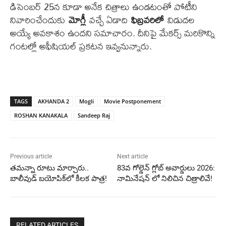
డిసెంబర్ 25న కూడా అనేక చిత్రాలు ఉండటంతో పోటీని
నివారించేందుకు
మోగ్లీ
వచ్చే ఏడాది
ఫిబ్రవరిలో
విడుదల
అయ్యే అవకాశం ఉందని సమాచారం. దీనిపై మేకర్స్ మరికొన్ని
గంటల్లో అఫీషియల్ ప్రకటన ఇవ్వనున్నారు.
TAGS
AKHANDA 2
Mogli
Movie Postponement
ROSHAN KANAKALA
Sandeep Raj
Previous article
Next article
తమన్నా రూటు మార్చారు..
83వ గోల్డెన్ గ్లోబ్ అవార్డులు 2026:
బాలీవుడ్ బయోపిక్‌లో కీలక పాత్ర!
నామినేషన్ ‌లో నిలిచిన చిత్రాలివే!
RELATED ARTICLES