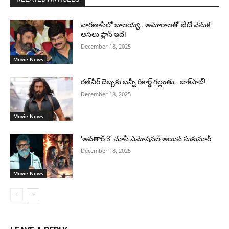
వారణాసిలో బాలయ్య.. అఘోరాలతో భేటీ వెనుక
అసలు ప్లాన్ ఇదే!
December 18, 2025
Movie News
రణ్‌వీర్ దెబ్బకు బన్నీ రికార్డ్ గల్లంతు.. జాక్‌పాట్!
December 18, 2025
Movie News
‘అవతార్ 3’ చూసి ఎమోషనల్ అయిన సుకుమార్
December 18, 2025
Movie News