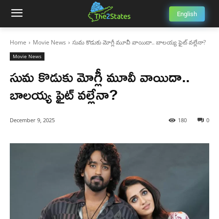
English
Home
Movie News
సుమ కొడుకు మోగ్లీ మూవీ వాయిదా.. బాలయ్య ఫైట్ వల్లేనా?
Movie News
సుమ కొడుకు మోగ్లీ మూవీ వాయిదా..
బాలయ్య ఫైట్ వల్లేనా?
December 9, 2025
180
0