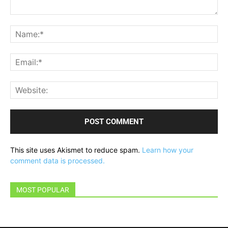
Comment:
Na
Ema
Web
This site uses Akismet to reduce spam.
Learn how your
comment data is processed.
MOST POPULAR