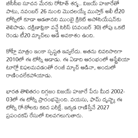
బీసీసీఐ సూచన మేరకు రోహిత్ శర్మ.. విజయ్ హజారేతో
పాటు, నవంబర్ 26 నుంచి మొదలయ్యే ముస్తాక్ అలీ టీ20
టోర్నీలో కూడా ఆడతానని ముంబై క్రికెట్ అసోసియేషన్‌కు
తెలిపాడు. దక్షిణాఫ్రికా వన్డే సిరీస్ (నవంబర్ 30) లోపు ఒకటి
రెండు టీ20 మ్యాచ్‌లు ఆడే అవకాశం ఉంది.
కోహ్లీ మాత్రం ఇంకా స్పష్టత ఇవ్వలేదు. అతను చివరిసారిగా
2010లో ఈ టోర్నీ ఆడాడు. ఈ ఏడాది ఆరంభంలో ఆస్ట్రేలియా
టూర్లో విఫలమవడంతో రంజీ మ్యాచ్ ఆడినా, అందులో
రాణించలేకపోయాడు.
భారత తొలితరం దిగ్గజం విజయ్ హజారే పేరు మీద 2002-
03లో ఈ టోర్నీ ప్రారంభమైంది. వయసు, ఫామ్ దృష్ట్యా ఈ
టోర్నీ రో-కోలకు కఠిన పరీక్షే. ఇక్కడ రాణిస్తేనే 2027
ప్రపంచకప్ రేసులో నిలవగలుగుతారు.