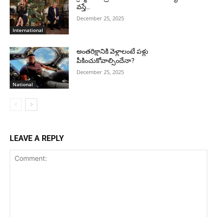
వస్తే..
December 25, 2025
International
అంతరిక్షానికి వెళ్లాలంటే పళ్లు
పీకించుకోవాల్సిందేనా?
December 25, 2025
National
LEAVE A REPLY