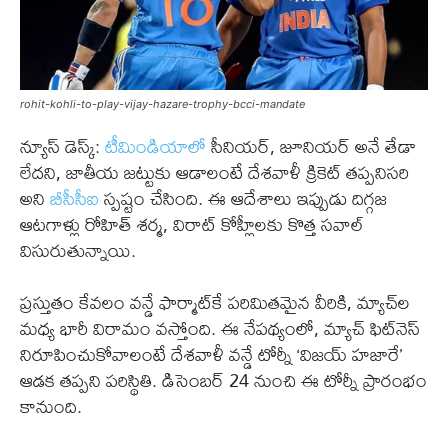
rohit-kohli-to-play-vijay-hazare-trophy-bcci-mandate
న్యూస్ డెస్క్:
టీమిండియాలో
సీనియర్, జూనియర్ అనే తేడా
లేదని, జాతీయ జట్టుకు ఆడాలంటే దేశవాళీ క్రికెట్ తప్పనిసరి
అని
బీసీసీఐ
స్పష్టం చేసింది. ఈ ఆదేశాలు ఇప్పుడు దిగ్గజ
ఆటగాళ్లు రోహిత్ శర్మ, విరాట్ కోహ్లీలకు కొత్త సవాల్
విసురుతున్నాయి.
ప్రస్తుతం కేవలం వన్డే ఫార్మాట్‌కే పరిమితమైన వీరికి, మ్యాచ్‌ల
మధ్య భారీ విరామం వస్తోంది. ఈ నేపథ్యంలో, మ్యాచ్ ఫిట్‌నెస్
నిరూపించుకోవాలంటే దేశవాళీ వన్డే టోర్నీ ‘విజయ్ హజారే’
ఆడక తప్పని పరిస్థితి. డిసెంబర్ 24 నుంచి ఈ టోర్నీ ప్రారంభం
కానుంది.