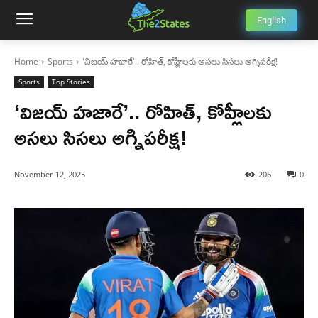
English
Home
Sports
'విజయ్ హజారే'.. రోహిత్, కోహ్లీలకు అసలు సిసలు అగ్నిపరీక్ష!
Sports
Top Stories
‘విజయ్ హజారే’.. రోహిత్, కోహ్లీలకు
అసలు సిసలు అగ్నిపరీక్ష!
November 12, 2025
206
0