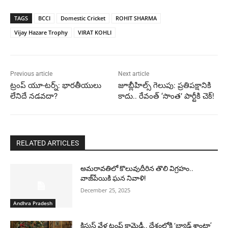
TAGS
BCCI
Domestic Cricket
ROHIT SHARMA
Vijay Hazare Trophy
VIRAT KOHLI
Previous article
Next article
ట్రంప్ యూ-టర్న్: భారతీయులు
జూబ్లీహిల్స్ గెలుపు: ప్రతిపక్షానికి
లేనిదే నడవదా?
కాదు.. రేవంత్ ‘సొంత’ పార్టీకి చెక్!
RELATED ARTICLES
అమరావతిలో కొలువుదీరిన తొలి విగ్రహం..
వాజ్‌పేయికి ఘన నివాళి!
December 25, 2025
Andhra Pradesh
క్రిస్మస్ వేళ ట్రంప్ కామెడీ.. దేశంలోకి ‘బ్యాడ్ శాంటా’