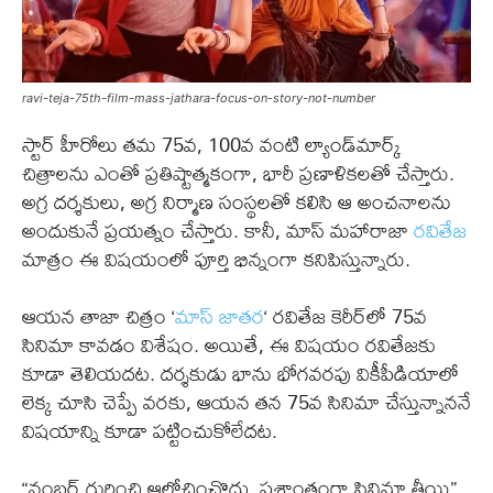
ravi-teja-75th-film-mass-jathara-focus-on-story-not-number
స్టార్ హీరోలు తమ 75వ, 100వ వంటి ల్యాండ్‌మార్క్
చిత్రాలను ఎంతో ప్రతిష్టాత్మకంగా, భారీ ప్రణాళికలతో చేస్తారు.
అగ్ర దర్శకులు, అగ్ర నిర్మాణ సంస్థలతో కలిసి ఆ అంచనాలను
అందుకునే ప్రయత్నం చేస్తారు. కానీ, మాస్ మహారాజా
రవితేజ
మాత్రం ఈ విషయంలో పూర్తి భిన్నంగా కనిపిస్తున్నారు.
ఆయన తాజా చిత్రం ‘
మాస్ జాతర
‘ రవితేజ కెరీర్‌లో 75వ
సినిమా కావడం విశేషం. అయితే, ఈ విషయం రవితేజకు
కూడా తెలియదట. దర్శకుడు భాను భోగవరపు వికీపీడియాలో
లెక్క చూసి చెప్పే వరకు, ఆయన తన 75వ సినిమా చేస్తున్నాననే
విషయాన్ని కూడా పట్టించుకోలేదట.
“నంబర్ గురించి ఆలోచించొద్దు, ప్రశాంతంగా సినిమా తీయి”