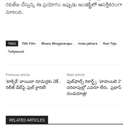
రవితేజ చేస్తున్న ఈ ప్రయోగం ఇప్పుడు ఇండస్ట్రీలో ఆసక్తికరంగా
మారింది.
TAGS
75th Film
Bhanu Bhogavarapu
mass jathara
Ravi Teja
Tollywood
Previous article
Next article
‘టాక్సిక్’ వాయిదా రూమర్లకు చెక్..
ఫుట్‌ఫాల్స్ రికార్డ్స్: ‘బాహుబలి 2’
రిలీజ్ డేట్‌పై ఫుల్ క్లారిటీ!
దరిదాపుల్లో ఎవరూ లేరు.. ప్రభాస్
దండయాత్ర!
RELATED ARTICLES