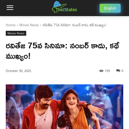
English
Home
Movie News
రవితేజ 75వ సినిమా: నంబర్‌ కాదు, కథే ముఖ్యం!
Movie News
రవితేజ 75వ సినిమా: నంబర్‌ కాదు, కథే
ముఖ్యం!
October 30, 2025
193
0