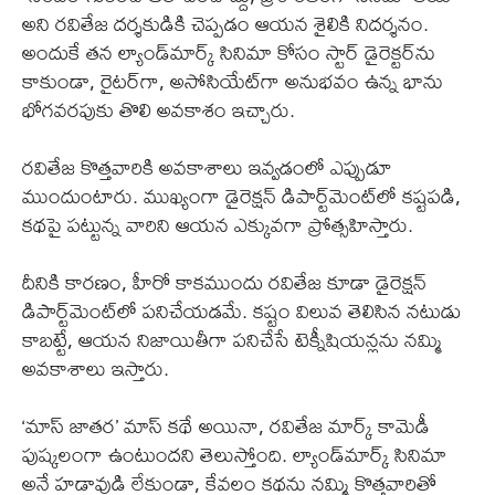
అని రవితేజ దర్శకుడికి చెప్పడం ఆయన శైలికి నిదర్శనం.
అందుకే తన ల్యాండ్‌మార్క్ సినిమా కోసం స్టార్ డైరెక్టర్‌ను
కాకుండా, రైటర్‌గా, అసోసియేట్‌గా అనుభవం ఉన్న భాను
భోగవరపుకు తొలి అవకాశం ఇచ్చారు.
రవితేజ కొత్తవారికి అవకాశాలు ఇవ్వడంలో ఎప్పుడూ
ముందుంటారు. ముఖ్యంగా డైరెక్షన్ డిపార్ట్‌మెంట్‌లో కష్టపడి,
కథపై పట్టున్న వారిని ఆయన ఎక్కువగా ప్రోత్సహిస్తారు.
దీనికి కారణం, హీరో కాకముందు రవితేజ కూడా డైరెక్షన్
డిపార్ట్‌మెంట్‌లో పనిచేయడమే. కష్టం విలువ తెలిసిన నటుడు
కాబట్టే, ఆయన నిజాయితీగా పనిచేసే టెక్నీషియన్లను నమ్మి
అవకాశాలు ఇస్తారు.
‘మాస్ జాతర’ మాస్ కథే అయినా, రవితేజ మార్క్ కామెడీ
పుష్కలంగా ఉంటుందని తెలుస్తోంది. ల్యాండ్‌మార్క్ సినిమా
అనే హడావుడి లేకుండా, కేవలం కథను నమ్మి కొత్తవారితో