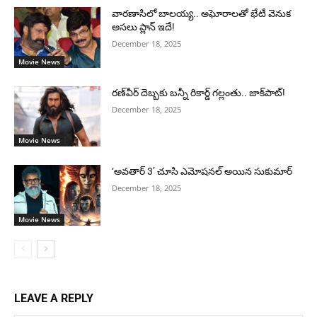
వారణాసిలో బాలయ్య.. అఘోరాలతో భేటీ వెనుక
అసలు ప్లాన్ ఇదే!
December 18, 2025
Movie News
రణ్‌వీర్ దెబ్బకు బన్నీ రికార్డ్ గల్లంతు.. జాక్‌పాట్!
December 18, 2025
Movie News
‘అవతార్ 3’ చూసి ఎమోషనల్ అయిన సుకుమార్
December 18, 2025
Movie News
LEAVE A REPLY