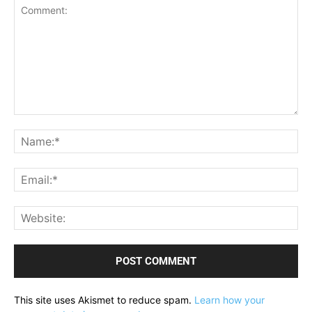
Comment:
Na
Ema
Web
This site uses Akismet to reduce spam.
Learn how your