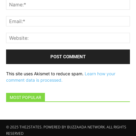
Na
Ema
Web
This site uses Akismet to reduce spam.
Learn how your
comment data is processed.
MOST POPULAR
© 2025 THE2STATES. POWERED BY BUZZAADA NETWORK. ALL RIGHTS
RESERVED