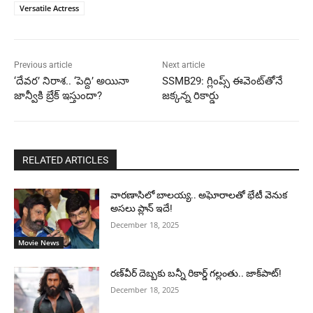
Versatile Actress
Previous article
Next article
‘దేవర’ నిరాశ.. ‘పెద్ది’ అయినా
SSMB29: గ్లింప్స్ ఈవెంట్‌తోనే
జాన్వీకి బ్రేక్ ఇస్తుందా?
జక్కన్న రికార్డు
RELATED ARTICLES
వారణాసిలో బాలయ్య.. అఘోరాలతో భేటీ వెనుక
అసలు ప్లాన్ ఇదే!
December 18, 2025
Movie News
రణ్‌వీర్ దెబ్బకు బన్నీ రికార్డ్ గల్లంతు.. జాక్‌పాట్!
December 18, 2025