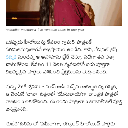
rashmika-mandanna-five-versatile-roles-in-one-year
ఒకప్పుడు హీరోయిన్లు కేవలం గ్లామర్ పాత్రలకే
పరిమితమవుతారనే అభిప్రాయం ఉండేది. కానీ, నేషనల్ క్రష్
రష్మిక
మందన్న ఆ అపోహను బ్రేక్ చేస్తూ, నటిగా తన సత్తా
చాటుతోంది. కేవలం 11 నెలల వ్యవధిలోనే ఐదు పూర్తిగా
విభిన్నమైన పాత్రలు పోషించి ప్రేక్షకులను మెప్పించింది.
‘పుష్ప 2’లో ‘శ్రీవల్లి’గా మాస్ ఆడియన్స్‌ను ఆకట్టుకున్న రష్మిక,
ఆ వెంటనే ‘ఛావా’ చిత్రంలో ‘యేసుబాయ్’గా చారిత్రక పాత్రలో
రాజసం ఒలకబోసింది. ఈ రెండు పాత్రలూ ఒకదానికొకటి పూర్తి
భిన్నమైనవి.
‘కుబేర’ సినిమాలో ‘సమీరా’గా, రెగ్యులర్ హీరోయిన్ పాత్రకు