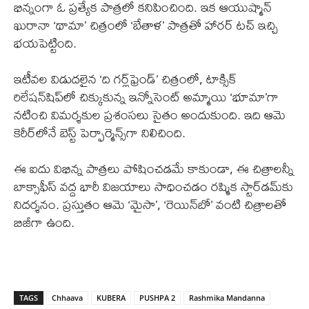
భిన్నంగా ఓ ప్రత్యేక పాత్రలో కనిపించింది. ఇక ఆయుష్మాన్
ఖురానా ‘థామా’ చిత్రంలో ‘బేతాళ’ పాత్రతో హారర్ టచ్ ఇచ్చి
భయపెట్టింది.
ఇటీవల విడుదలైన ‘ది గర్ల్‌ఫ్రెండ్’ చిత్రంలో, టాక్సిక్
రిలేషన్‌షిప్‌లో చిక్కుకున్న ఇన్నోసెంట్ అమ్మాయి ‘భూమా’గా
నటించి విమర్శకుల ప్రశంసలు సైతం అందుకుంది. ఇది ఆమె
కెరీర్‌లోనే బెస్ట్ పెర్ఫార్మెన్స్‌గా నిలిచింది.
ఈ ఐదు విభిన్న పాత్రలు పోషించడమే కాకుండా, ఈ చిత్రాలన్నీ
బాక్సాఫీస్ వద్ద భారీ విజయాలు సాధించడం రష్మిక స్టార్‌డమ్‌కు
నిదర్శనం. ప్రస్తుతం ఆమె ‘మైసా’, ‘రెయిన్‌బో’ వంటి చిత్రాలతో
బిజీగా ఉంది.
TAGS
Chhaava
KUBERA
PUSHPA 2
Rashmika Mandanna