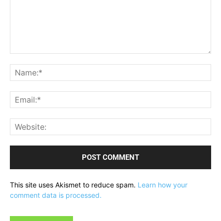
Comment:
Na
Ema
Web
This site uses Akismet to reduce spam.
Learn how your
comment data is processed.