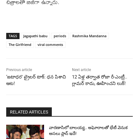
చిత్రాలతో బిజీగా ఉన్నారు.
TAGS
Jagapathi babu
periods
Rashmika Mandanna
The Girlfriend
viral comments
Previous article
Next article
‘జటాధర’ ట్రైలర్ టాక్: ధన పిశాచి
12 ఏళ్ల తర్వాత రోజా రీ-ఎంట్రీ..
ఆట!
గ్లామర్ కాదు, ఊహించని లుక్!
RELATED ARTICLES
వారణాసిలో బాలయ్య.. అఘోరాలతో భేటీ వెనుక
అసలు ప్లాన్ ఇదే!