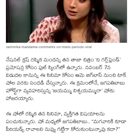
rashmika-mandanna-comments-on-mens-periods-viral
నేషనల్ క్రష్ రష్మిక మందన్న తన తాజా చిత్రం ‘ది గర్ల్‌ఫ్రెండ్’
ప్రమోషన్ల కోసం ఫుల్ స్వింగ్‌లో ఉన్నారు. నవంబర్ 7న
విడుదల కానున్న ఈ సినిమా కోసం ఆమె బిగ్‌బాస్ నుంచి టాక్
షోల వరకు సందడి చేస్తున్నారు. ఈ క్రమంలోనే, జగపతిబాబు
హోస్ట్‌గా వ్యవహరిస్తున్న ‘జయమ్ము నిశ్చయమ్మురా’ షోకు
హాజరయ్యారు.
ఈ షోలో రష్మిక తన సినిమా, వ్యక్తిగత విషయాలను
పంచుకున్నారు. షో మధ్యలో జగపతిబాబు.. “మగవారికి కూడా
పీరియడ్స్ రావాలని నువ్వు గట్టిగా కోరుకుంటున్నావు కదా?”