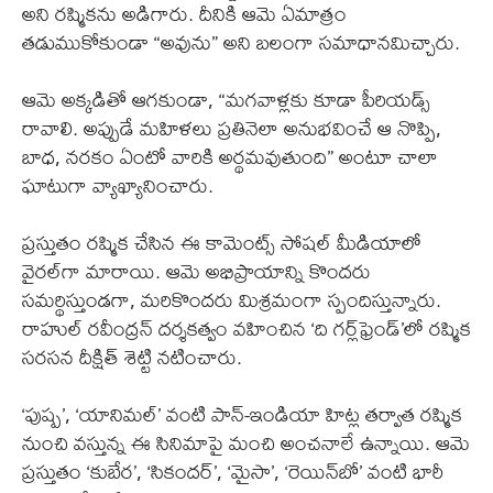
అని రష్మికను అడిగారు. దీనికి ఆమె ఏమాత్రం
తడుముకోకుండా “అవును” అని బలంగా సమాధానమిచ్చారు.
ఆమె అక్కడితో ఆగకుండా, “మగవాళ్లకు కూడా పీరియడ్స్
రావాలి. అప్పుడే మహిళలు ప్రతినెలా అనుభవించే ఆ నొప్పి,
బాధ, నరకం ఏంటో వారికి అర్థమవుతుంది” అంటూ చాలా
ఘాటుగా వ్యాఖ్యానించారు.
ప్రస్తుతం రష్మిక చేసిన ఈ కామెంట్స్ సోషల్ మీడియాలో
వైరల్‌గా మారాయి. ఆమె అభిప్రాయాన్ని కొందరు
సమర్థిస్తుండగా, మరికొందరు మిశ్రమంగా స్పందిస్తున్నారు.
రాహుల్ రవీంద్రన్ దర్శకత్వం వహించిన ‘ది గర్ల్‌ఫ్రెండ్’లో రష్మిక
సరసన దీక్షిత్ శెట్టి నటించారు.
‘పుష్ప’, ‘యానిమల్’ వంటి పాన్-ఇండియా హిట్ల తర్వాత రష్మిక
నుంచి వస్తున్న ఈ సినిమాపై మంచి అంచనాలే ఉన్నాయి. ఆమె
ప్రస్తుతం ‘కుబేర’, ‘సికందర్’, ‘మైసా’, ‘రెయిన్‌బో’ వంటి భారీ