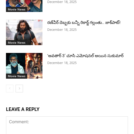
December 18, 2025
Movie News
రణ్‌వీర్ దెబ్బకు బన్నీ రికార్డ్ గల్లంతు.. జాక్‌పాట్!
December 18, 2025
Movie News
‘అవతార్ 3’ చూసి ఎమోషనల్ అయిన సుకుమార్
December 18, 2025
Movie News
LEAVE A REPLY