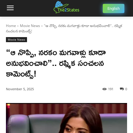
English
Home
Movie News
"ఆ నొప్పి, నరకం మగవాళ్లు కూడా అనుభవించాలి".. రష్మిక
సంచలన కామెంట్స్!
Movie News
“ఆ నొప్పి, నరకం మగవాళ్లు కూడా
అనుభవించాలి”.. రష్మిక సంచలన
కామెంట్స్!
November 5, 2025
191
0