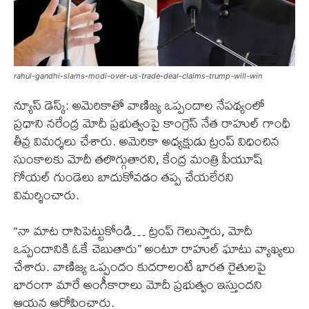
rahul-gandhi-slams-modi-over-us-trade-deal-claims-trump-will-win
న్యూస్ డెస్క్: అమెరికాతో వాణిజ్య ఒప్పందాల నేపథ్యంలో
ప్రధాని నరేంద్ర మోదీ ప్రభుత్వంపై కాంగ్రెస్ నేత రాహుల్ గాంధీ
తీవ్ర విమర్శలు చేశారు. అమెరికా అధ్యక్షుడు ట్రంప్ విధించిన
సుంకాలకు మోదీ తలొగ్గుతారని, కేంద్ర మంత్రి పీయూష్
గోయల్ గుండెలు బాదుకోవడం తప్ప చేయలేరని
విమర్శించారు.
“నా మాట రాసిపెట్టుకోండి… ట్రంప్ గెలుస్తారు, మోదీ
ఒప్పందానికి ఓకే చెబుతారు” అంటూ రాహుల్ ఘాటు వ్యాఖ్యలు
చేశారు. వాణిజ్య ఒప్పందం కుదరాలంటే భారత రైతులపై
భారంగా మారే అంగీకారాలు మోదీ ప్రభుత్వం ఇస్తుందని
ఆయన ఆరోపించారు.