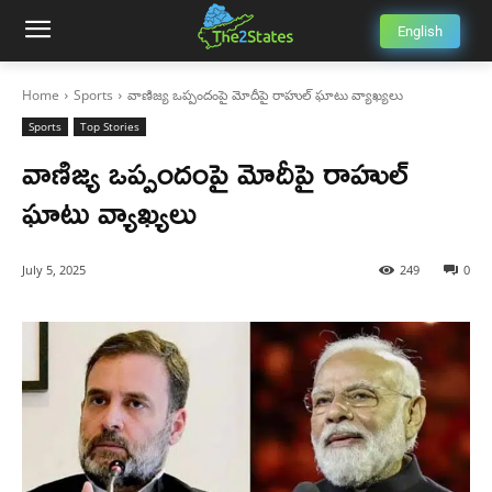
English
Home
Sports
వాణిజ్య ఒప్పందంపై మోదీపై రాహుల్ ఘాటు వ్యాఖ్యలు
Sports
Top Stories
వాణిజ్య ఒప్పందంపై మోదీపై రాహుల్
ఘాటు వ్యాఖ్యలు
July 5, 2025
249
0