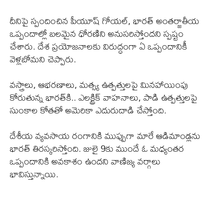
దీనిపై స్పందించిన పీయూష్ గోయల్, భారత్ అంతర్జాతీయ
ఒప్పందాల్లో బలమైన ధోరణిని అనుసరిస్తోందని స్పష్టం
చేశారు. దేశ ప్రయోజనాలకు విరుద్ధంగా ఏ ఒప్పందానికీ
వెళ్లబోమని చెప్పారు.
వస్త్రాలు, ఆభరణాలు, మత్స్య ఉత్పత్తులపై మినహాయింపు
కోరుతున్న భారత్‌కి.. ఎలక్ట్రిక్ వాహనాలు, పాడి ఉత్పత్తులపై
సుంకాల కోతతో అమెరికా ఎదురుదాడి చేస్తోంది.
దేశీయ వ్యవసాయ రంగానికి ముప్పుగా మారే ఆడిమాండ్లను
భారత్ తిరస్కరిస్తోంది. జులై 9కు ముందే ఓ మధ్యంతర
ఒప్పందానికి అవకాశం ఉందని వాణిజ్య వర్గాలు
భావిస్తున్నాయి.