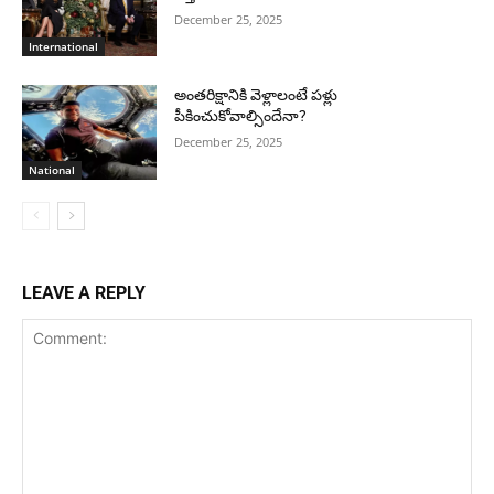
December 25, 2025
International
అంతరిక్షానికి వెళ్లాలంటే పళ్లు
పీకించుకోవాల్సిందేనా?
December 25, 2025
National
LEAVE A REPLY