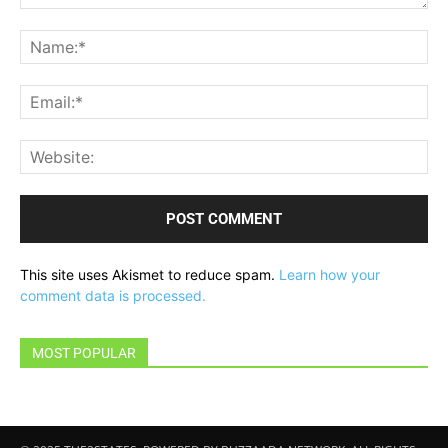
Comment:
Na
Ema
Web
This site uses Akismet to reduce spam.
Learn how your
comment data is processed.
MOST POPULAR