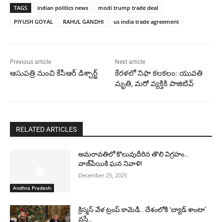
TAGS
indian politics news
modi trump trade deal
PIYUSH GOYAL
RAHUL GANDHI
us india trade agreement
Previous article
Next article
ఆసుపత్రి నుంచి కేసీఆర్ డిశ్చార్జ్
కేరళలో నిఫా కలకలం: యువతి
మృతి, మరో వ్యక్తికి పాజిటివ్
RELATED ARTICLES
అమరావతిలో కొలువుదీరిన తొలి విగ్రహం..
వాజ్‌పేయికి ఘన నివాళి!
December 25, 2025
Andhra Pradesh
క్రిస్మస్ వేళ ట్రంప్ కామెడీ.. దేశంలోకి ‘బ్యాడ్ శాంటా’
వస్తే..