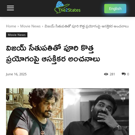
English
Home
Movie News
విజయ్ సేతుపతితో పూరి కొత్త ప్రయోగంపై ఆసక్తికర అంచనాలు
Movie News
విజయ్ సేతుపతితో పూరి కొత్త
ప్రయోగంపై ఆసక్తికర అంచనాలు
June 16, 2025
281
0