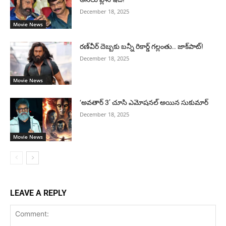
December 18, 2025
Movie News
రణ్‌వీర్ దెబ్బకు బన్నీ రికార్డ్ గల్లంతు.. జాక్‌పాట్!
December 18, 2025
Movie News
‘అవతార్ 3’ చూసి ఎమోషనల్ అయిన సుకుమార్
December 18, 2025
Movie News
LEAVE A REPLY