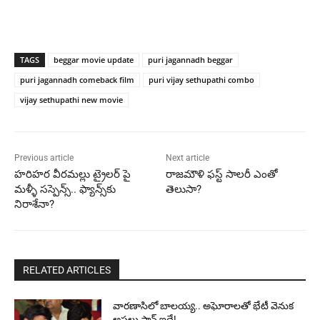
TAGS
beggar movie update
puri jagannadh beggar
puri jagannadh comeback film
puri vijay sethupathi combo
vijay sethupathi new movie
Previous article
Next article
హరిహర వీరమల్లు ట్రైలర్ పై
రాజమౌళి ఫస్ట్ సాలరీ ఎంతో
మళ్ళీ సస్పెన్స్.. ఫ్యాన్స్‌కు
తెలుసా?
నిరాశేనా?
RELATED ARTICLES
వారణాసిలో బాలయ్య.. అఘోరాలతో భేటీ వెనుక
అసలు ప్లాన్ ఇదే!