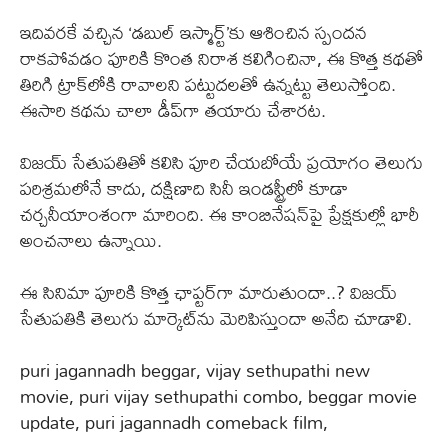
ఇదివరకే వచ్చిన ‘డబుల్ ఇస్మార్ట్’కు ఆశించిన స్పందన
రాకపోవడం పూరికి కొంత నిరాశ కలిగించినా, ఈ కొత్త కథతో
తిరిగి ట్రాక్‌లోకి రావాలని పట్టుదలతో ఉన్నట్టు తెలుస్తోంది.
ఈసారి కథను చాలా డీప్‌గా తయారు చేశారట.
విజయ్ సేతుపతితో కలిసి పూరి చేయబోయే ప్రయోగం తెలుగు
పరిశ్రమలోనే కాదు, దక్షిణాది సినీ ఇండస్ట్రీలో కూడా
చర్చనీయాంశంగా మారింది. ఈ కాంబినేషన్‌పై ప్రేక్షకుల్లో భారీ
అంచనాలు ఉన్నాయి.
ఈ సినిమా పూరికి కొత్త ఛాప్టర్‌గా మారుతుందా..? విజయ్
సేతుపతికి తెలుగు మార్కెట్‌ను మెరిపిస్తుందా అనేది చూడాలి.
puri jagannadh beggar, vijay sethupathi new
movie, puri vijay sethupathi combo, beggar movie
update, puri jagannadh comeback film,