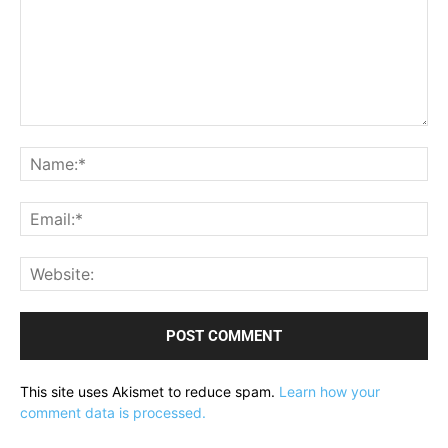
Comment:
Na
Ema
Web
This site uses Akismet to reduce spam.
Learn how your
comment data is processed.