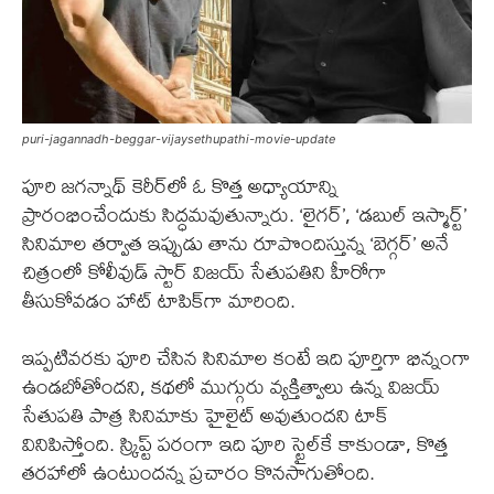
puri-jagannadh-beggar-vijaysethupathi-movie-update
పూరి జగన్నాథ్‌ కెరీర్‌లో ఓ కొత్త అధ్యాయాన్ని
ప్రారంభించేందుకు సిద్ధమవుతున్నారు. ‘లైగర్’, ‘డబుల్ ఇస్మార్ట్’
సినిమాల తర్వాత ఇప్పుడు తాను రూపొందిస్తున్న ‘బెగ్గర్’ అనే
చిత్రంలో కోలీవుడ్ స్టార్ విజయ్ సేతుపతిని హీరోగా
తీసుకోవడం హాట్ టాపిక్‌గా మారింది.
ఇప్పటివరకు పూరి చేసిన సినిమాల కంటే ఇది పూర్తిగా భిన్నంగా
ఉండబోతోందని, కథలో ముగ్గురు వ్యక్తిత్వాలు ఉన్న విజయ్
సేతుపతి పాత్ర సినిమాకు హైలైట్ అవుతుందని టాక్
వినిపిస్తోంది. స్క్రిప్ట్ పరంగా ఇది పూరి స్టైల్‌కే కాకుండా, కొత్త
తరహాలో ఉంటుందన్న ప్రచారం కొనసాగుతోంది.