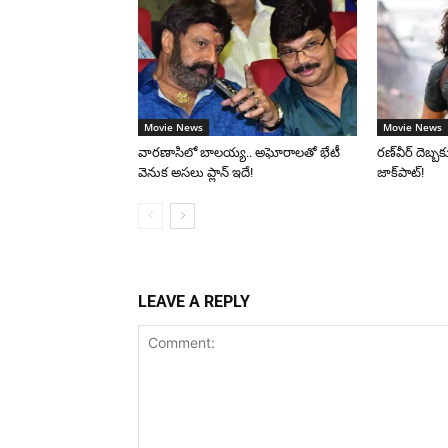
Movie News
Movie News
వారణాసిలో బాలయ్య.. అఘోరాలతో భేటీ
రణ్‌వీర్ దెబ్బకు
వెనుక అసలు ప్లాన్ ఇదే!
జాక్‌పాట్!
LEAVE A REPLY