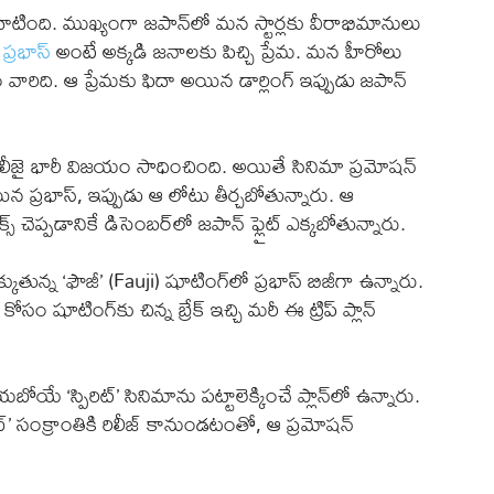
దాటింది. ముఖ్యంగా జపాన్‌లో మన స్టార్లకు వీరాభిమానులు
్
ప్రభాస్
అంటే అక్కడి జనాలకు పిచ్చి ప్రేమ. మన హీరోలు
 వారిది. ఆ ప్రేమకు ఫిదా అయిన డార్లింగ్ ఇప్పుడు జపాన్
 రిలీజై భారీ విజయం సాధించింది. అయితే సినిమా ప్రమోషన్
న ప్రభాస్, ఇప్పుడు ఆ లోటు తీర్చబోతున్నారు. ఆ
్స్ చెప్పడానికే డిసెంబర్‌లో జపాన్ ఫ్లైట్ ఎక్కబోతున్నారు.
తున్న ‘ఫౌజీ’ (Fauji) షూటింగ్‌లో ప్రభాస్ బిజీగా ఉన్నారు.
సం షూటింగ్‌కు చిన్న బ్రేక్ ఇచ్చి మరీ ఈ ట్రిప్ ప్లాన్
యే ‘స్పిరిట్’ సినిమాను పట్టాలెక్కించే ప్లాన్‌లో ఉన్నారు.
సాబ్’ సంక్రాంతికి రిలీజ్ కానుండటంతో, ఆ ప్రమోషన్