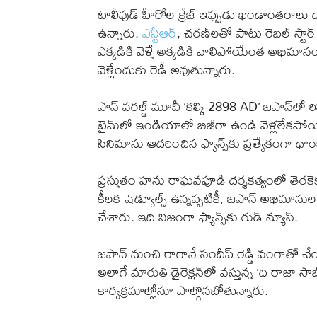
టాలీవుడ్ హీరోల క్రేజ్ ఇప్పుడు ఖండాంతరాలు 
ఉన్నారు.
ఎన్టీఆర్
, చరణ్‌లతో పాటు రెబల్ స్టార
ఎక్కడికి వెళ్తే అక్కడికి వాలిపోయేంత అభిమానం
వెళ్లేందుకు రెడీ అవుతున్నారు.
పాన్ వరల్డ్ మూవీ ‘కల్కి 2898 AD’ జపాన్‌లో
టైమ్‌లో ఇండియాలో బిజీగా ఉండి వెళ్లలేకపోయి
సినిమాను ఆదరించిన ఫ్యాన్స్‌కు ప్రత్యేకంగా థాంక
ప్రస్తుతం హను రాఘవపూడి దర్శకత్వంలో తెరకెక్కు
కీలక షెడ్యూల్స్ ఉన్నప్పటికీ, జపాన్ అభిమానుల కో
చేశారు. ఇది నిజంగా ఫ్యాన్స్‌కు గుడ్ న్యూస్.
జపాన్ నుంచి రాగానే సందీప్ రెడ్డి వంగాతో చేయబో
అలాగే మారుతి డైరెక్షన్‌లో వస్తున్న ‘ది రాజా 
కార్యక్రమాల్లోనూ పాల్గొనబోతున్నారు.