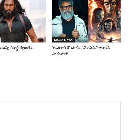
Movie News
 బన్నీ రికార్డ్ గల్లంతు..
‘అవతార్ 3’ చూసి ఎమోషనల్ అయిన
సుకుమార్