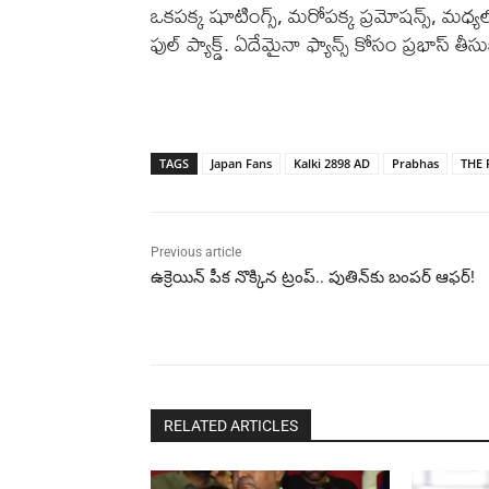
ఒకపక్క షూటింగ్స్, మరోపక్క ప్రమోషన్స్, మధ్యలో ఇల
ఫుల్ ప్యాక్డ్. ఏదేమైనా ఫ్యాన్స్ కోసం ప్రభాస్
TAGS
Japan Fans
Kalki 2898 AD
Prabhas
THE 
Previous article
ఉక్రెయిన్ పీక నొక్కిన ట్రంప్.. పుతిన్‌కు బంపర్ ఆఫర్!
RELATED ARTICLES