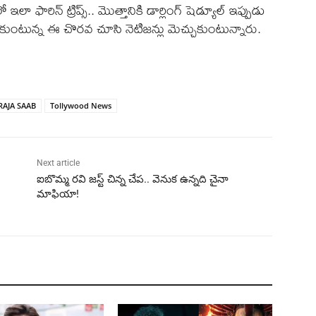
ా ఫారిన్ ట్రిప్స్.. మొత్తానికి డార్లింగ్ షెడ్యూల్ ఇప్పుడు
 తీసుకుంటున్న ఈ చొరవ చూసి నెటిజన్లు మెచ్చుకుంటున్నారు.
RAJA SAAB
Tollywood News
Next article
ఐబొమ్మ రవి జస్ట్ చిన్న చేప.. వెనుక ఉన్నది చైనా
మాఫియా!