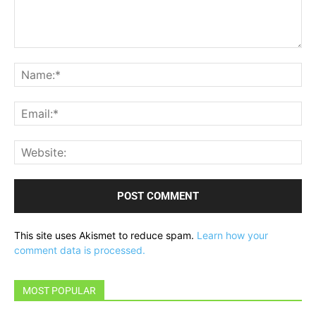
Comment:
Na
Ema
Web
This site uses Akismet to reduce spam.
Learn how your
comment data is processed.
MOST POPULAR