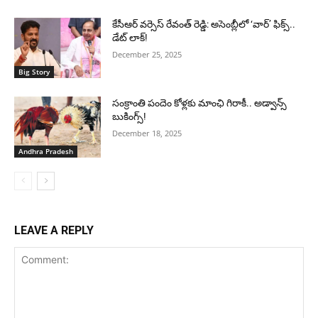
కేసీఆర్ వర్సెస్ రేవంత్ రెడ్డి: అసెంబ్లీలో ‘వార్’ ఫిక్స్..
డేట్ లాక్!
December 25, 2025
Big Story
సంక్రాంతి పందెం కోళ్లకు మాంఛి గిరాకీ.. అడ్వాన్స్
బుకింగ్స్!
December 18, 2025
Andhra Pradesh
LEAVE A REPLY