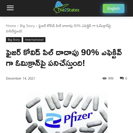
English
Home
Big Story
ఫైజర్ కోవిడ్ పిల్ దాదాపు 90% ఎఫెక్టివ్ గా ఓమిక్రాన్‌పై
పనిచేస్తుంది!
Big Story
International
ఫైజర్ కోవిడ్ పిల్ దాదాపు 90% ఎఫెక్టివ్
గా ఓమిక్రాన్‌పై పనిచేస్తుంది!
December 14, 2021
999
0