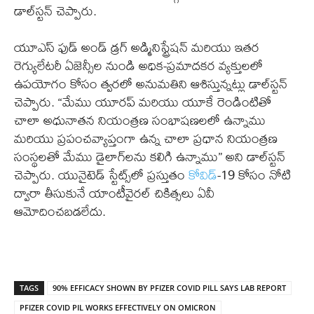
డాల్‌స్టన్ చెప్పారు.
యూఎస్ ఫుడ్ అండ్ డ్రగ్ అడ్మినిస్ట్రేషన్ మరియు ఇతర
రెగ్యులేటరీ ఏజెన్సీల నుండి అధిక-ప్రమాదకర వ్యక్తులలో
ఉపయోగం కోసం త్వరలో అనుమతిని ఆశిస్తున్నట్లు డాల్‌స్టన్
చెప్పారు. “మేము యూరప్ మరియు యూకే రెండింటితో
చాలా అధునాతన నియంత్రణ సంభాషణలలో ఉన్నాము
మరియు ప్రపంచవ్యాప్తంగా ఉన్న చాలా ప్రధాన నియంత్రణ
సంస్థలతో మేము డైలాగ్‌లను కలిగి ఉన్నాము” అని డాల్‌స్టన్
చెప్పారు. యునైటెడ్ స్టేట్స్‌లో ప్రస్తుతం
కోవిడ్
-19 కోసం నోటి
ద్వారా తీసుకునే యాంటీవైరల్ చికిత్సలు ఏవీ
ఆమోదించబడలేదు.
TAGS
90% EFFICACY SHOWN BY PFIZER COVID PILL SAYS LAB REPORT
PFIZER COVID PIL WORKS EFFECTIVELY ON OMICRON