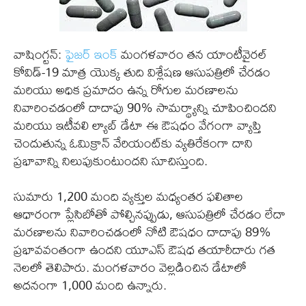
వాషింగ్టన్:
ఫైజర్ ఇంక్
మంగళవారం తన యాంటీవైరల్
కోవిడ్-19 మాత్ర యొక్క తుది విశ్లేషణ ఆసుపత్రిలో చేరడం
మరియు అధిక ప్రమాదం ఉన్న రోగుల మరణాలను
నివారించడంలో దాదాపు 90% సామర్థ్యాన్ని చూపించిందని
మరియు ఇటీవలి ల్యాబ్ డేటా ఈ ఔషధం వేగంగా వ్యాప్తి
చెందుతున్న ఓమిక్రాన్ వేరియంట్‌కు వ్యతిరేకంగా దాని
ప్రభావాన్ని నిలుపుకుంటుందని సూచిస్తుంది.
సుమారు 1,200 మంది వ్యక్తుల మధ్యంతర ఫలితాల
ఆధారంగా ప్లేసిబోతో పోల్చినప్పుడు, ఆసుపత్రిలో చేరడం లేదా
మరణాలను నివారించడంలో నోటి ఔషధం దాదాపు 89%
ప్రభావవంతంగా ఉందని యూఎస్ ఔషధ తయారీదారు గత
నెలలో తెలిపారు. మంగళవారం వెల్లడించిన డేటాలో
అదనంగా 1,000 మంది ఉన్నారు.