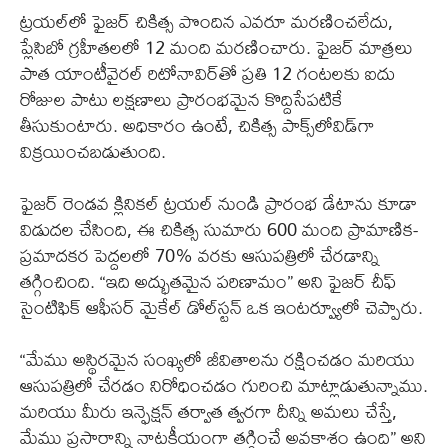
ట్రయల్‌లో ఫైజర్ చికిత్స పొందిన ఎవరూ మరణించలేదు,
ప్లేసిబో గ్రహీతలలో 12 మంది మరణించారు. ఫైజర్ మాత్రలు
పాత యాంటీవైరల్ రిటోనావిర్‌తో ప్రతి 12 గంటలకు ఐదు
రోజుల పాటు లక్షణాలు ప్రారంభమైన కొద్దిసేపటికే
తీసుకుంటారు. అధికారం ఉంటే, చికిత్స పాక్స్‌లోవిడ్‌గా
విక్రయించబడుతుంది.
ఫైజర్ రెండవ క్లినికల్ ట్రయల్ నుండి ప్రారంభ డేటాను కూడా
విడుదల చేసింది, ఈ చికిత్స సుమారు 600 మంది ప్రామాణిక-
ప్రమాదకర పెద్దలలో 70% వరకు ఆసుపత్రిలో చేరడాన్ని
తగ్గించింది. “ఇది అద్భుతమైన పరిణామం” అని ఫైజర్ చీఫ్
సైంటిఫిక్ ఆఫీసర్ మైకేల్ డోల్‌స్టన్ ఒక ఇంటర్వ్యూలో చెప్పారు.
“మేము అస్థిరమైన సంఖ్యలో జీవితాలను రక్షించడం మరియు
ఆసుపత్రిలో చేరడం నిరోధించడం గురించి మాట్లాడుతున్నాము.
మరియు మీరు ఇన్ఫెక్షన్ తర్వాత త్వరగా దీన్ని అమలు చేస్తే,
మేము ప్రసారాన్ని నాటకీయంగా తగ్గించే అవకాశం ఉంది” అని