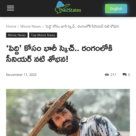
English
Home
Movie News
'పెద్ది' కోసం భారీ స్కెచ్.. రంగంలోకి సీనియర్ నటి శోభన!
Movie News
Top Movie News
‘పెద్ది’ కోసం భారీ స్కెచ్.. రంగంలోకి
సీనియర్ నటి శోభన!
November 11, 2025
217
0