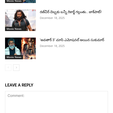
Movie News
రణ్‌వీర్ దెబ్బకు బన్నీ రికార్డ్ గల్లంతు.. జాక్‌పాట్!
December 18, 2025
Movie News
‘అవతార్ 3’ చూసి ఎమోషనల్ అయిన సుకుమార్
December 18, 2025
Movie News
LEAVE A REPLY