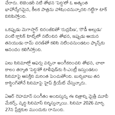
చేరారు. లెజెండరీ నటి శోభన ‘పెద్ది’లో ఓ అత్యంత
భావోద్వేగమైన, కీలక పాత్రను పోషించనున్నారని గట్టిగా టాక్
వినిపిస్తోంది.
ఒకప్పుడు మెగాస్టార్ చిరంజీవితో ‘రుద్రవీణ’, ‘రౌడీ అల్లుడు’
వంటి క్లాసిక్ హిట్స్‌లో నటించిన శోభన, ఇప్పుడు ఆయన
తనయుడు రామ్ చరణ్‌తో కలిసి నటించనుండటం ఫ్యాన్స్‌కు
ఆనందం కలిగిస్తోంది.
పలు సినిమాల్లో ఆఫర్లు వచ్చినా అంగీకరించని శోభన, చాలా
కాలం తర్వాత ‘పెద్ది’తో టాలీవుడ్‌కు రీ-ఎంట్రీ ఇస్తుండటం
సినిమాపై ఆసక్తిని మరింత పెంచుతోంది. బుచ్చిబాబు తన
కాస్టింగ్‌తోనే సినిమాపై హైప్ క్రియేట్ చేస్తున్నారు.
ఏఆర్ రెహమాన్ సంగీతం అందిస్తున్న ఈ చిత్రాన్ని మైత్రీ మూవీ
మేకర్స్, వృద్ధి సినిమాస్ నిర్మిస్తున్నాయి. సినిమా 2026 మార్చి
27న ప్రేక్షకుల ముందుకు రానుంది.