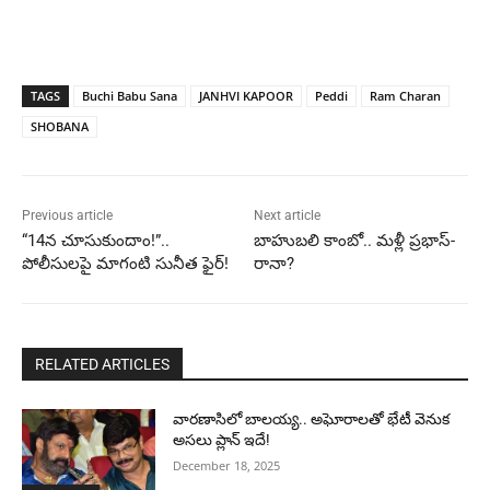
TAGS
Buchi Babu Sana
JANHVI KAPOOR
Peddi
Ram Charan
SHOBANA
Previous article
Next article
“14న చూసుకుందాం!”..
బాహుబలి కాంబో.. మళ్లీ ప్రభాస్-
పోలీసులపై మాగంటి సునీత ఫైర్!
రానా?
RELATED ARTICLES
వారణాసిలో బాలయ్య.. అఘోరాలతో భేటీ వెనుక
అసలు ప్లాన్ ఇదే!
December 18, 2025