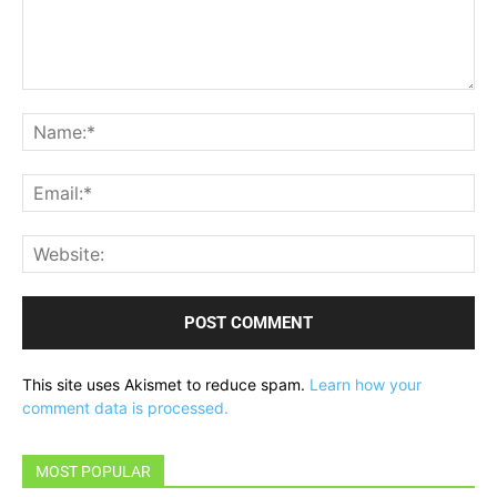
Comment:
Na
Ema
Web
This site uses Akismet to reduce spam.
Learn how your
comment data is processed.
MOST POPULAR