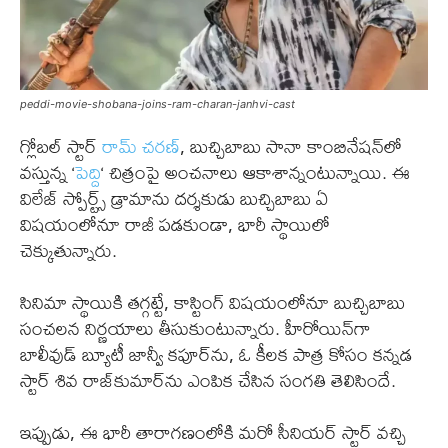
peddi-movie-shobana-joins-ram-charan-janhvi-cast
గ్లోబల్ స్టార్
రామ్ చరణ్
, బుచ్చిబాబు సానా కాంబినేషన్‌లో
వస్తున్న ‘
పెద్ది
‘ చిత్రంపై అంచనాలు ఆకాశాన్నంటున్నాయి. ఈ
విలేజ్ స్పోర్ట్స్ డ్రామాను దర్శకుడు బుచ్చిబాబు ఏ
విషయంలోనూ రాజీ పడకుండా, భారీ స్థాయిలో
చెక్కుతున్నారు.
సినిమా స్థాయికి తగ్గట్టే, కాస్టింగ్ విషయంలోనూ బుచ్చిబాబు
సంచలన నిర్ణయాలు తీసుకుంటున్నారు. హీరోయిన్‌గా
బాలీవుడ్ బ్యూటీ జాన్వీ కపూర్‌ను, ఓ కీలక పాత్ర కోసం కన్నడ
స్టార్ శివ రాజ్‌కుమార్‌ను ఎంపిక చేసిన సంగతి తెలిసిందే.
ఇప్పుడు, ఈ భారీ తారాగణంలోకి మరో సీనియర్ స్టార్ వచ్చి