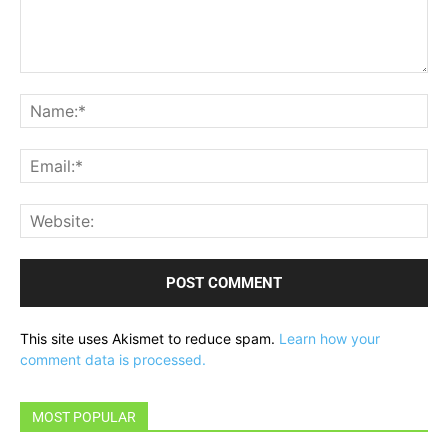
Comment:
Na
Ema
Web
This site uses Akismet to reduce spam.
Learn how your
comment data is processed.
MOST POPULAR