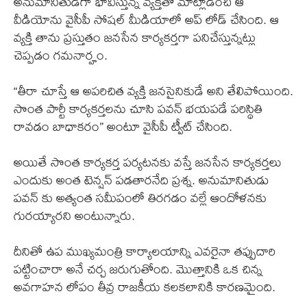
అనుమానితుడిగా భావిస్తున్న వ్యక్తితో మాట్లాడించి ఆ
వీడియోను వైసీపీ సోషల్ మీడియాలో అప్ లోడ్ చేసింది. ఆ
వ్యక్తి తాను ప్రస్తుతం జనసేన కార్యకర్తగా పనిచేస్తున్నట్లు
చెప్పడం గమనార్హం.
“తీరా చూస్తే ఆ అపరిచిత వ్యక్తి జనసైనికుడే అని తేలిపోయింది.
సొంత పార్టీ కార్యకర్తలను చూసి పవన్ భయపడే పరిస్థితి
రావడం బాధాకరం” అంటూ వైసీపీ ట్వీట్ చేసింది.
అయితే సొంత కార్యకర్త పర్యటనకు వస్తే జనసేన కార్యకర్తలు
ఎందుకు అంత టెన్షన్ పడతారనేది ప్రశ్న. అనుమానితుడు
పవన్ కు అత్యంత సమీపంలో తిరగడం వల్లే ఆందోళనకు
గురయ్యారని అంటున్నారు.
దీనితో ఉప ముఖ్యమంత్రి కార్యాలయాన్ని ఎవరైనా తప్పుదారి
పట్టించారా అనే చర్చ జరుగుతోంది. మొత్తానికి ఒక చిన్న
అవగాహన లోపం తీవ్ర రాజకీయ కలకలానికి కారణమైంది.