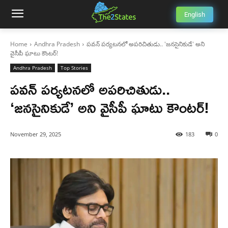
English
Home
Andhra Pradesh
పవన్ పర్యటనలో అపరిచితుడు.. 'జనసైనికుడే' అని
వైసీపీ ఘాటు కౌంటర్!
Andhra Pradesh
Top Stories
పవన్ పర్యటనలో అపరిచితుడు..
‘జనసైనికుడే’ అని వైసీపీ ఘాటు కౌంటర్!
November 29, 2025
183
0