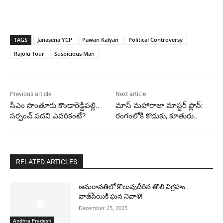
TAGS
Janasena YCP
Pawan Kalyan
Political Controversy
Rajolu Tour
Suspicious Man
Previous article
Next article
సీఎం సొంతూరు కొండారెడ్డిపల్లి..
మాస్ మహారాజా మాస్టర్ ప్లాన్:
సర్పంచ్ పదవి ఎవరికంటే?
రంగంలోకి కొడుకు, కూతురు..
RELATED ARTICLES
అమరావతిలో కొలువుదీరిన తొలి విగ్రహం..
వాజ్‌పేయికి ఘన నివాళి!
December 25, 2025
Andhra Pradesh