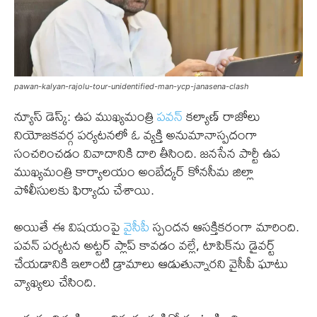
pawan-kalyan-rajolu-tour-unidentified-man-ycp-janasena-clash
న్యూస్ డెస్క్: ఉప ముఖ్యమంత్రి
పవన్
కల్యాణ్ రాజోలు
నియోజకవర్గ పర్యటనలో ఓ వ్యక్తి అనుమానాస్పదంగా
సంచరించడం వివాదానికి దారి తీసింది. జనసేన పార్టీ ఉప
ముఖ్యమంత్రి కార్యాలయం అంబేద్కర్ కోనసీమ జిల్లా
పోలీసులకు ఫిర్యాదు చేశాయి.
అయితే ఈ విషయంపై
వైసీపీ
స్పందన ఆసక్తికరంగా మారింది.
పవన్ పర్యటన అట్టర్ ప్లాప్ కావడం వల్లే, టాపిక్‌ను డైవర్ట్
చేయడానికి ఇలాంటి డ్రామాలు ఆడుతున్నారని వైసీపీ ఘాటు
వ్యాఖ్యలు చేసింది.