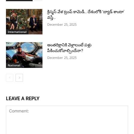
క్రిస్మస్ వేళ ట్రంప్ కామెడీ.. దేశంలోకి ‘బ్యాడ్ శాంటా’
వస్తే..
December 25, 2025
International
అంతరిక్షానికి వెళ్లాలంటే పళ్లు
పీకించుకోవాల్సిందేనా?
December 25, 2025
National
LEAVE A REPLY