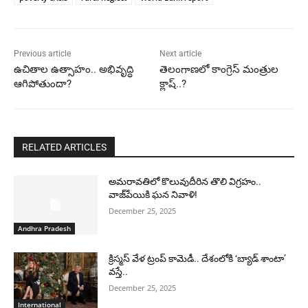
Previous article
Next article
ఉచితాల ఉత్సాహం.. అభివృద్ధి
తెలంగాణలో కాంగ్రెస్ మంత్రుల
ఆగిపోతుందా?
క్లాష్..?
RELATED ARTICLES
అమరావతిలో కొలువుదీరిన తొలి విగ్రహం..
వాజ్‌పేయికి ఘన నివాళి!
December 25, 2025
Andhra Pradesh
క్రిస్మస్ వేళ ట్రంప్ కామెడీ.. దేశంలోకి ‘బ్యాడ్ శాంటా’
వస్తే..
December 25, 2025
International