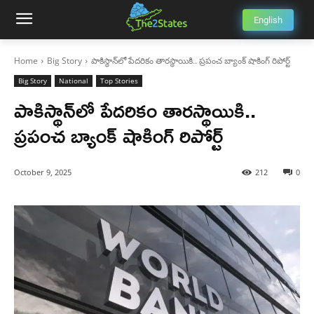
English
Home
Big Story
పాకిస్థాన్‌లో పేదరికం తారస్థాయికి.. ప్రపంచ బ్యాంక్ షాకింగ్ రిపోర్ట్
Big Story
National
Top Stories
పాకిస్థాన్‌లో పేదరికం తారస్థాయికి..
ప్రపంచ బ్యాంక్ షాకింగ్ రిపోర్ట్
October 9, 2025
212
0