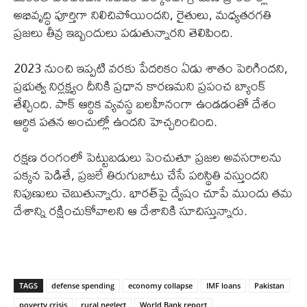
అభివృద్ధి పూర్తిగా నిలిచిపోయిందని, రైతులు, మధ్యతరగతి
ప్రజలు తీవ్ర ఇబ్బందులు పడుతున్నారని తెలిపింది.
2023 నుంచి ఇప్పటి వరకు పేదరికం ఏడు శాతం పెరిగిందని,
ప్రభుత్వ నిర్లక్ష్యం దీనికి ప్రధాన కారణమని ప్రపంచ బ్యాంక్
తేల్చింది. పాక్ ఆర్థిక వ్యవస్థ బలహీనంగా ఉండడంతో దేశం
ఆర్థిక పతన అంచుల్లో ఉందని హెచ్చరించింది.
రక్షణ రంగంలో పెట్టుబడులు పెంచుతూ ప్రజల అవసరాలను
పక్కన పెడితే, ప్రజలే తిరుగుబాటు చేసే పరిస్థితి వస్తుందని
నిపుణులు చెబుతున్నారు. భారత్‌పై ద్వేషం చూపే ముందు తమ
దేశాన్ని రక్షించుకోవాలని ఆ దేశానికి సూచిస్తున్నారు.
TAGS
defense spending
economy collapse
IMF loans
Pakistan
poverty crisis
rural neglect
World Bank report