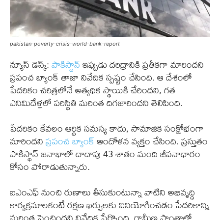
pakistan-poverty-crisis-world-bank-report
న్యూస్ డెస్క్:
పాకిస్థాన్
ఇప్పుడు దరిద్రానికి ప్రతీకగా మారిందని
ప్రపంచ బ్యాంక్ తాజా నివేదిక స్పష్టం చేసింది. ఆ దేశంలో
పేదరికం చరిత్రలోనే అత్యధిక స్థాయికి చేరిందని, గత
ఎనిమిదేళ్లలో పరిస్థితి మరింత దిగజారిందని తెలిపింది.
పేదరికం కేవలం ఆర్థిక సమస్య కాదు, సామాజిక సంక్షోభంగా
మారిందని
ప్రపంచ బ్యాంక్
ఆందోళన వ్యక్తం చేసింది. ప్రస్తుతం
పాకిస్థాన్ జనాభాలో దాదాపు 43 శాతం మంది జీవనాధారం
కోసం పోరాడుతున్నారు.
ఐఎంఎఫ్‌ నుంచి రుణాలు తీసుకుంటున్నా వాటిని అభివృద్ధి
కార్యక్రమాలకంటే రక్షణ ఖర్చులకు వినియోగించడం పేదరికాన్ని
మరింత పెంచిందని నివేదిక పేర్కొంది. గ్రామీణ ప్రాంతాల్లో