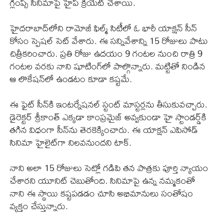
గ్లింప్స్ సినిమాపై హైప్ క్రియేట్ చేశాయి.
హైదరాబాద్‌లోని రామోజీ ఫిల్మ్ సిటీలో ఓ భారీ యాక్షన్ సీన్
కోసం స్పెషల్ సెట్ వేశారు. ఈ సన్నివేశాన్ని 15 రోజులు పాటు
చిత్రీకరించారు. ప్రతి రోజు ఉదయం 9 గంటల నుంచి రాత్రి 9
గంటల వరకు నాని షూటింగ్‌లో పాల్గొన్నారు. మట్టితో నిండిన
ఆ లొకేషన్‌లో ఉండటం కూడా కష్టమే.
ఈ ఫైట్ సీన్‌కి ఇంటర్నేషనల్ స్టంట్ మాస్టర్లను తీసుకువచ్చారు.
డైరెక్టర్ శ్రీకాంత్ ఎక్కడా కాంప్రమైజ్ అవ్వకుండా హై స్టాండర్డ్‌కి
తగిన విధంగా సీన్‌ను తెరకెక్కించారు. ఈ యాక్షన్ ఎపిసోడ్
సినిమా హైలైట్‌గా నిలవనుందని టాక్.
నాని అలా 15 రోజులు సెట్లో గడిపి తన పాత్రకు పూర్తి న్యాయం
చేశారని యూనిట్ చెబుతోంది. సినిమాపై ఉన్న నమ్మకంతో
నాని ఈ స్థాయి కష్టపడడం చూసి అభిమానులు సంతోషం
వ్యక్తం చేస్తున్నారు.