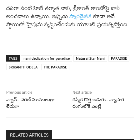
దసరా వంటి హిట్ తర్వాత నాని, శ్రీకాంత్ కాంబోపై భారీ
అంచనాలు ఉన్నాయి. ఇప్పుడు
ప్యారడైజ్‌కి
కూడా అదే
స్థాయిలో హైపును సృష్టించేందుకు యూనిట్ ప్రయత్నిస్తోంది.
TAGS
nani dedication for paradise
Natural Star Nani
PARADISE
SRIKANTH ODELA
THE PARADISE
Previous article
Next article
వ్వావ్.. చరణ్ మాములుగా
రష్మిక కొత్త అడుగు.. వ్యాపార
లేడుగా
రంగంలోకి ఎంట్రీ
RELATED ARTICLES