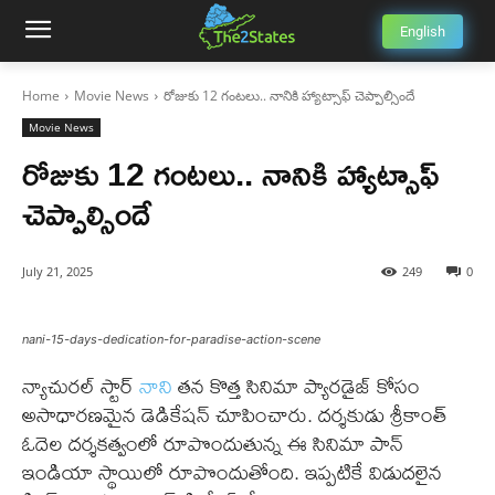
English
Home
Movie News
రోజుకు 12 గంటలు.. నానికి హ్యాట్సాఫ్ చెప్పాల్సిందే
Movie News
రోజుకు 12 గంటలు.. నానికి హ్యాట్సాఫ్
చెప్పాల్సిందే
July 21, 2025
249
0
nani-15-days-dedication-for-paradise-action-scene
న్యాచురల్ స్టార్
నాని
తన కొత్త సినిమా ప్యారడైజ్ కోసం
అసాధారణమైన డెడికేషన్ చూపించారు. దర్శకుడు శ్రీకాంత్
ఓదెల దర్శకత్వంలో రూపొందుతున్న ఈ సినిమా పాన్
ఇండియా స్థాయిలో రూపొందుతోంది. ఇప్పటికే విడుదలైన