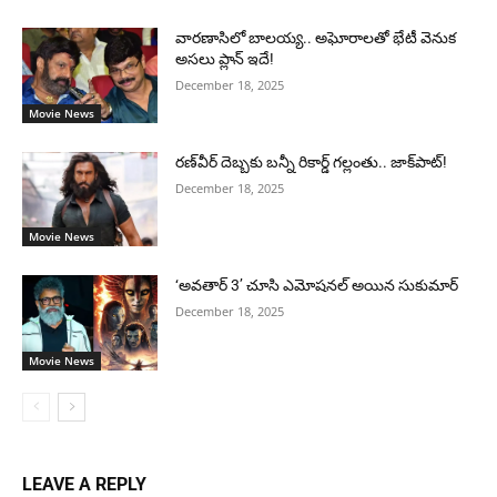
వారణాసిలో బాలయ్య.. అఘోరాలతో భేటీ వెనుక
అసలు ప్లాన్ ఇదే!
December 18, 2025
Movie News
రణ్‌వీర్ దెబ్బకు బన్నీ రికార్డ్ గల్లంతు.. జాక్‌పాట్!
December 18, 2025
Movie News
‘అవతార్ 3’ చూసి ఎమోషనల్ అయిన సుకుమార్
December 18, 2025
Movie News
LEAVE A REPLY