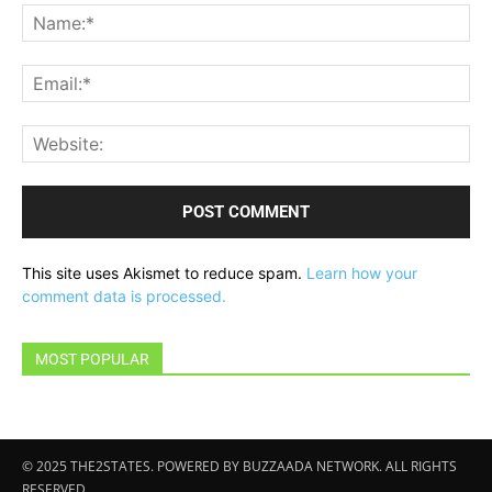
Na
Ema
Web
This site uses Akismet to reduce spam.
Learn how your
comment data is processed.
MOST POPULAR
© 2025 THE2STATES. POWERED BY BUZZAADA NETWORK. ALL RIGHTS
RESERVED