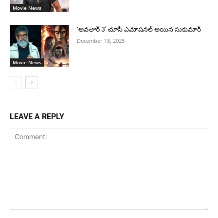
Movie News
‘అవతార్ 3’ చూసి ఎమోషనల్ అయిన సుకుమార్
December 18, 2025
Movie News
LEAVE A REPLY
Comment: