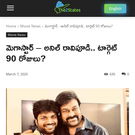
English
Home
Movie News
మెగాస్టార్ - అనిల్ రావిపూడి.. టార్గెట్ 90 రోజులు?
Movie News
మెగాస్టార్ – అనిల్ రావిపూడి.. టార్గెట్
90 రోజులు?
March 7, 2025
635
0