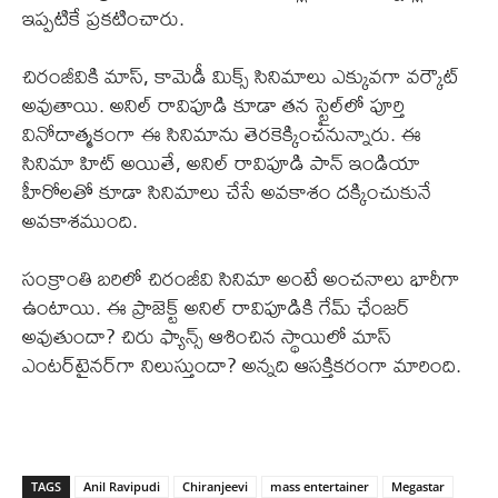
ఇప్పటికే ప్రకటించారు.
చిరంజీవికి మాస్, కామెడీ మిక్స్ సినిమాలు ఎక్కువగా వర్కౌట్
అవుతాయి. అనిల్ రావిపూడి కూడా తన స్టైల్‌లో పూర్తి
వినోదాత్మకంగా ఈ సినిమాను తెరకెక్కించనున్నారు. ఈ
సినిమా హిట్ అయితే, అనిల్ రావిపూడి పాన్ ఇండియా
హీరోలతో కూడా సినిమాలు చేసే అవకాశం దక్కించుకునే
అవకాశముంది.
సంక్రాంతి బరిలో చిరంజీవి సినిమా అంటే అంచనాలు భారీగా
ఉంటాయి. ఈ ప్రాజెక్ట్ అనిల్ రావిపూడికి గేమ్ ఛేంజర్
అవుతుందా? చిరు ఫ్యాన్స్ ఆశించిన స్థాయిలో మాస్
ఎంటర్‌టైనర్‌గా నిలుస్తుందా? అన్నది ఆసక్తికరంగా మారింది.
TAGS
Anil Ravipudi
Chiranjeevi
mass entertainer
Megastar