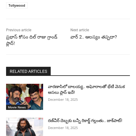
Tollywood
Previous article
Next article
ప్రభాస్ కోసం దిల్ రాజు గ్రాండ్
వార్ 2.. ఆలస్యం తప్పదా?
ప్లాన్!
RELATED ARTICLES
వారణాసిలో బాలయ్య.. అఘోరాలతో భేటీ వెనుక
అసలు ప్లాన్ ఇదే!
December 18, 2025
Movie News
రణ్‌వీర్ దెబ్బకు బన్నీ రికార్డ్ గల్లంతు.. జాక్‌పాట్!
December 18, 2025