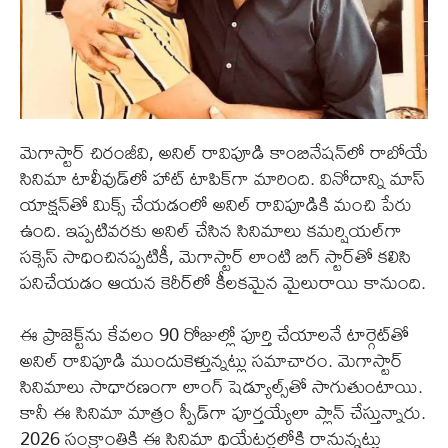
మెగాస్టార్ చిరంజీవి, అనిల్ రావిపూడి కాంబినేషన్‌లో రాబోయే
సినిమా టాలీవుడ్‌లో హాట్ టాపిక్‌గా మారింది. వినోదాన్ని మాస్
యాక్షన్‌తో మిక్స్ చేయడంలో అనిల్ రావిపూడికి మంచి పేరు
ఉంది. ఇప్పటివరకు అనిల్ చేసిన సినిమాలు కమర్షియల్‌గా
సక్సెస్ సాధించినప్పటికీ, మెగాస్టార్ లాంటి బిగ్ స్టార్‌తో కలిసి
పనిచేయడం ఆయన కెరీర్‌లో కీలకమైన మైలురాయి కానుంది.
ఈ ప్రాజెక్ట్‌ను కేవలం 90 రోజుల్లో పూర్తి చేయాలనే టార్గెట్‌తో
అనిల్ రావిపూడి ముందుకెళ్తున్నట్లు సమాచారం. మెగాస్టార్
సినిమాలు సాధారణంగా లాంగ్ షెడ్యూల్స్‌తో సాగుతుంటాయి.
కానీ ఈ సినిమా మాత్రం స్పీడ్‌గా పూర్తయ్యేలా ప్లాన్ చేస్తున్నారు.
2026 సంక్రాంతికి ఈ సినిమా థియేటర్లలోకి రానున్నట్లు