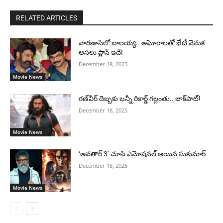
RELATED ARTICLES
వారణాసిలో బాలయ్య.. అఘోరాలతో భేటీ వెనుక
అసలు ప్లాన్ ఇదే!
December 18, 2025
Movie News
రణ్‌వీర్ దెబ్బకు బన్నీ రికార్డ్ గల్లంతు.. జాక్‌పాట్!
December 18, 2025
Movie News
‘అవతార్ 3’ చూసి ఎమోషనల్ అయిన సుకుమార్
December 18, 2025
Movie News