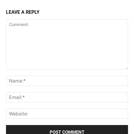
LEAVE A REPLY
Comment:
Na
Ema
Web