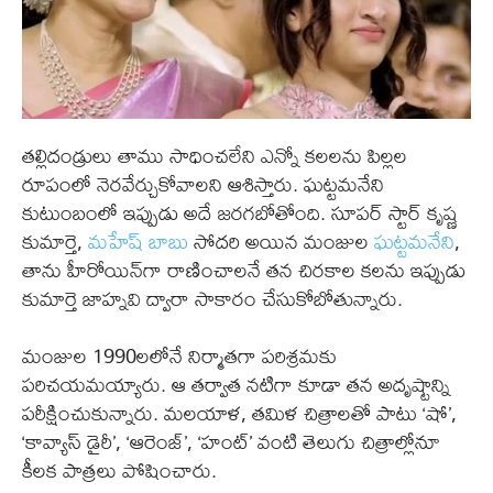
తల్లిదండ్రులు తాము సాధించలేని ఎన్నో కలలను పిల్లల
రూపంలో నెరవేర్చుకోవాలని ఆశిస్తారు. ఘట్టమనేని
కుటుంబంలో ఇప్పుడు అదే జరగబోతోంది. సూపర్ స్టార్ కృష్ణ
కుమార్తె,
మహేష్ బాబు
సోదరి అయిన మంజుల
ఘట్టమనేని
,
తాను హీరోయిన్‌గా రాణించాలనే తన చిరకాల కలను ఇప్పుడు
కుమార్తె జాహ్నవి ద్వారా సాకారం చేసుకోబోతున్నారు.
మంజుల 1990లలోనే నిర్మాతగా పరిశ్రమకు
పరిచయమయ్యారు. ఆ తర్వాత నటిగా కూడా తన అదృష్టాన్ని
పరీక్షించుకున్నారు. మలయాళ, తమిళ చిత్రాలతో పాటు ‘షో’,
‘కావ్యాస్ డైరీ’, ‘ఆరెంజ్’, ‘హంట్’ వంటి తెలుగు చిత్రాల్లోనూ
కీలక పాత్రలు పోషించారు.