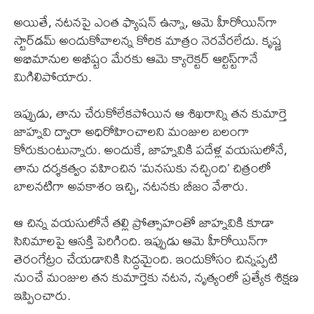
అయితే, నటనపై ఎంత ఫ్యాషన్ ఉన్నా, ఆమె హీరోయిన్‌గా
స్టార్‌డమ్ అందుకోవాలన్న కోరిక మాత్రం నెరవేరలేదు. కృష్ణ
అభిమానుల అభీష్టం మేరకు ఆమె క్యారెక్టర్ ఆర్టిస్ట్‌గానే
మిగిలిపోయారు.
ఇప్పుడు, తాను చేరుకోలేకపోయిన ఆ శిఖరాన్ని తన కుమార్తె
జాహ్నవి ద్వారా అధిరోహించాలని మంజుల బలంగా
కోరుకుంటున్నారు. అందుకే, జాహ్నవికి పదేళ్ల వయసులోనే,
తాను దర్శకత్వం వహించిన ‘మనసుకు నచ్చింది’ చిత్రంలో
బాలనటిగా అవకాశం ఇచ్చి, నటనకు బీజం వేశారు.
ఆ చిన్న వయసులోనే తల్లి ప్రోత్సాహంతో జాహ్నవికి కూడా
సినిమాలపై ఆసక్తి పెరిగింది. ఇప్పుడు ఆమె హీరోయిన్‌గా
తెరంగేట్రం చేయడానికి సిద్ధమైంది. ఇందుకోసం చిన్నప్పటి
నుంచే మంజుల తన కుమార్తెకు నటన, నృత్యంలో ప్రత్యేక శిక్షణ
ఇప్పించారు.