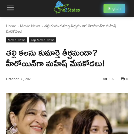
English
Home
Movie News
తల్లి కలను కుమార్తె తీర్చనుందా? హీరోయిన్‌గా మహేష్
మేనకోడలు!
Movie News
Top Movie News
తల్లి కలను కుమార్తె తీర్చనుందా?
హీరోయిన్‌గా మహేష్ మేనకోడలు!
October 30, 2025
192
0