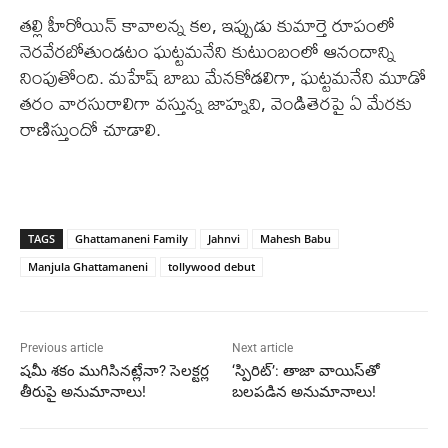
తల్లి హీరోయిన్ కావాలన్న కల, ఇప్పుడు కుమార్తె రూపంలో
నెరవేరబోతుండటం ఘట్టమనేని కుటుంబంలో ఆనందాన్ని
నింపుతోంది. మహేష్ బాబు మేనకోడలిగా, ఘట్టమనేని మూడో
తరం వారసురాలిగా వస్తున్న జాహ్నవి, వెండితెరపై ఏ మేరకు
రాణిస్తుందో చూడాలి.
TAGS
Ghattamaneni Family
Jahnvi
Mahesh Babu
Manjula Ghattamaneni
tollywood debut
Previous article
Next article
షమీ శకం ముగిసినట్లేనా? సెలక్టర్ల
‘స్పిరిట్’: తాజా వాయిస్‌తో
తీరుపై అనుమానాలు!
బలపడిన అనుమానాలు!