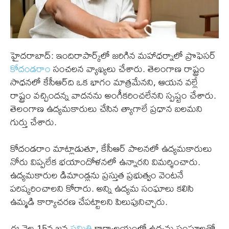
హైదరాబాద్: ఇందిరాపార్క్‌లో జరిగిన మహాధర్నాలో ప్రొఫెసర్
కోదండరాం
సంచలన వ్యాఖ్యలు చేశారు. తెలంగాణ రాష్ట్రం
సాధనలో కేసీఆర్‌ది ఒక భాగం మాత్రమేనని, ఆయన వల్లే
రాష్ట్రం వచ్చిందన్న వాదనను అంగీకరించలేనని స్పష్టం చేశారు.
తెలంగాణ ఉద్యమకారులు చేసిన త్యాగాలే ప్రధాన బలమని
గుర్తు చేశారు.
కోదండరాం మాట్లాడుతూ, కేసీఆర్ పాలనలో ఉద్యమకారులు
నోరు విప్పలేక భయాందోళనలో ఉన్నారని విమర్శించారు.
ఉద్యమకారుల డిమాండ్లను ప్రస్తుత ప్రభుత్వం వెంటనే
పరిష్కరించాలని కోరారు. అన్ని ఉద్యమ సంఘాలు కలిసి
ఉమ్మడి కార్యాచరణ చేపట్టాలని పిలుపునిచ్చారు.
ఈ నెల 15న జన
సమితి
కార్యాలయంలో ఉద్యమ సంఘాలతో