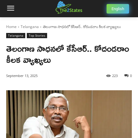
English
Home
Telangana
తెలంగాణ సాధనలో కేసీఆర్.. కోదండరాం కీలక వ్యాఖ్యలు
Telangana
Top Stories
తెలంగాణ సాధనలో కేసీఆర్.. కోదండరాం
కీలక వ్యాఖ్యలు
September 13, 2025
223
0