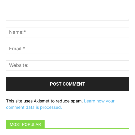
Comment:
Na
Ema
Web
This site uses Akismet to reduce spam.
Learn how your
comment data is processed.
MOST POPULAR