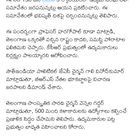
సమావేశం జరపనున్నట్లు ఆయన ప్రకటించారు. ఈ
సమావేశంలో భవిష్యత్‌ దిశపై చర్చించనున్నట్లు తెలిపారు.
ఈ సందర్భంగా ప్రొఫెసర్ హరగోపాల్ కూడా మాట్లాడి,
తెలంగాణ ఒక్కరితో వచ్చిన రాష్ట్రం కాదని, సమష్టి పోరాటాల
ఫలితమని చెప్పారు. కేసీఆర్ ప్రభుత్వంలో ఉద్యమకారులు
నిర్లక్ష్యం పాలయ్యారని ఆరోపించారు.
సౌత్‌ఇండియా పొలిటికల్ జేఏసీ చైర్మన్ గాలి వినోద్‌కుమార్
మాట్లాడుతూ, బీఆర్ఎస్ నేతల భూకబ్జాలపై విచారణ
జరపాలని డిమాండ్ చేశారు.
తెలంగాణ సాంస్కృతిక సారథి చైర్మన్ వెన్నెల గద్దర్
మాట్లాడుతూ, 500 మంది కళాకారులకు ఉద్యోగాలు కల్పించే
ప్రణాళిక సిద్ధం చేసామని తెలిపారు. ఉద్యమకారుల పట్ల
ప్రభుత్వం బాధ్యత వహించాలని కోరారు.