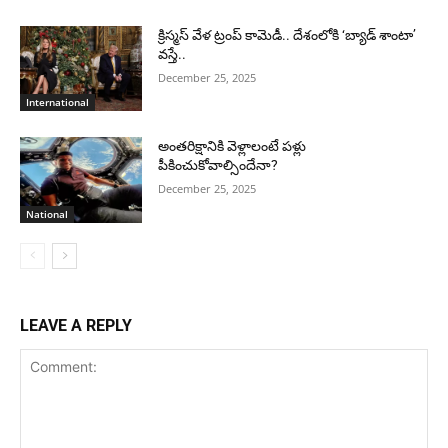
క్రిస్మస్ వేళ ట్రంప్ కామెడీ.. దేశంలోకి ‘బ్యాడ్ శాంటా’
వస్తే..
December 25, 2025
International
అంతరిక్షానికి వెళ్లాలంటే పళ్లు
పీకించుకోవాల్సిందేనా?
December 25, 2025
National
LEAVE A REPLY