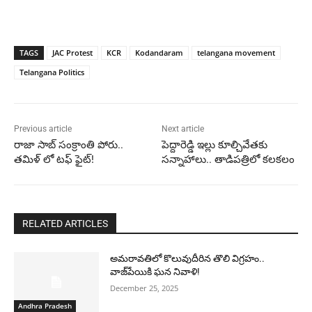
TAGS
JAC Protest
KCR
Kodandaram
telangana movement
Telangana Politics
Previous article
Next article
రాజా సాబ్ సంక్రాంతి పోరు..
పెద్దారెడ్డి ఇల్లు కూల్చివేతకు
తమిళ్ లో టఫ్ ఫైట్!
సన్నాహాలు.. తాడిపత్రిలో కలకలం
RELATED ARTICLES
అమరావతిలో కొలువుదీరిన తొలి విగ్రహం..
వాజ్‌పేయికి ఘన నివాళి!
December 25, 2025
Andhra Pradesh