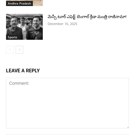
Andhra Pradesh
మెస్సీ టూర్ ఎఫెక్ట్: బెంగాల్ క్రీడా మంత్రి రాజీనామా!
December 16, 2025
Sports
LEAVE A REPLY
Comment: