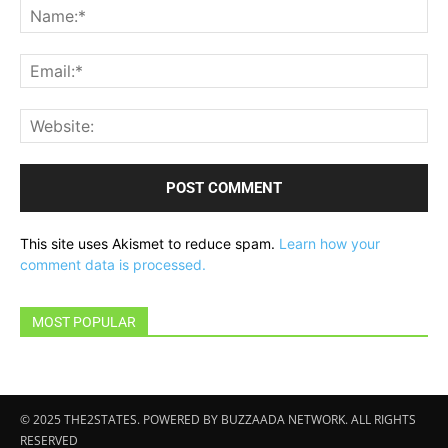
Na
Ema
Web
This site uses Akismet to reduce spam.
Learn how your
comment data is processed.
MOST POPULAR
© 2025 THE2STATES. POWERED BY BUZZAADA NETWORK. ALL RIGHTS
RESERVED