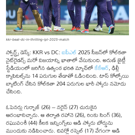
kkr-beat-dc-in-thrilling-ipl-2025-match
స్పోర్ట్స్ డెస్క్: KKR vs DC:
ఐపీఎల్
2025 సీజన్‌లో కోల్‌కతా
నైట్‌రైడర్స్ మరో విజయాన్ని ఖాతాలో వేసుకుంది. అరుణ్ జైట్లీ
స్టేడియంలో జరిగిన ఉత్కంఠ భరిత మ్యాచ్‌లో
కేకేఆర్
, ఢిల్లీ
క్యాపిటల్స్‌ను 14 పరుగుల తేడాతో ఓడించింది. టాస్ కోల్పోయి
బ్యాటింగ్ చేసిన కోల్‌కతా 204 పరుగుల భారీ స్కోరు నమోదు
చేసింది.
ఓపెనర్లు గుర్బాజ్ (26) – నరైన్ (27) చురుకైన
ఆరంభానిచ్చారు. ఆ తర్వాత రహానె (26), రింకు సింగ్ (36),
రఘువంశీ (44) కీలక ఇన్నింగ్స్‌లు ఆడి స్కోరు బోర్డును
ముందుకు నడిపించారు. చివర్లో రస్సెల్ (17) వేగంగా ఆడి