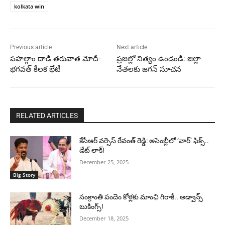
kolkata win
Previous article
Next article
పహల్గాం దాడి తరువాత మోదీ-
ప్రజల్లో నిత్యం ఉండండి: జిల్లా
భగవత్ కీలక భేటీ
నేతలకు జగన్ సూచన
RELATED ARTICLES
కేసీఆర్ వర్సెస్ రేవంత్ రెడ్డి: అసెంబ్లీలో ‘వార్’ ఫిక్స్..
డేట్ లాక్!
December 25, 2025
Big Story
సంక్రాంతి పందెం కోళ్లకు మాంఛి గిరాకీ.. అడ్వాన్స్
బుకింగ్స్!
December 18, 2025