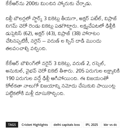
కేకేఆర్‌ను 200కు మించిన స్కోరుకు చేర్చాడు.
దిల్లీ బౌలర్లలో స్టార్క్ 3 వికెట్లు తీయగా, అక్షర్ పటేల్, విప్రాజ్
నిగమ్ చెరో రెండు వికెట్లు పడగొట్టారు. లక్ష్యచేపటలో ఢిల్లీకి
డుప్లెసిస్ (62), అక్షర్ (43), విప్రాజ్ (38) పోరాటం
చేసినప్పటికీ, నరైన్ – వరుణ్ ల స్పిన్ దాడి ముందు
తలవంచాల్సి వచ్చింది.
కేకేఆర్ బౌలింగ్‌లో నరైన్ 3 వికెట్లు, వరుణ్ 2, రస్సెల్,
అనుకుల్, వైభవ్ చెరో వికెట్ తీశారు. 205 పరుగుల లక్ష్యానికి
190 పరుగుల వద్దే ఢిల్లీ ఆగిపోయింది. ఈ విజయంతో
కోల్‌కతా నాలుగో విజయాన్ని నమోదు చేసుకుని పాయింట్ల
పట్టికలోకి మళ్లీ దూసుకొచ్చింది.
TAGS
Cricket Highlights
delhi capitals loss
IPL 2025
kkr vs dc