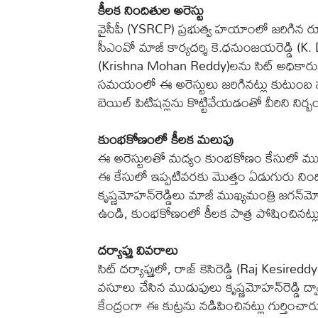
కీలక నిందితుల అరెస్టు
వైసీపీ (YSRCP) ప్రభుత్వ హయాంలో జరిగిన ర
సీఎంవో మాజీ కార్యదర్శి కె.ధనుంజయరెడ్డి (K
(Krishna Mohan Reddy)లను సిట్‌ అధికారులు
సమయంలో ఈ అరెస్టులు జరిగినట్లు కుటుంబ
బెయిల్‌ పిటిషన్లను కొట్టివేయడంతో వీరిని నిర్
కుంభకోణంలో కీలక మలుపు
ఈ అరెస్టులతో మద్యం కుంభకోణం కేసులో ముఖ్య
ఈ కేసులో ఇప్పటివరకు మొత్తం ఏడుగురు నిం
కృష్ణమోహన్‌రెడ్డిలు మాజీ ముఖ్యమంత్రి జగన్
ఉండి, కుంభకోణంలో కీలక పాత్ర పోషించినట్లు దర
దర్యాప్తు వివరాలు
సిట్‌ దర్యాప్తులో, రాజ్‌ కెసిరెడ్డి (Raj 
వసూలు చేసిన ముడుపులు కృష్ణమోహన్‌రెడ్డి ద్వ
కేంద్రంగా ఈ కుట్రను నడిపించినట్లు గుర్తించారు. 