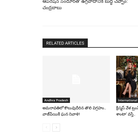
ఆపరేషన్ సిందూర్‌తో ఉగ్రవాదానికి బుద్ధి చెప్పాం:
చంద్రబాబు
RELATED ARTICLES
Andhra Pradesh
International
అమరావతిలో కొలువుదీరిన తొలి విగ్రహం..
క్రిస్మస్ వేళ ట్
వాజ్‌పేయికి ఘన నివాళి!
శాంటా’ వస్తే..