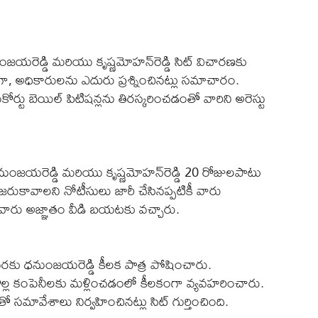
జయరెడ్డి మరియు కృష్ణమోహన్‌రెడ్డి సిట్‌ విచారణకు
 అధికారులను ఎదురు ప్రశ్నించినట్లు సమాచారం.
్టు బెయిల్‌ పిటిషన్లను తిరస్కరించడంతో వారిని అరెస్టు
నుంజయరెడ్డి మరియు కృష్ణమోహన్‌రెడ్డి 20 రోజులపాటు
రుకావాలని నోటీసులు జారీ చేసినప్పటికీ వారు
తే వారు అజ్ఞాతం వీడి బయటకు వచ్చారు.
ు ధనుంజయరెడ్డి కీలక పాత్ర పోషించారు.
 డొల్ల కంపెనీలకు మళ్లించడంలో కీలకంగా వ్యవహరించారు.
 సమావేశాలు నిర్వహించినట్లు సిట్‌ గుర్తించింది.