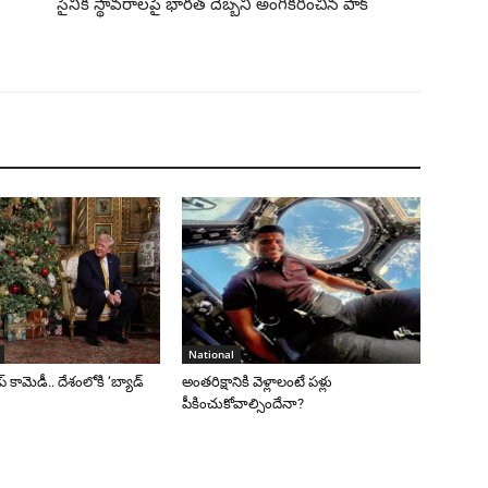
సైనిక స్థావరాలపై భారత్ దెబ్బని అంగీకరించిన పాక్
National
రంప్ కామెడీ.. దేశంలోకి ‘బ్యాడ్
అంతరిక్షానికి వెళ్లాలంటే పళ్లు
పీకించుకోవాల్సిందేనా?