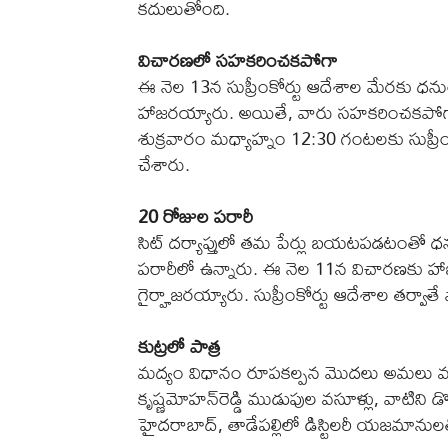
కదులుతోంది.
విచారణలో సహకరించకపోగా
ఈ నెల 13న సుప్రీంకోర్టు ఆదేశాల మేరకు ధనుం
హాజరయ్యారు. అయితే, వారు సహకరించకపోగా,
శుక్రవారం మధ్యాహ్నం 12:30 గంటలకు సుప్రీంకోర
చేశారు.
20 రోజుల పరారీ
సిట్‌ దర్యాప్తులో తమ పేర్లు బయటపడటంతో ధ
పరారీలో ఉన్నారు. ఈ నెల 11న విచారణకు హాజ
గైర్హాజరయ్యారు. సుప్రీంకోర్టు ఆదేశాల తర్వా
కుట్రలో పాత్ర
మద్యం విధానం రూపకల్పన మొదలు అమలు వరక
కృష్ణమోహన్‌రెడ్డి ముడుపుల వసూళ్లు, వాటిని
హైదరాబాద్‌, తాడేపల్లిలో డిస్టిలరీ యజమానులతో