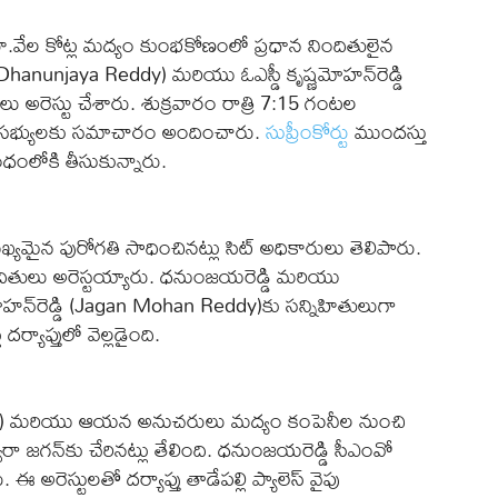
ూ.వేల కోట్ల మద్యం కుంభకోణంలో ప్రధాన నిందితులైన
. Dhanunjaya Reddy) మరియు ఓఎస్డీ కృష్ణమోహన్‌రెడ్డి
 అరెస్టు చేశారు. శుక్రవారం రాత్రి 7:15 గంటల
 సభ్యులకు సమాచారం అందించారు.
సుప్రీంకోర్టు
ముందస్తు
బంధంలోకి తీసుకున్నారు.
మైన పురోగతి సాధించినట్లు సిట్‌ అధికారులు తెలిపారు.
దితులు అరెస్టయ్యారు. ధనుంజయరెడ్డి మరియు
‌మోహన్‌రెడ్డి (Jagan Mohan Reddy)కు సన్నిహితులుగా
్యాప్తులో వెల్లడైంది.
Kesireddy) మరియు ఆయన అనుచరులు మద్యం కంపెనీల నుంచి
ారా జగన్‌కు చేరినట్లు తేలింది. ధనుంజయరెడ్డి సీఎంవో
ఈ అరెస్టులతో దర్యాప్తు తాడేపల్లి ప్యాలెస్‌ వైపు