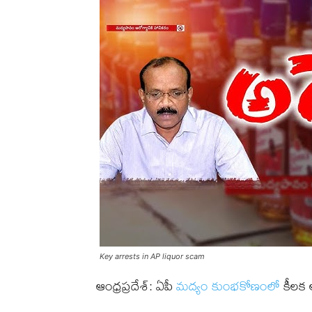
Key arrests in AP liquor scam
ఆంధ్రప్రదేశ్: ఏపీ
మద్యం కుంభకోణంలో
కీలక అ