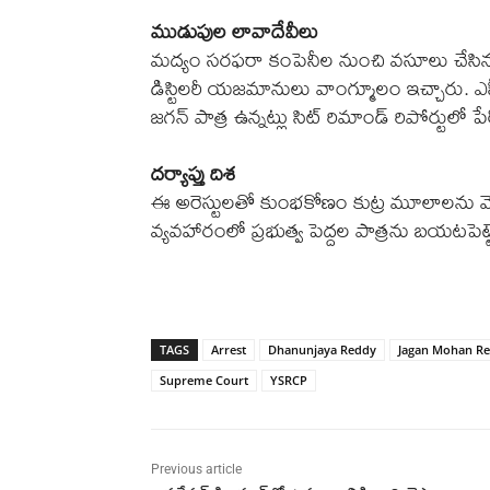
ముడుపుల లావాదేవీలు
మద్యం సరఫరా కంపెనీల నుంచి వసూలు చేసిన ముడు
డిస్టిలరీ యజమానులు వాంగ్మూలం ఇచ్చారు. ఎస్పీ
జగన్‌ పాత్ర ఉన్నట్లు సిట్‌ రిమాండ్‌ రిపోర్టులో పే
దర్యాప్తు దిశ
ఈ అరెస్టులతో కుంభకోణం కుట్ర మూలాలను వెలిక
వ్యవహారంలో ప్రభుత్వ పెద్దల పాత్రను బయటపెట్ట
TAGS
Arrest
Dhanunjaya Reddy
Jagan Mohan R
Supreme Court
YSRCP
Previous article