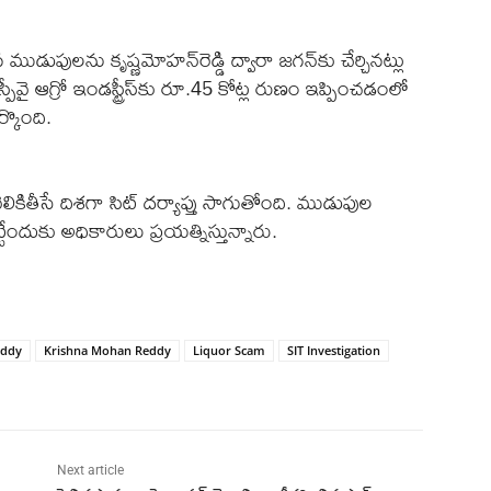
పులను కృష్ణమోహన్‌రెడ్డి ద్వారా జగన్‌కు చేర్చినట్లు
వై ఆగ్రో ఇండస్ట్రీస్‌కు రూ.45 కోట్ల రుణం ఇప్పించడంలో
ర్కొంది.
ితీసే దిశగా సిట్‌ దర్యాప్తు సాగుతోంది. ముడుపుల
ేందుకు అధికారులు ప్రయత్నిస్తున్నారు.
eddy
Krishna Mohan Reddy
Liquor Scam
SIT Investigation
Next article