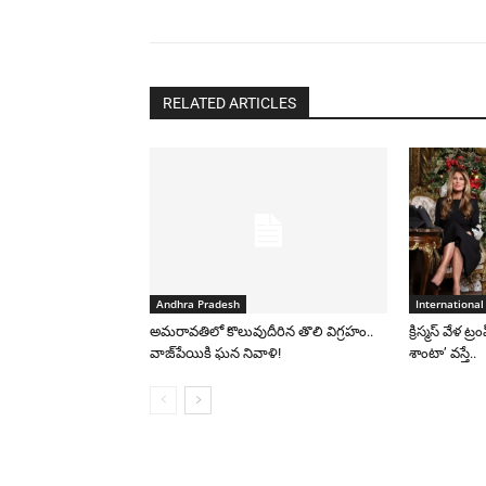
RELATED ARTICLES
Andhra Pradesh
International
అమరావతిలో కొలువుదీరిన తొలి విగ్రహం..
క్రిస్మస్ వేళ ట్
వాజ్‌పేయికి ఘన నివాళి!
శాంటా’ వస్తే..