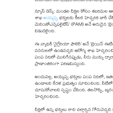
kerala-health-alert-ayyappa-devotees-brain-eating-amoe
న్యూస్ డెస్క్: మండల దీక్షల కోసం శబరిమల ఆ
శాఖ
అయ్యప్ప
భక్తులకు కీలక హెచ్చరిక జారీ చేస
మెనింజోఎన్సెఫలైటిస్’ (PAM) అనే అరుదైన ‘బ్ర
విడుదలైంది.
ఈ వ్యాధికి ‘నైగ్లేరియా ఫౌలెరీ’ అనే ‘బ్రెయిన
వనరులలో ఉండవచ్చని ఆరోగ్య శాఖ హెచ్చరించింద
పంప నదిలో మునిగినప్పుడు, నీరు ముక్కు ద్వార
ప్రాణాంతకంగా పరిణమిస్తుంది.
అందువల్ల, అయ్యప్ప భక్తులు పంప నదిలో, ఇతర 
ఉండాలని కేరళ ప్రభుత్వం సూచించింది. నీటిలో 
చూసుకోవాలని స్పష్టం చేసింది. తలనొప్పి, జ్వరం,
హెచ్చరించింది.
దీక్షలో ఉన్న భక్తులు కాచి చల్లార్చిన గోరువెచ