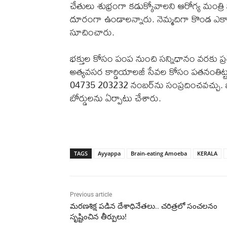
చేతులు శుభ్రంగా కడుక్కోవాలని ఆరోగ్య మంత్రి 
దూరంగా ఉండాలన్నారు. నెమ్మదిగా కొండ ఎక్కాల
సూచించారు.
భక్తుల కోసం పంప నుంచి సన్నిధానం వరకు ప్రత్
అత్యవసర కార్డియాలజీ సేవల కోసం పతనంతిట్టలో
04735 203232 నంబర్‌ను సంప్రదించవచ్చు. భక
బోర్డులను ఏర్పాటు చేశారు.
TAGS
Ayyappa
Brain-eating Amoeba
KERALA
Previous article
మరణశిక్ష పడిన దేశాధినేతలు.. చరిత్రలో సంచలనం
సృష్టించిన తీర్పులు!