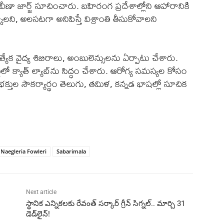
వీణా జార్జ్ సూచించారు. బహిరంగ ప్రదేశాల్లోని ఆహారానికి
ని, అలసటగా అనిపిస్తే విశ్రాంతి తీసుకోవాలని
యేక వైద్య శిబిరాలు, అంబులెన్సులను ఏర్పాటు చేశారు.
 క్యాత్ ల్యాబ్‌ను సిద్ధం చేశారు. ఆరోగ్య సమస్యల కోసం
్తుల సౌకర్యార్థం తెలుగు, తమిళ, కన్నడ భాషల్లో సూచిక
Naegleria Fowleri
Sabarimala
Next article
స్థానిక ఎన్నికలకు రేవంత్ సర్కార్ గ్రీన్ సిగ్నల్.. మార్చి 31
డెడ్‌లైన్!