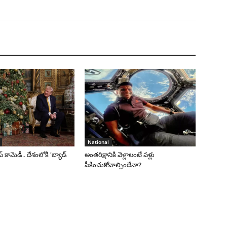
National
రంప్ కామెడీ.. దేశంలోకి ‘బ్యాడ్
అంతరిక్షానికి వెళ్లాలంటే పళ్లు
పీకించుకోవాల్సిందేనా?