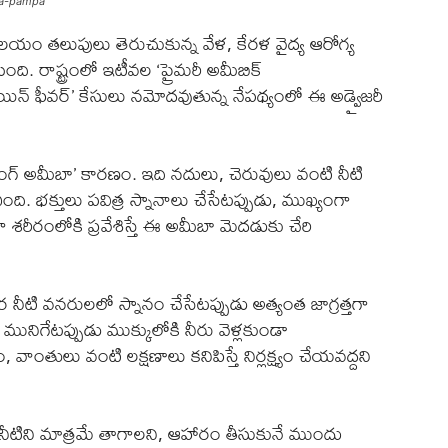
ba-pampa
లయం తలుపులు తెరుచుకున్న వేళ, కేరళ వైద్య ఆరోగ్య
ింది. రాష్ట్రంలో ఇటీవల ‘ప్రైమరీ అమీబిక్
ెయిన్ ఫీవర్’ కేసులు నమోదవుతున్న నేపథ్యంలో ఈ అడ్వైజరీ
్ ఈటింగ్ అమీబా’ కారణం. ఇది నదులు, చెరువులు వంటి నీటి
ి. భక్తులు పవిత్ర స్నానాలు చేసేటప్పుడు, ముఖ్యంగా
ా శరీరంలోకి ప్రవేశిస్తే ఈ అమీబా మెదడుకు చేరి
నీటి వనరులలో స్నానం చేసేటప్పుడు అత్యంత జాగ్రత్తగా
మునిగేటప్పుడు ముక్కులోకి నీరు వెళ్లకుండా
 వాంతులు వంటి లక్షణాలు కనిపిస్తే నిర్లక్ష్యం చేయవద్దని
్చని నీటిని మాత్రమే తాగాలని, ఆహారం తీసుకునే ముందు