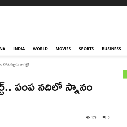
NA
INDIA
WORLD
MOVIES
SPORTS
BUSINESS
 చేసేటప్పుడు జాగ్రత్త!
్ట్.. పంప నదిలో స్నానం
179
0