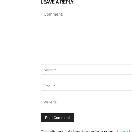
LEAVE A REPLY
Comment:
This site uses Akismet to reduce spam.
Learn h