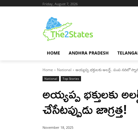
Friday, August 7, 2026
HOME
ANDHRA PRADESH
TELANGA
Home
National
అయ్యప్ప భక్తులకు అలర్ట్.. పంప నదిలో స్నానం
National
Top Stories
అయ్యప్ప భక్తులకు అలర
చేసేటప్పుడు జాగ్రత్త!
November 18, 2025