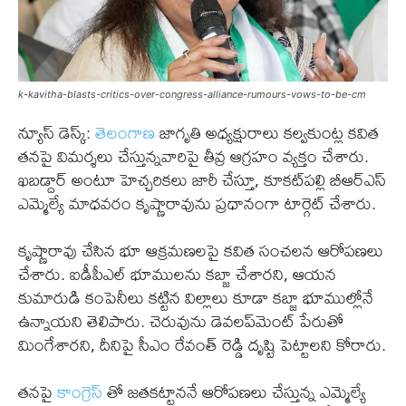
k-kavitha-blasts-critics-over-congress-alliance-rumours-vows-to-be-cm
న్యూస్ డెస్క్:
తెలంగాణ
జాగృతి అధ్యక్షురాలు కల్వకుంట్ల కవిత
తనపై విమర్శలు చేస్తున్నవారిపై తీవ్ర ఆగ్రహం వ్యక్తం చేశారు.
ఖబడ్దార్ అంటూ హెచ్చరికలు జారీ చేస్తూ, కూకట్‌పల్లి బీఆర్ఎస్
ఎమ్మెల్యే మాధవరం కృష్ణారావును ప్రధానంగా టార్గెట్ చేశారు.
కృష్ణారావు చేసిన భూ ఆక్రమణలపై కవిత సంచలన ఆరోపణలు
చేశారు. ఐడీపీఎల్ భూములను కబ్జా చేశారని, ఆయన
కుమారుడి కంపెనీలు కట్టిన విల్లాలు కూడా కబ్జా భూముల్లోనే
ఉన్నాయని తెలిపారు. చెరువును డెవలప్‌మెంట్ పేరుతో
మింగేశారని, దీనిపై సీఎం రేవంత్ రెడ్డి దృష్టి పెట్టాలని కోరారు.
తనపై
కాంగ్రెస్
తో జతకట్టాననే ఆరోపణలు చేస్తున్న ఎమ్మెల్యే