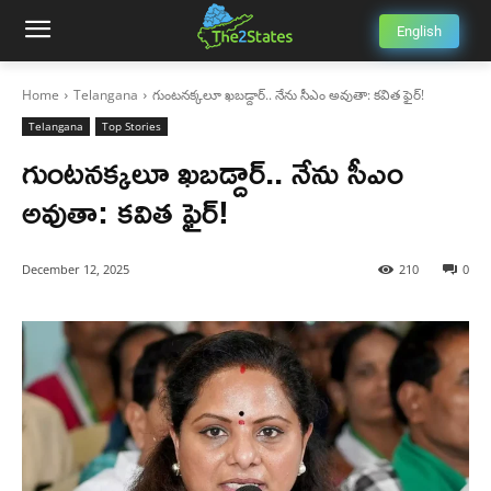
English
Home
Telangana
గుంటనక్కలూ ఖబడ్దార్.. నేను సీఎం అవుతా: కవిత ఫైర్!
Telangana
Top Stories
గుంటనక్కలూ ఖబడ్దార్.. నేను సీఎం
అవుతా: కవిత ఫైర్!
December 12, 2025
210
0