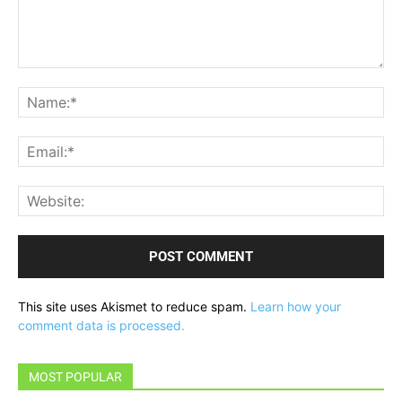
Comment:
Na
Ema
Web
This site uses Akismet to reduce spam.
Learn how your
comment data is processed.
MOST POPULAR