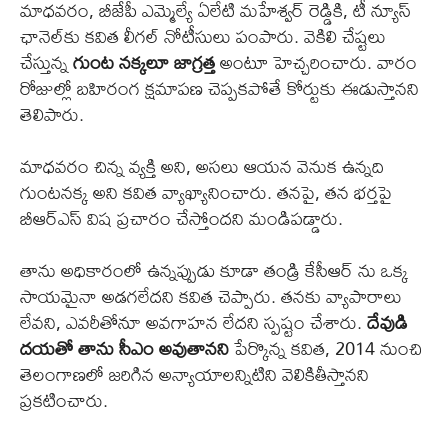
మాధవరం, బీజేపీ ఎమ్మెల్యే ఏలేటి మహేశ్వర్ రెడ్డికి, టీ న్యూస్
ఛానెల్‌కు కవిత లీగల్ నోటీసులు పంపారు. వెకిలి చేష్టలు
చేస్తున్న
గుంట నక్కలూ జాగ్రత్త
అంటూ హెచ్చరించారు. వారం
రోజుల్లో బహిరంగ క్షమాపణ చెప్పకపోతే కోర్టుకు ఈడుస్తానని
తెలిపారు.
మాధవరం చిన్న వ్యక్తి అని, అసలు ఆయన వెనుక ఉన్నది
గుంటనక్క అని కవిత వ్యాఖ్యానించారు. తనపై, తన భర్తపై
బీఆర్ఎస్ విష ప్రచారం చేస్తోందని మండిపడ్డారు.
తాను అధికారంలో ఉన్నప్పుడు కూడా తండ్రి కేసీఆర్ ను ఒక్క
సాయమైనా అడగలేదని కవిత చెప్పారు. తనకు వ్యాపారాలు
లేవని, ఎవరీతోనూ అవగాహన లేదని స్పష్టం చేశారు.
దేవుడి
దయతో తాను సీఎం అవుతానని
పేర్కొన్న కవిత, 2014 నుంచి
తెలంగాణలో జరిగిన అన్యాయాలన్నిటిని వెలికితీస్తానని
ప్రకటించారు.