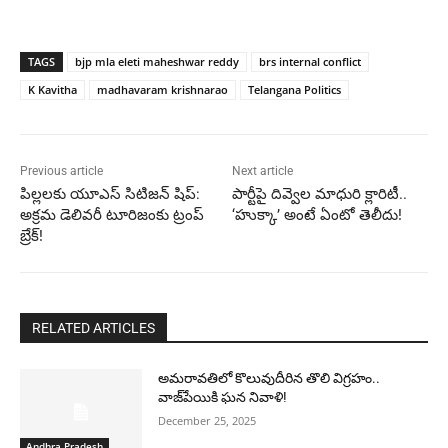
TAGS
bjp mla eleti maheshwar reddy
brs internal conflict
K Kavitha
madhavaram krishnarao
Telangana Politics
Previous article
Next article
పిల్లలకు యూఎస్ సిటిజన్ షిప్:
పార్టీపై దివ్వెల మాధురి క్లారిటీ..
అక్రమ డెలివరీ టూరిజంకు ట్రంప్
‘హుక్కా’ అంటే ఏంటో తెలీదు!
బ్రేక్!
RELATED ARTICLES
అమరావతిలో కొలువుదీరిన తొలి విగ్రహం..
వాజ్‌పేయికి ఘన నివాళి!
December 25, 2025
Andhra Pradesh