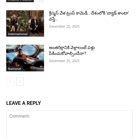
క్రిస్మస్ వేళ ట్రంప్ కామెడీ.. దేశంలోకి ‘బ్యాడ్ శాంటా’
వస్తే..
December 25, 2025
International
అంతరిక్షానికి వెళ్లాలంటే పళ్లు
పీకించుకోవాల్సిందేనా?
December 25, 2025
National
LEAVE A REPLY