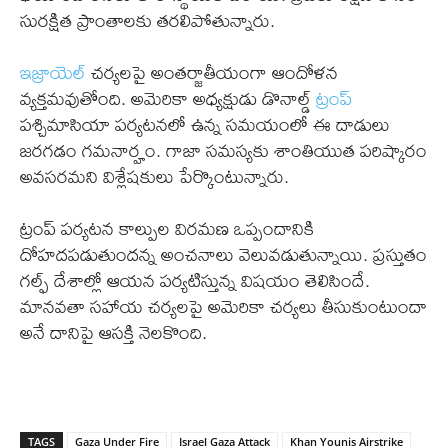
సురక్షిత ప్రాంతాలకు తరలిపోతున్నారు.
ఇజ్రాయెల్
చర్యలపై అంతర్జాతీయంగా ఆందోళన
వ్యక్తమవుతోంది. అమెరికా అధ్యక్షుడు డొనాల్డ్
ట్రంప్
పశ్చిమాసియా పర్యటనలో ఉన్న సమయంలో ఈ దాడులు
జరగడం గమనార్హం. గాజా సమస్యకు శాంతియుత పరిష్కారం
అవసరమని విశ్లేషకులు పేర్కొంటున్నారు.
ట్రంప్ పర్యటన కాల్పుల విరమణ ఒప్పందానికి
దోహదపడుతుందన్న అంచనాలు వెలువడుతున్నాయి. ప్రస్తుతం
గల్ఫ్ దేశాల్లో ఆయన పర్యటిస్తున్న విషయం తెలిసిందే.
మానవతా సహాయ చర్యలపై అమెరికా చర్యలు తీసుకుంటుందా
అనే దానిపై ఆసక్తి నెలకొంది.
TAGS
Gaza Under Fire
Israel Gaza Attack
Khan Younis Airstrike