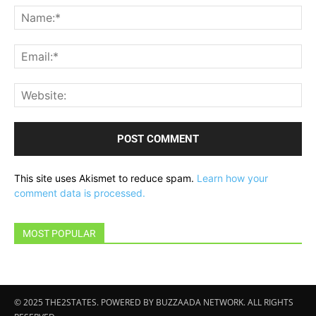
Na
Ema
Web
This site uses Akismet to reduce spam.
Learn how your
comment data is processed.
MOST POPULAR
© 2025 THE2STATES. POWERED BY BUZZAADA NETWORK. ALL RIGHTS