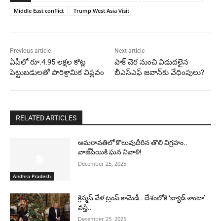
Middle East conflict
Trump West Asia Visit
Previous article
Next article
ఏపీలో రూ.4.95 లక్షల కోట్ల
పాక్‌ చెర నుంచి విడుదలైన
పెట్టుబడులతో పారిశ్రామిక విప్లవం
బీఎస్‌ఎఫ్‌ జవాన్‌కు వేధింపులు?
RELATED ARTICLES
అమరావతిలో కొలువుదీరిన తొలి విగ్రహం..
వాజ్‌పేయికి ఘన నివాళి!
December 25, 2025
Andhra Pradesh
క్రిస్మస్ వేళ ట్రంప్ కామెడీ.. దేశంలోకి ‘బ్యాడ్ శాంటా’
వస్తే..
December 25, 2025