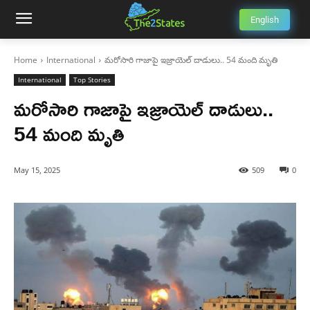
English
Home
International
మరోసారి గాజాపై ఇజ్రాయెల్ దాడులు.. 54 మంది మృతి
International
Top Stories
మరోసారి గాజాపై ఇజ్రాయెల్ దాడులు..
54 మంది మృతి
May 15, 2025
509
0