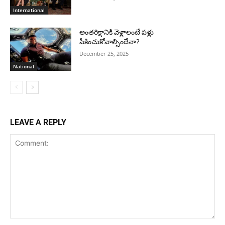
International
అంతరిక్షానికి వెళ్లాలంటే పళ్లు
పీకించుకోవాల్సిందేనా?
December 25, 2025
National
LEAVE A REPLY
Comment: