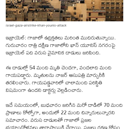
israel-gaza-airstrike-khan-younis-attack
ఇజ్రాయెల్: గాజాలో ఉద్రిక్తతలు మరింత ముదిరుతున్నాయి.
గురువారం రాత్రి దక్షిణ గాజాలోని ఖాన్ యూనిస్ నగరంపై
ఇజ్రాయెల్ పది వరుస వైమానిక దాడులు జరిపింది.
ఈ దాడుల్లో 54 మంది మృతి చెందగా, వందలాది మంది
గాయపడ్డారు. మృతులను నాజర్ ఆసుపత్రి మార్చురీకి
తరలించారు. గాయపడ్డవారిలో చాలామంది పరిస్థితి
విషమంగా ఉందని డాక్టర్లు వెల్లడించారు.
ఇదే సమయంలో, బుధవారం జరిగిన మరో దాడిలో 70 మంది
ప్రాణాలు కోల్పోగా, అందులో 22 మంది చిన్నారులున్నారని
సమాచారం. వరుస దాడులతో గాజాలో ప్రజల
భయాందోళనలు తారాస్థాయికి చేరాయి. ప్రజలు రక్షణ కోసం