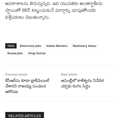
అవకాశాలను తెరుస్తున్నది. ఇది యువతకు అంతర్జాతీయ
స్థాయిలో కెరీర్‌ నిర్మించుకునే మార్గాన్ని చూపుతోందని
విశ్లేషకులు చెబుతున్నారు.
TAGS
Electronics Jobs
Indian Workers
Machinery Sector
Russia Jobs
Vinay Kumar
Previous article
Next article
కేసీఆర్‌ను కూడా బ్లాక్‌మెయిల్
అసెంబ్లీలో కాళేశ్వరం నివేదిక
చేశారని రాజయ్య సంచలన
చర్చకు రంగం సిద్ధం
ఆరోపణ
RELATED ARTICLES