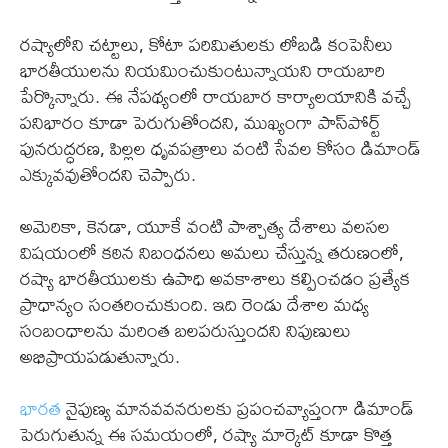
రష్యాలోని చట్టాలు, కోటా పరిమితులకు లోబడి కంపెనీలు
భారతీయులను నియమించుకుంటున్నాయని రాయబారి
పేర్కొన్నారు. ఈ నేపథ్యంలో రాయబార కార్యాలయానికి వచ్చే
పనిభారం కూడా పెరుగుతోందని, ముఖ్యంగా పాస్‌పోర్ట్
పునరుద్ధరణ, పిల్లల ధృవపత్రాలు వంటి సేవల కోసం డిమాండ్
ఎక్కువవుతోందని చెప్పారు.
అమెరికా, కెనడా, యూకే వంటి పాశ్చాత్య దేశాలు వలసల
విషయంలో కఠిన నిబంధనలు అమలు చేస్తున్న తరుణంలో,
రష్యా భారతీయులకు ఉపాధి అవకాశాలు కల్పించడం ప్రత్యేక
ప్రాధాన్యం సంతరించుకుంది. ఇది రెండు దేశాల మధ్య
సంబంధాలను మరింత బలపరుస్తుందని నిపుణులు
అభిప్రాయపడుతున్నారు.
భారత
నైపుణ్య మానవవనరులకు ప్రపంచవ్యాప్తంగా డిమాండ్
పెరుగుతున్న ఈ సమయంలో, రష్యా మార్కెట్ కూడా కొత్త