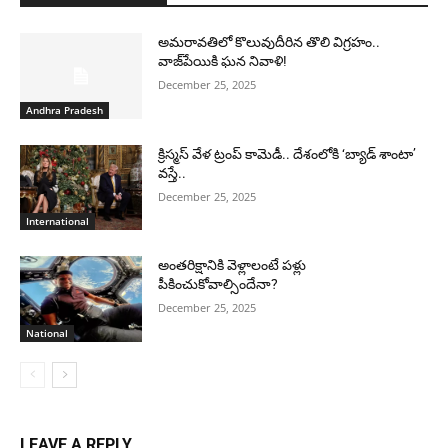
అమరావతిలో కొలువుదీరిన తొలి విగ్రహం..
వాజ్‌పేయికి ఘన నివాళి!
December 25, 2025
Andhra Pradesh
క్రిస్మస్ వేళ ట్రంప్ కామెడీ.. దేశంలోకి ‘బ్యాడ్ శాంటా’
వస్తే..
December 25, 2025
International
అంతరిక్షానికి వెళ్లాలంటే పళ్లు
పీకించుకోవాల్సిందేనా?
December 25, 2025
National
LEAVE A REPLY