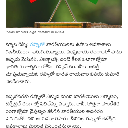
indian-workers-high-demand-in-russia
న్యూస్ డెస్క్:
రష్యాలో
భారతీయులకు ఉపాధి అవకాశాలు
గణనీయంగా పెరుగుతున్నాయి. సంప్రదాయ రంగాలతో పాటు
ఇప్పుడు మెషినరీ, ఎలక్ట్రానిక్స్ వంటి కీలక విభాగాల్లోనూ
భారతీయ కార్మికుల కోసం రష్యన్ కంపెనీలు ఆసక్తి
చూపుతున్నాయని రష్యాలో భారత రాయబారి వినయ్ కుమార్
వెల్లడించారు.
ఇప్పటివరకు రష్యాలో ఎక్కువ మంది భారతీయులు నిర్మాణం,
టెక్స్‌టైల్ రంగాల్లో పనిచేస్తూ వచ్చారు. కానీ, కొత్తగా సాంకేతిక
రంగాల్లోనూ నైపుణ్యం కలిగిన భారతీయుల అవసరం
పెరుగుతోందని ఆయన తెలిపారు. దీనివల్ల రష్యాలో ఉద్యోగ
అవకాశాలు మరింత విస్తరించనున్నాయి.