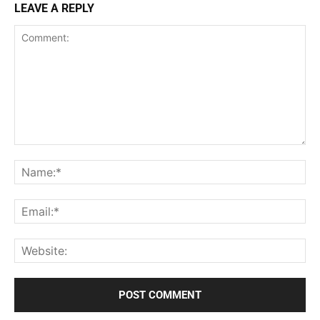
LEAVE A REPLY
Comment:
Na
Ema
Web