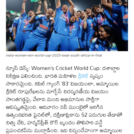
india-women-win-world-cup-2025-beat-south-africa-in-final
న్యూస్ డెస్క్: Women’s Cricket World Cup: దశాబ్దాల
నిరీక్షణ ఫలించింది. భారత మహిళల
క్రికెట్
స్వప్నం
సాకారమైంది. కపిల్ గ్యాంగ్ ’83’ విజయంలా, అమ్మాయిల
క్రికెట్ రూపురేఖలను మార్చేసే చిరస్మరణీయ విజయం
సొంతగడ్డపై, వేలాది మంది అభిమానుల సాక్షిగా
ఆవిష్కృతమైంది. ఆదివారం నవీ ముంబైలో జరిగిన
ఉత్కంఠభరిత ఫైనల్‌లో, దక్షిణాఫ్రికాను 52 పరుగుల తేడాతో
చిత్తు చేసి, హర్మన్‌ప్రీత్ కౌర్ బృందం తొలిసారి వన్డే
ప్రపంచకప్‌ను ముద్దాడింది. ఇది నిస్సందేహంగా అమ్మాయిల