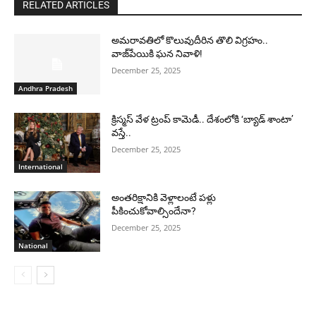
RELATED ARTICLES
అమరావతిలో కొలువుదీరిన తొలి విగ్రహం..
వాజ్‌పేయికి ఘన నివాళి!
December 25, 2025
Andhra Pradesh
క్రిస్మస్ వేళ ట్రంప్ కామెడీ.. దేశంలోకి ‘బ్యాడ్ శాంటా’
వస్తే..
December 25, 2025
International
అంతరిక్షానికి వెళ్లాలంటే పళ్లు
పీకించుకోవాల్సిందేనా?
December 25, 2025
National