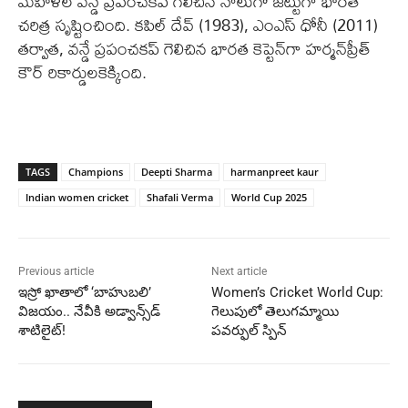
మహిళల వన్డే ప్రపంచకప్ గెలిచిన నాలుగో జట్టుగా భారత్
చరిత్ర సృష్టించింది. కపిల్ దేవ్ (1983), ఎంఎస్ ధోనీ (2011)
తర్వాత, వన్డే ప్రపంచకప్ గెలిచిన భారత కెప్టెన్‌గా హర్మన్‌ప్రీత్
కౌర్ రికార్డులకెక్కింది.
TAGS
Champions
Deepti Sharma
harmanpreet kaur
Indian women cricket
Shafali Verma
World Cup 2025
Previous article
Next article
ఇస్రో ఖాతాలో ‘బాహుబలి’
Women’s Cricket World Cup:
విజయం.. నేవీకి అడ్వాన్స్‌డ్
గెలుపులో తెలుగమ్మాయి
శాటిలైట్!
పవర్ఫుల్ స్పిన్