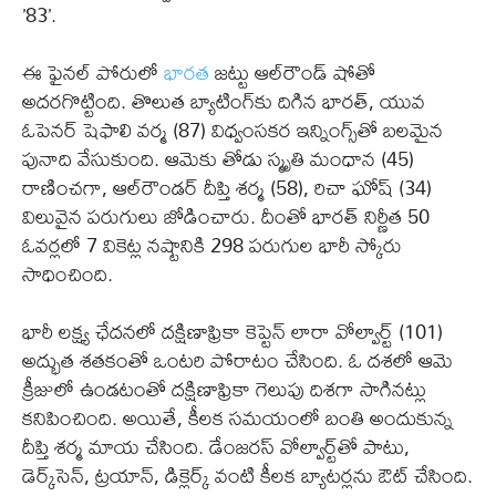
’83’.
ఈ ఫైనల్ పోరులో
భారత
జట్టు ఆల్‌రౌండ్ షోతో
అదరగొట్టింది. తొలుత బ్యాటింగ్‌కు దిగిన భారత్, యువ
ఓపెనర్ షెఫాలి వర్మ (87) విధ్వంసకర ఇన్నింగ్స్‌తో బలమైన
పునాది వేసుకుంది. ఆమెకు తోడు స్మృతి మంధాన (45)
రాణించగా, ఆల్‌రౌండర్ దీప్తి శర్మ (58), రిచా ఘోష్ (34)
విలువైన పరుగులు జోడించారు. దీంతో భారత్ నిర్ణీత 50
ఓవర్లలో 7 వికెట్ల నష్టానికి 298 పరుగుల భారీ స్కోరు
సాధించింది.
భారీ లక్ష్య ఛేదనలో దక్షిణాఫ్రికా కెప్టెన్ లారా వోల్వార్ట్ (101)
అద్భుత శతకంతో ఒంటరి పోరాటం చేసింది. ఓ దశలో ఆమె
క్రీజులో ఉండటంతో దక్షిణాఫ్రికా గెలుపు దిశగా సాగినట్లు
కనిపించింది. అయితే, కీలక సమయంలో బంతి అందుకున్న
దీప్తి శర్మ మాయ చేసింది. డేంజరస్ వోల్వార్ట్‌తో పాటు,
డెర్క్‌సెన్, ట్రయాన్, డిక్లెర్క్‌ వంటి కీలక బ్యాటర్లను ఔట్ చేసింది.