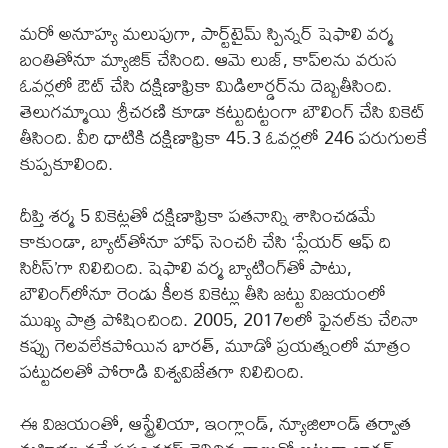
మరో అనూహ్య మలుపుగా, పార్ట్‌టైమ్ స్పిన్నర్ షెఫాలి వర్మ
బంతితోనూ మ్యాజిక్ చేసింది. ఆమె లుజ్, కాప్‌లను వరుస
ఓవర్లలో ఔట్ చేసి దక్షిణాఫ్రికా మిడిలార్డర్‌ను దెబ్బతీసింది.
తెలుగమ్మాయి శ్రీచరణి కూడా కట్టుదిట్టంగా బౌలింగ్ చేసి వికెట్
తీసింది. వీరి ధాటికి దక్షిణాఫ్రికా 45.3 ఓవర్లలో 246 పరుగులకే
కుప్పకూలింది.
దీప్తి శర్మ 5 వికెట్లతో దక్షిణాఫ్రికా పతనాన్ని శాసించడమే
కాకుండా, బ్యాట్‌తోనూ హాఫ్ సెంచరీ చేసి ‘ప్లేయర్ ఆఫ్ ది
సిరీస్‌’గా నిలిచింది. షెఫాలి వర్మ బ్యాటింగ్‌తో పాటు,
బౌలింగ్‌లోనూ రెండు కీలక వికెట్లు తీసి జట్టు విజయంలో
ముఖ్య పాత్ర పోషించింది. 2005, 2017లలో ఫైనల్‌కు చేరినా
కప్పు గెలవలేకపోయిన భారత్, మూడో ప్రయత్నంలో మాత్రం
పట్టుదలతో పోరాడి విశ్వవిజేతగా నిలిచింది.
ఈ విజయంతో, ఆస్ట్రేలియా, ఇంగ్లాండ్, న్యూజిలాండ్ తర్వాత