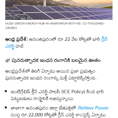
HUGE-GREEN-ENERGY-HUB-IN-ANANTAPUR-WITH-RS.-22-THOUSAND-
CRORES
ఆంధ్ర ప్రదేశ్:
అనంతపురంలో రూ.22 వేల కోట్లతో భారీ
గ్రీన్
ఎనర్జీ
హబ్
🌿 పునరుత్పాదక ఇంధన రంగానికి బలమైన ఊతం
ఆంధ్రప్రదేశ్‌లో తిరిగి ఏర్పాటు అయిన ప్రజా ప్రభుత్వం
పునరుత్పాదక ఇంధన రంగాన్ని మళ్లీ పట్టాలెక్కిస్తోంది.
ఇంటిగ్రేటెడ్ క్లీన్ ఎనర్జీ పాలసీ (ICE Policy) కింద భారీ
పెట్టుబడులు రాష్ట్రానికి లభిస్తున్నాయి.
తాజాగా అనంతపురం జిల్లా బేతపల్లిలో
ReNew Power
సంస్థ రూ.22,000 కోట్లతో గ్రీన్ ఎనర్జీ కాంప్లెక్స్ ఏర్పాటు