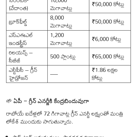
సెరెంటికా
10,000
₹50,000 కోట్లు
(వేదాంత)
మెగావాట్లు
8,000
బ్రూక్‌ఫీల్డ్
₹50,000 కోట్లు
మెగావాట్లు
ఎస్ఎఈఎల్
1,200
₹6,000 కోట్లు
ఇండస్ట్రీస్
మెగావాట్లు
రిలయన్స్ –
500 ప్లాంట్లు
₹65,000 కోట్లు
సీబీజీ
ఎన్టీపీసీ – గ్రీన్
₹1.86 లక్షల
—
హైడ్రోజన్
కోట్లు
🌱 ఏపీ – గ్రీన్ ఎనర్జీకి కేంద్రబిందువుగా
రాబోయే ఐదేళ్లలో 72 గిగావాట్ల గ్రీన్ ఎనర్జీ లక్ష్యంతో మంత్రి
లోకేశ్ ముందుకు సాగుతున్నారు.