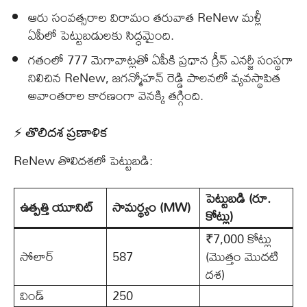
ఆరు సంవత్సరాల విరామం తరువాత ReNew మళ్లీ
ఏపీలో పెట్టుబడులకు సిద్ధమైంది.
గతంలో 777 మెగావాట్లతో ఏపీకి ప్రధాన గ్రీన్ ఎనర్జీ సంస్థగా
నిలిచిన ReNew, జగన్మోహన్ రెడ్డి పాలనలో వ్యవస్థాపిత
అవాంతరాల కారణంగా వెనక్కి తగ్గింది.
⚡ తొలిదశ ప్రణాళిక
ReNew తొలిదశలో పెట్టుబడి:
పెట్టుబడి (రూ.
ఉత్పత్తి యూనిట్
సామర్థ్యం (MW)
కోట్లు)
₹7,000 కోట్లు
సోలార్
587
(మొత్తం మొదటి
దశ)
విండ్
250