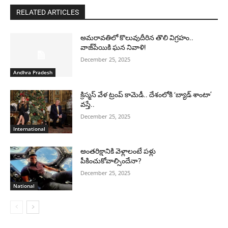
RELATED ARTICLES
అమరావతిలో కొలువుదీరిన తొలి విగ్రహం..
వాజ్‌పేయికి ఘన నివాళి!
December 25, 2025
Andhra Pradesh
క్రిస్మస్ వేళ ట్రంప్ కామెడీ.. దేశంలోకి ‘బ్యాడ్ శాంటా’
వస్తే..
December 25, 2025
International
అంతరిక్షానికి వెళ్లాలంటే పళ్లు
పీకించుకోవాల్సిందేనా?
December 25, 2025
National