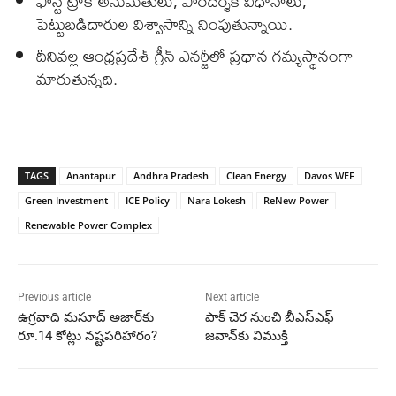
ఫాస్ట్ ట్రాక్ అనుమతులు, పారదర్శక విధానాలు,
పెట్టుబడిదారుల విశ్వాసాన్ని నింపుతున్నాయి.
దీనివల్ల ఆంధ్రప్రదేశ్ గ్రీన్ ఎనర్జీలో ప్రధాన గమ్యస్థానంగా
మారుతున్నది.
TAGS
Anantapur
Andhra Pradesh
Clean Energy
Davos WEF
Green Investment
ICE Policy
Nara Lokesh
ReNew Power
Renewable Power Complex
Previous article
Next article
ఉగ్రవాది మసూద్ అజార్‌కు
పాక్ చెర నుంచి బీఎస్ఎఫ్
రూ.14 కోట్లు నష్టపరిహారం?
జవాన్‌కు విముక్తి