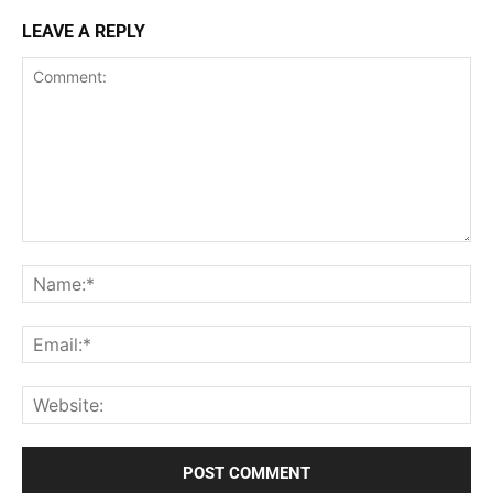
LEAVE A REPLY
Comment:
Na
Ema
Web