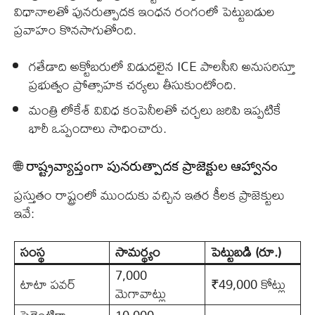
విధానాలతో పునరుత్పాదక ఇంధన రంగంలో పెట్టుబడుల
ప్రవాహం కొనసాగుతోంది.
గతేడాది అక్టోబరులో విడుదలైన ICE పాలసీని అనుసరిస్తూ
ప్రభుత్వం ప్రోత్సాహక చర్యలు తీసుకుంటోంది.
మంత్రి లోకేశ్ వివిధ కంపెనీలతో చర్చలు జరిపి ఇప్పటికే
భారీ ఒప్పందాలు సాధించారు.
🌐 రాష్ట్రవ్యాప్తంగా పునరుత్పాదక ప్రాజెక్టుల ఆహ్వానం
ప్రస్తుతం రాష్ట్రంలో ముందుకు వచ్చిన ఇతర కీలక ప్రాజెక్టులు
ఇవే:
సంస్థ
సామర్థ్యం
పెట్టుబడి (రూ.)
7,000
టాటా పవర్
₹49,000 కోట్లు
మెగావాట్లు