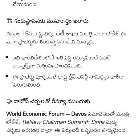
చేయనుంది.
🏗️ శంకుస్థాపనకు ముహూర్తం ఖరారు
ఈ నెల 16న రాష్ట్ర విద్య, ఐటీ శాఖల మంత్రి నారా లోకేశ్ ఈ
మెగా ప్రాజెక్టుకు శంకుస్థాపన చేయనున్నారు.
ఇది భారతదేశంలోనే అతిపెద్ద రెన్యూవబుల్ పవర్
కాంప్లెక్స్‌గా గుర్తింపు పొందనుంది.
ఈ ప్రాజెక్టు పూర్తయితే రాష్ట్ర క్లీన్ ఎనర్జీ సామర్థ్యం భారీగా
పెరుగుతుంది.
🤝 దావోస్ చర్చలతో రీన్యూ ముందుకు
World Economic Forum – Davos
సమావేశంలో మంత్రి
లోకేశ్,
ReNew Chairman Sumanth Sinha
మధ్య
చర్చలు జరగడం ద్వారా ఈ పెట్టుబడి ఒప్పందం సాధ్యమైంది.