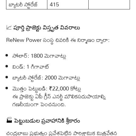
బ్యాటరీ స్టోరేజ్
415
📈 పూర్తి ప్రాజెక్టు విస్తృత వివరాలు
ReNew Power సంస్థ చివరికి ఈ నిర్మాణం ద్వారా:
సోలార్‌: 1800 మెగావాట్లు
విండ్‌: 1 గిగావాట్
బ్యాటరీ స్టోరేజ్‌: 2000 మెగావాట్లు
మొత్తం పెట్టుబడి: ₹22,000 కోట్లు
ఈ ప్రాజెక్టు ఏపీ గ్రీన్ ఎనర్జీ మౌలికసదుపాయాల్ని
గణనీయంగా పెంచనుంది.
🏭 పెట్టుబడుల ప్రవాహానికి శ్రీకారం
చంద్రబాబు ప్రభుత్వం ప్రవేశపెట్టిన పారిశ్రామిక మిత్రవేతన